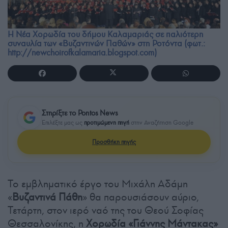
Η Νέα Χορωδία του δήμου Καλαμαριάς σε παλιότερη
συναυλία των «Βυζαντινών Παθών» στη Ροτόντα (φωτ.:
http://newchoirofkalamaria.blogspot.com)
Στηρίξτε το Pontos News
Επιλέξτε μας ως
προτιμώμενη πηγή
στην Αναζήτηση Google
Προσθήκη πηγής
Το εμβληματικό έργο του Μιχάλη Αδάμη
«
Βυζαντινά Πάθη
» θα παρουσιάσουν αύριο,
Τετάρτη, στον ιερό ναό της του Θεού Σοφίας
Θεσσαλονίκης, η
Χορωδία «Γιάννης Μάντακας»