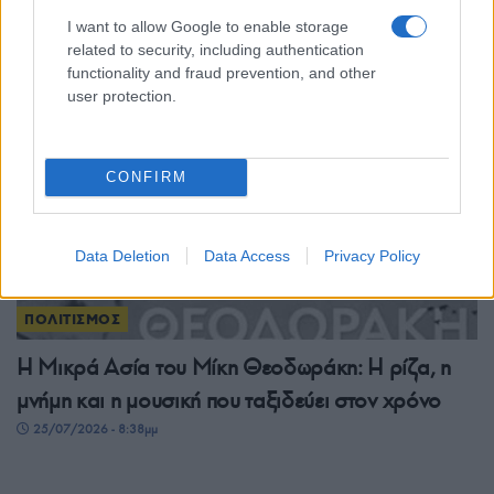
απόφαση
I want to allow Google to enable storage
26/07/2026 - 12:34μμ
related to security, including authentication
functionality and fraud prevention, and other
user protection.
CONFIRM
Data Deletion
Data Access
Privacy Policy
ΠΟΛΙΤΙΣΜΟΣ
Η Μικρά Ασία του Μίκη Θεοδωράκη: Η ρίζα, η
μνήμη και η μουσική που ταξιδεύει στον χρόνο
25/07/2026 - 8:38μμ