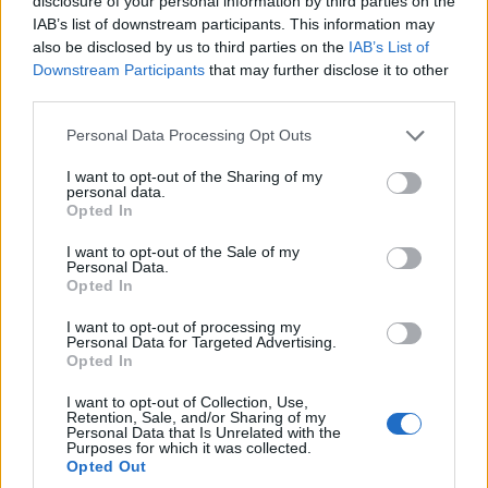
disclosure of your personal information by third parties on the
IAB’s list of downstream participants. This information may
also be disclosed by us to third parties on the
IAB’s List of
ΠΟΛΙΤΙΣΜΟΣ
Downstream Participants
that may further disclose it to other
third parties.
Σπουδαία ανακάλυψη στην Άνδρο: Αρχαίο
Please note that this website/app uses one or more Google
ναυάγιο με εκατοντάδες αμφορείς στον βυθό –
Personal Data Processing Opt Outs
services and may gather and store information including but
Ένα ταξίδι στο εμπόριο του 5ου αιώνα π.Χ.
not limited to your visit or usage behaviour. You may click to
I want to opt-out of the Sharing of my
personal data.
grant or deny consent to Google and its third-party tags to
31/07/2026 - 10:28μμ
Opted In
use your data for below specified purposes in below Google
consent section.
I want to opt-out of the Sale of my
Personal Data.
Opted In
I want to opt-out of processing my
Personal Data for Targeted Advertising.
Opted In
I want to opt-out of Collection, Use,
Retention, Sale, and/or Sharing of my
Personal Data that Is Unrelated with the
Purposes for which it was collected.
Opted Out
ΠΟΛΙΤΙΣΜΟΣ