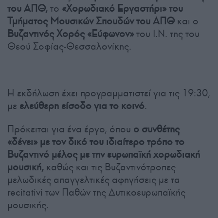
του ΑΠΘ,
το
«Χορωδιακό Εργαστήρι» του
Τμήματος Μουσικών Σπουδών του ΑΠΘ
και ο
Βυζαντινός Χορός «Εύφωνον»
του Ι.Ν. της του
Θεού Σοφίας-Θεσσαλονίκης.
Η εκδήλωση έχει προγραμματιστεί για τις 19:30,
με
ελεύθερη είσοδο για το κοινό
.
Πρόκειται για ένα έργο, όπου
ο συνθέτης
«δένει» με τον δικό του ιδιαίτερο τρόπο το
Βυζαντινό μέλος με την ευρωπαϊκή χορωδιακή
μουσική,
καθώς και τις Βυζαντινότροπες
μελωδικές απαγγελτικές αφηγήσεις με τα
recitativi των Παθών της Δυτικοευρωπαϊκής
μουσικής.