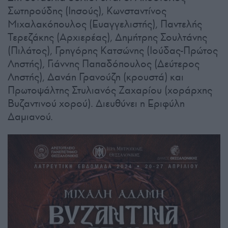
Σωτηρούδης (Ιησούς), Κωνσταντίνος
Μιχαλακόπουλος (Ευαγγελιστής), Παντελής
Τερεζάκης (Αρχιερέας), Δημήτρης Σουλτάνης
(Πιλάτος), Γρηγόρης Κατσώνης (Ιούδας-Πρώτος
Ληστής), Γιάννης Παπαδόπουλος (Δεύτερος
Ληστής), Δανάη Γρανούζη (κρουστά) και
Πρωτοψάλτης Στυλιανός Ζαχαρίου (χοράρχης
Βυζαντινού χορού). Διευθύνει η Εριφύλη
Δαμιανού.