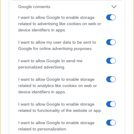
Google consents
Έφεσος: Δύο πρόωρα βρέφη είχαν ταφεί μέσα
I want to allow Google to enable storage
σε… ρωμαϊκή τουαλέτα πριν από 1.200 χρόνια
related to advertising like cookies on web or
28/07/2026 - 11:29μμ
device identifiers in apps.
I want to allow my user data to be sent to
Google for online advertising purposes.
I want to allow Google to send me
personalized advertising.
I want to allow Google to enable storage
related to analytics like cookies on web or
device identifiers in apps.
I want to allow Google to enable storage
ΠΟΛΙΤΙΣΜΟΣ
related to functionality of the website or app.
Ο Όλυμπος στον Κατάλογο Παγκόσμιας
I want to allow Google to enable storage
Κληρονομιάς της UNESCO – Ιστορική ομόφωνη
related to personalization.