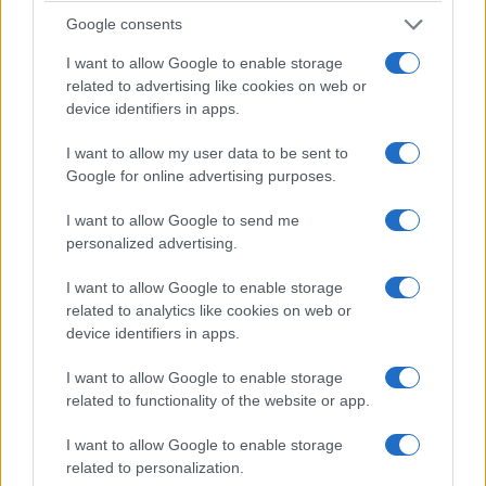
Προβλήματα στο Facebook: «Έπεσε» η σύνδεση
Google consents
μέσω υπολογιστών – Κανονικά λειτουργεί η
I want to allow Google to enable storage
εφαρμογή στα κινητά
related to advertising like cookies on web or
device identifiers in apps.
19/07/2026 - 12:00μμ
I want to allow my user data to be sent to
Google for online advertising purposes.
I want to allow Google to send me
personalized advertising.
I want to allow Google to enable storage
related to analytics like cookies on web or
device identifiers in apps.
I want to allow Google to enable storage
ΤΕΧΝΟΛΟΓΙΑ & ΕΠΙΣΤΗΜΗ
related to functionality of the website or app.
Η ΕΕ βάζει στο στόχαστρο το Instagram και το
I want to allow Google to enable storage
Facebook: «Το ατελείωτο σκρολάρισμα προκαλεί
related to personalization.