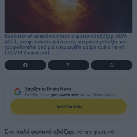
Καλλιτεχνική απεικόνιση του πιο φωτεινού κβάζαρ J059-
4351, του φωτεινού πυρήνα ενός μακρινού γαλαξία που
τροφοδοτείται από μια υπερμεγέθη μαύρη τρύπα (πηγή:
ESO/M.Kornmesser)
Στηρίξτε το Pontos News
Επιλέξτε μας ως
προτιμώμενη πηγή
στην Αναζήτηση Google
Προσθήκη πηγής
Ένα
πολύ φωτεινό κβάζαρ
, το πιο φωτεινό