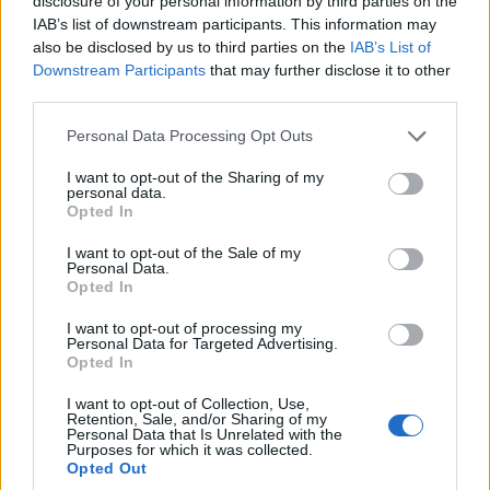
disclosure of your personal information by third parties on the
ΤΕΧΝΟΛΟΓΙΑ & ΕΠΙΣΤΗΜΗ
IAB’s list of downstream participants. This information may
Κατερίνα Χαρβάτη: Σπουδαία διάκριση για την
also be disclosed by us to third parties on the
IAB’s List of
Downstream Participants
that may further disclose it to other
Ελληνίδα παλαιοανθρωπολόγο – Θα τιμηθεί με
third parties.
το «Albert Einstein World Award for Science»
Please note that this website/app uses one or more Google
Personal Data Processing Opt Outs
2026
services and may gather and store information including but
27/07/2026 - 6:31μμ
not limited to your visit or usage behaviour. You may click to
I want to opt-out of the Sharing of my
personal data.
grant or deny consent to Google and its third-party tags to
Opted In
use your data for below specified purposes in below Google
consent section.
I want to opt-out of the Sale of my
Personal Data.
Opted In
I want to opt-out of processing my
Personal Data for Targeted Advertising.
Opted In
I want to opt-out of Collection, Use,
Retention, Sale, and/or Sharing of my
Personal Data that Is Unrelated with the
Purposes for which it was collected.
ΤΕΧΝΟΛΟΓΙΑ & ΕΠΙΣΤΗΜΗ
Opted Out