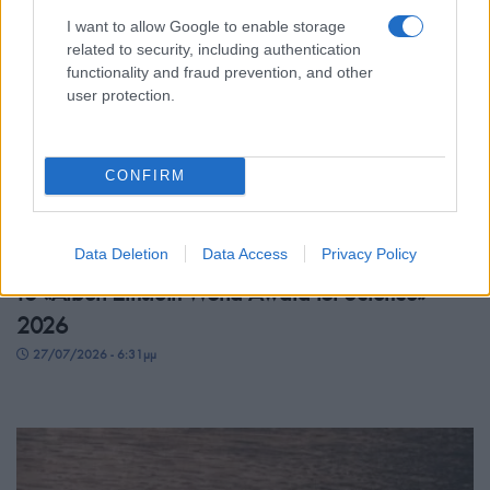
I want to allow Google to enable storage
related to security, including authentication
functionality and fraud prevention, and other
user protection.
CONFIRM
ΤΕΧΝΟΛΟΓΙΑ & ΕΠΙΣΤΗΜΗ
Κατερίνα Χαρβάτη: Σπουδαία διάκριση για την
Data Deletion
Data Access
Privacy Policy
Ελληνίδα παλαιοανθρωπολόγο – Θα τιμηθεί με
το «Albert Einstein World Award for Science»
2026
27/07/2026 - 6:31μμ