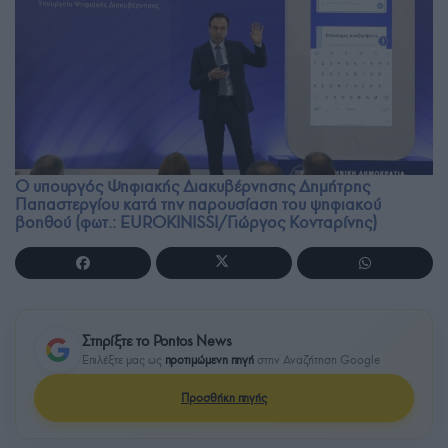
Ο υπουργός Ψηφιακής Διακυβέρνησης Δημήτρης
Παπαστεργίου κατά την παρουσίαση του ψηφιακού
βοηθού (φωτ.: EUROKINISSI/Γιώργος Κονταρίνης)
Στηρίξτε το Pontos News
Επιλέξτε μας ως
προτιμώμενη πηγή
στην Αναζήτηση Google
Προσθήκη πηγής