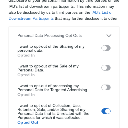
Ελαφιού» – Τι ώρα ανατέλλει
disclosure of your personal information by third parties on the
IAB’s list of downstream participants. This information may
29/07/2026 - 2:10μμ
also be disclosed by us to third parties on the
IAB’s List of
Downstream Participants
that may further disclose it to other
third parties.
Please note that this website/app uses one or more Google
Personal Data Processing Opt Outs
services and may gather and store information including but
not limited to your visit or usage behaviour. You may click to
I want to opt-out of the Sharing of my
personal data.
grant or deny consent to Google and its third-party tags to
Opted In
use your data for below specified purposes in below Google
consent section.
I want to opt-out of the Sale of my
Personal Data.
Opted In
ΤΕΧΝΟΛΟΓΙΑ & ΕΠΙΣΤΗΜΗ
I want to opt-out of processing my
Personal Data for Targeted Advertising.
Κανιβαλισμός πριν από 850.000 χρόνια: Στο
Opted In
«μενού» του Homo antecessor έμπαιναν μικροί και
I want to opt-out of Collection, Use,
Retention, Sale, and/or Sharing of my
μεγάλοι
Personal Data that Is Unrelated with the
Purposes for which it was collected.
28/07/2026 - 11:05μμ
Opted Out