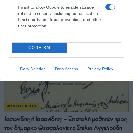
Σωματείο Δράσης «Νίκος Καπετανίδης»: Τιμή
I want to allow Google to enable storage
στην Πόντια Δέσποινα Βανδή για την εθνική της
related to security, including authentication
functionality and fraud prevention, and other
αξιοπρέπεια
user protection.
18/07/2024 - 12:01μμ
CONFIRM
Data Deletion
Data Access
Privacy Policy
PONTOS BLOG
Ιασωνίδης ή Ιασονίδης; – Επιστολή μαθητών προς
τον δήμαρχο Θεσσαλονίκης Στέλιο Αγγελούδη