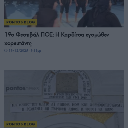
PONTOS BLOG
19ο Φεστιβάλ ΠΟΕ: Η Καρδίτσα εγομώθεν
χορευτάντς
19/12/2025 - 9:18μμ
PONTOS BLOG