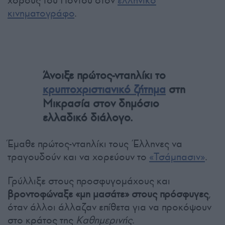
χορούς του Πόντου στον
ελληνικό
κινηματογράφο
.
Άνοιξε πρώτος-νταηλίκι το
κρυπτοχριστιανικό ζήτημα
στη
Μικρασία στον δημόσιο
ελλαδικό διάλογο.
Έμαθε πρώτος-νταηλίκι τους Έλληνες να
τραγουδούν και να χορεύουν το
«Τσάμπασιν»
.
Γρύλλιξε στους προσφυγομάχους και
βροντοφώναξε «μη μασάτε» στους πρόσφυγες
,
όταν άλλοι άλλαζαν επίθετα για να προκόψουν
στο κράτος της
Καθημερινής
.