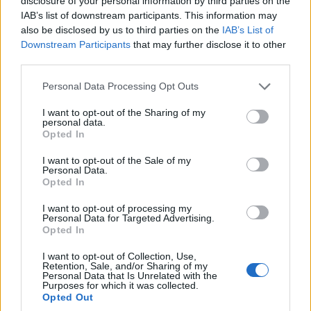
disclosure of your personal information by third parties on the
IAB’s list of downstream participants. This information may
also be disclosed by us to third parties on the
IAB’s List of
PONTOS BLOG
Downstream Participants
that may further disclose it to other
third parties.
ΣΠΝ: Ιστορικό ορόσημο οι μεταπτυχιακές
Please note that this website/app uses one or more Google
Personal Data Processing Opt Outs
σπουδές «Ιστορία και συγγραφή της ποντιακής
services and may gather and store information including but
λογοτεχνίας» στο Πανεπιστήμιο Δυτικής
not limited to your visit or usage behaviour. You may click to
I want to opt-out of the Sharing of my
personal data.
grant or deny consent to Google and its third-party tags to
Μακεδονίας
Opted In
use your data for below specified purposes in below Google
7/09/2024 - 4:21μμ
consent section.
I want to opt-out of the Sale of my
Personal Data.
Opted In
I want to opt-out of processing my
Personal Data for Targeted Advertising.
Opted In
I want to opt-out of Collection, Use,
Retention, Sale, and/or Sharing of my
Personal Data that Is Unrelated with the
Purposes for which it was collected.
Opted Out