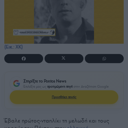
(Εικ.: ΧΚ)
Στηρίξτε το Pontos News
Επιλέξτε μας ως
προτιμώμενη πηγή
στην Αναζήτηση Google
Προσθήκη πηγής
Έβαλε πρώτος-νταηλίκι τη μελωδή και τους