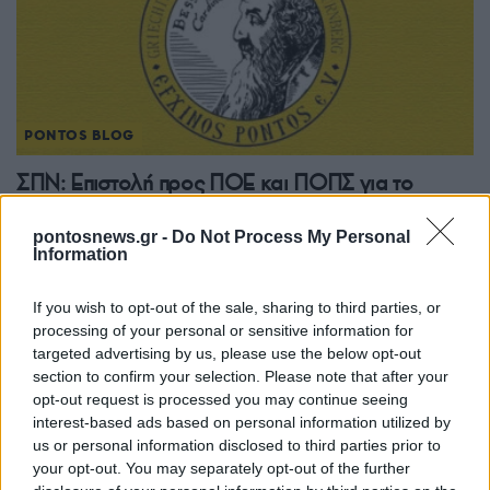
PONTOS BLOG
ΣΠΝ: Επιστολή προς ΠΟΕ και ΠΟΠΣ για το
Μεταπτυχιακό Πρόγραμμα του Πανεπιστημίου
pontosnews.gr -
Do Not Process My Personal
Δυτ. Μακεδονίας στην ποντιακή λογοτεχνία
Information
14/09/2024 - 5:21μμ
If you wish to opt-out of the sale, sharing to third parties, or
processing of your personal or sensitive information for
targeted advertising by us, please use the below opt-out
section to confirm your selection. Please note that after your
opt-out request is processed you may continue seeing
interest-based ads based on personal information utilized by
us or personal information disclosed to third parties prior to
your opt-out. You may separately opt-out of the further