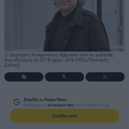
Ο Δημήτρης Κουφοντίνας εξέρχεται από τις φυλακές
Κορυδαλλού, το 2018 (φωτ.: ΑΠΕ-ΜΠΕ/Παντελής
Σαΐτας)
Στηρίξτε το Pontos News
Επιλέξτε μας ως
προτιμώμενη πηγή
στην Αναζήτηση Google
Προσθήκη πηγής