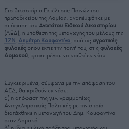
Στο δικαστήριο Εκτέλεσης Ποινών του
πρωτοδικείου της Λαμίας, αναπέμφθηκε με
απόφαση του
Ανωτάτου Ειδικού Δικαστηρίου
(ΑΕΔ), η υπόθεση της μεταγωγής του μέλους της
17Ν
,
Δημήτρη Κουφοντίνα
, από τις
αγροτικές
φυλακές
όπου έκτιε την ποινή του, στις
φυλακές
Δομοκού
, προκειμένου να κριθεί εκ νέου.
Συγκεκριμένα, σύμφωνα με την απόφαση του
ΑΕΔ, θα κριθούν εκ νέου:
α) η απόφαση της γεν. γραμματέως
Αντεγκληματικής Πολιτικής με την οποία
διατάχθηκε η μεταγωγή του Δημ. Κουφοντίνα
στον Δομοκό
β) η ίδια η υλική πράξη της μεταγωγής και