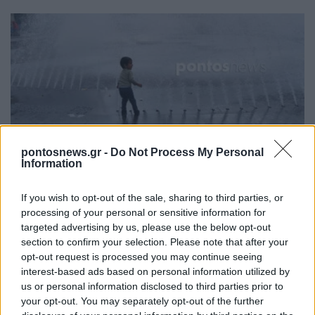
ΕΛΛΑΔΑ
pontosnews.gr -
Do Not Process My Personal
Information
Καιρός: Σταθερά αυγουστιάτικη εικόνα και
σήμερα – Δεν θα ξεπεράσει τους 37°C το
If you wish to opt-out of the sale, sharing to third parties, or
processing of your personal or sensitive information for
θερμόμετρο στις περισσότερες περιοχές
targeted advertising by us, please use the below opt-out
9/08/2026 - 8:10πμ
section to confirm your selection. Please note that after your
opt-out request is processed you may continue seeing
interest-based ads based on personal information utilized by
us or personal information disclosed to third parties prior to
your opt-out. You may separately opt-out of the further