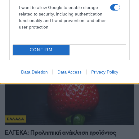
I want to allow Google to enable storage
ΕΛΑΣ: Συνεχίζεται με ταχείς ρυθμούς η
related to security, including authentication
εξάρθρωση της ρωσόφωνης μαφίας –
functionality and fraud prevention, and other
user protection.
Συνελήφθησαν 49χρονος και 37χρονος
8/08/2026 - 7:27μμ
CONFIRM
Data Deletion
Data Access
Privacy Policy
ΕΛΛΑΔΑ
ΕΛΓΕΚΑ: Προληπτική ανάκληση προϊόντος