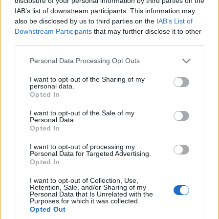
disclosure of your personal information by third parties on the
IAB’s list of downstream participants. This information may
also be disclosed by us to third parties on the
IAB’s List of
Downstream Participants
that may further disclose it to other
third parties.
Please note that this website/app uses one or more Google
Personal Data Processing Opt Outs
services and may gather and store information including but
ΕΛΛΑΔΑ
not limited to your visit or usage behaviour. You may click to
I want to opt-out of the Sharing of my
personal data.
grant or deny consent to Google and its third-party tags to
Κίνδυνος πυρκαγιάς: Κλειστός ο λόφος
Opted In
use your data for below specified purposes in below Google
Φινόπουλου από σήμερα τα μεσάνυχτα – Η
consent section.
I want to opt-out of the Sale of my
Personal Data.
έκκληση του Δήμου Αθηναίων
Opted In
8/08/2026 - 8:54μμ
I want to opt-out of processing my
Personal Data for Targeted Advertising.
Opted In
I want to opt-out of Collection, Use,
Retention, Sale, and/or Sharing of my
Personal Data that Is Unrelated with the
Purposes for which it was collected.
Opted Out