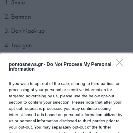
1. Smile
2. Batman
3. Don’t look up
4. Top gun
5. Purple hearts
pontosnews.gr -
Do Not Process My Personal
Information
6. Thor love and thunder
If you wish to opt-out of the sale, sharing to third parties, or
7. Black Αdam
processing of your personal or sensitive information for
targeted advertising by us, please use the below opt-out
8. Σμύρνη μου αγαπημένη
section to confirm your selection. Please note that after your
opt-out request is processed you may continue seeing
interest-based ads based on personal information utilized by
9. Doctor strange
us or personal information disclosed to third parties prior to
your opt-out. You may separately opt-out of the further
10. Bullet train