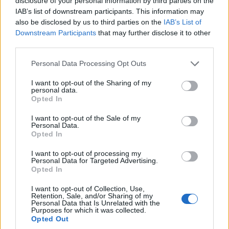
disclosure of your personal information by third parties on the
IAB’s list of downstream participants. This information may
Τι είναι
also be disclosed by us to third parties on the
IAB’s List of
Downstream Participants
that may further disclose it to other
1. Τι είναι πρόταση μομφής
third parties.
Please note that this website/app uses one or more Google
Personal Data Processing Opt Outs
2. Τι είναι η ρήτρα αναπροσαρμογής
services and may gather and store information including but
not limited to your visit or usage behaviour. You may click to
I want to opt-out of the Sharing of my
3. Τι είναι nfc
personal data.
grant or deny consent to Google and its third-party tags to
Opted In
use your data for below specified purposes in below Google
4. Τι είναι nft
consent section.
I want to opt-out of the Sale of my
Personal Data.
Opted In
5. Τι είναι το swift
I want to opt-out of processing my
Personal Data for Targeted Advertising.
6. Τι είναι η κεταμίνη
Opted In
I want to opt-out of Collection, Use,
Retention, Sale, and/or Sharing of my
Personal Data that Is Unrelated with the
Purposes for which it was collected.
7. Τι είναι το ΝΑΤΟ
Opted Out