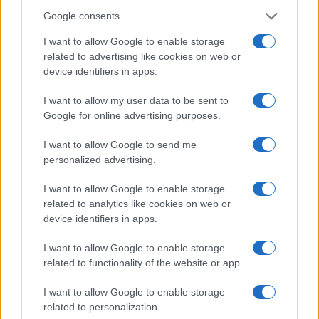
8. Τι είναι αφασία
Google consents
I want to allow Google to enable storage
9. Τι είναι ΚΥΣΕΑ
related to advertising like cookies on web or
device identifiers in apps.
10. Τι είναι podcast
I want to allow my user data to be sent to
Πότε
Google for online advertising purposes.
1. Πότε πέφτει το Πάσχα
I want to allow Google to send me
personalized advertising.
2. Πότε τελειώνουν οι άγριες μέλισσες
I want to allow Google to enable storage
related to analytics like cookies on web or
3. Πότε αλλάζει η ώρα
device identifiers in apps.
4. Πότε ξεκινάει το Μουντιάλ
I want to allow Google to enable storage
related to functionality of the website or app.
5. Πότε λήγει το πιστοποιητικό εμβολιασμού
I want to allow Google to enable storage
related to personalization.
6. Πότε κλείνουν τα σχολεία για καλοκαίρι