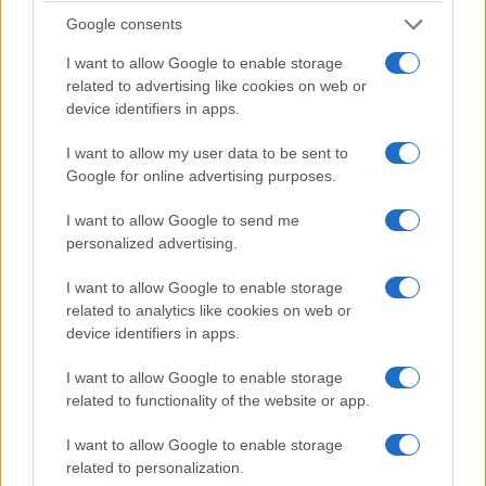
Κιλκίς, όπου πρωτοσυνάντησα την
άγρια ρίγανη
Google consents
(Origanum vulgaris)
. Εκείνη την ημέρα, πέρασα
I want to allow Google to enable storage
και από το σπίτι του φίλου
Δημήτρη Ατματζίδη
.
related to advertising like cookies on web or
Η μάνα του λοιπόν, ενώ καθάριζε το κήπο από
device identifiers in apps.
τα χόρτα, είδε να κρατάω στα χέρια μου το
μπουκέτο με τις κόκκινες ρίγανες και με
I want to allow my user data to be sent to
Google for online advertising purposes.
συνεχάρη που μάζεψα όπως είπε,
το ποντιακό
τσάι
και αμέσως συμπλήρωσε πως αυτό το τσάι
I want to allow Google to send me
το χρησιμοποιούσαν στον Πόντο κατά της
personalized advertising.
γρίπης τον χειμώνα
. Ως ανίδεος, επέμενα πως το
I want to allow Google to enable storage
ματσάκι αυτό ήταν ρίγανη και πως το μπέρδευε η
related to analytics like cookies on web or
γιαγιά Ατματζίδου. Έλα όμως που η γιαγιά ήταν
device identifiers in apps.
σωστή και ο επιστήμονας λάθος.
I want to allow Google to enable storage
related to functionality of the website or app.
Ερευνώντας βιβλιογραφικά το
φυτό, διαπίστωσα πως πράγματι
I want to allow Google to enable storage
αυτή η ρίγανη είχε μπει στο
related to personalization.