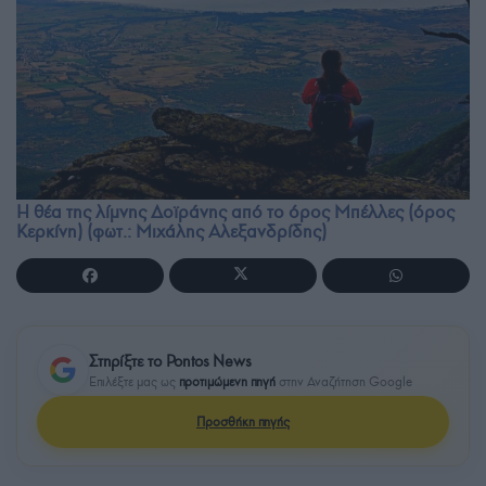
Η θέα της λίμνης Δοϊράνης από το όρος Μπέλλες (όρος
Κερκίνη) (φωτ.: Μιχάλης Αλεξανδρίδης)
Στηρίξτε το Pontos News
Επιλέξτε μας ως
προτιμώμενη πηγή
στην Αναζήτηση Google
Προσθήκη πηγής