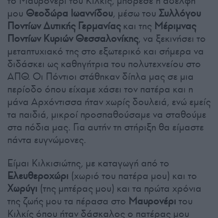
το Μαυρονέρι του Κιλκίς, μπόρεσε η αδελφή
μου
Θεοδώρα Ιωαννίδου
, μέσω του
Συλλόγου
Ποντίων Δυτικής Γερμανίας
και της
Μέριμνας
Ποντίων Κυριών Θεσσαλονίκης
, να ξεκινήσει το
μεταπτυχιακό της στο εξωτερικό και σήμερα να
διδάσκει ως καθηγήτρια του πολυτεχνείου στο
ΑΠΘ. Οι Πόντιοι στάθηκαν δίπλα μας σε μια
περίοδο όπου είχαμε χάσει τον πατέρα και η
μάνα Αρχόντισσα ήταν χωρίς δουλειά, ενώ εμείς
τα παιδιά, μικροί προσπαθούσαμε να σταθούμε
στα πόδια μας. Για αυτήν τη στήριξη θα είμαστε
πάντα ευγνώμονες.
Είμαι Κιλκισιώτης, με καταγωγή από το
Ελευθεροχώρι
(χωριό του πατέρα μου) και το
Χωρύγι
(της μητέρας μου) και τα πρώτα χρόνια
της ζωής μου τα πέρασα στο
Μαυρονέρι
του
Κιλκίς όπου ήταν δάσκαλος ο πατέρας μου