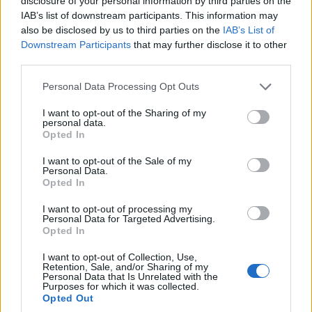
Αυτό ήταν που πρώτο με γνώρισε με το μαγικό
disclosure of your personal information by third parties on the
IAB’s list of downstream participants. This information may
κόσμο της χλωρίδας του Κιλκίς. Μέχρι τότε τη
also be disclosed by us to third parties on the
IAB’s List of
χλωρίδα την γνώριζα μόνο ως έννοια, λόγω
Downstream Participants
that may further disclose it to other
επαγγέλματος.
third parties.
Please note that this website/app uses one or more Google
Το 2007 λοιπόν θέλησα να μάθω περισσότερα
Personal Data Processing Opt Outs
services and may gather and store information including but
για το λουλούδι αυτό και προς μεγάλη μου
not limited to your visit or usage behaviour. You may click to
I want to opt-out of the Sharing of my
έκπληξη ανακάλυψα πως
στην περιοχή του
personal data.
grant or deny consent to Google and its third-party tags to
Opted In
Κιλκίς υπάρχουν ορχιδέες
. Μέχρι τότε τις
use your data for below specified purposes in below Google
consent section.
ορχιδέες τις γνώριζα από τα ανθοπωλεία και
I want to opt-out of the Sale of my
Personal Data.
από τη βιβλιογραφία σαν τροπικά είδη. Άρχισα
Opted In
λοιπόν να παίρνω τα βουνά για να γνωρίζω τη
I want to opt-out of processing my
φύση που κρυβόταν δίπλα μου. Οι εμπειρίες
Personal Data for Targeted Advertising.
πολλές και μάλιστα μόλις λίγα χιλιόμετρα
Opted In
μακριά από το σπίτι μου. Κάθε εξόρμηση και ένα
I want to opt-out of Collection, Use,
μπουκέτο εκπλήξεων.
Retention, Sale, and/or Sharing of my
Personal Data that Is Unrelated with the
Purposes for which it was collected.
Opted Out
Θυμάμαι μια φορά στην όμορφη Κορυφή του