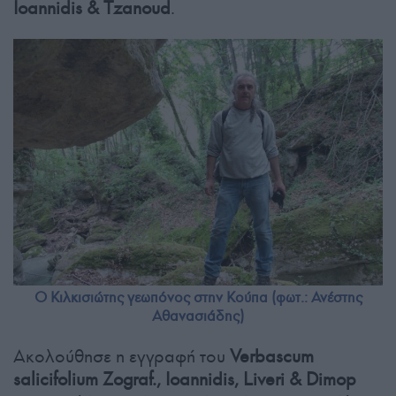
Ioannidis & Tzanoud
.
Ο Κιλκισιώτης γεωπόνος στην Κούπα (φωτ.: Ανέστης
Αθανασιάδης)
Ακολούθησε η εγγραφή του
Verbascum
salicifolium Zograf., Ioannidis, Liveri & Dimop