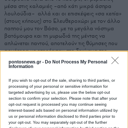
μέσα στις καλαμιές –από κάτι μικρά άσπρα
λουλούδια– αλλά και οι επισκέψεις «σα κεπία»
(στους κήπους) στο Ελευθεροχώρι με τον άλλο
παππού μου τον Βάσο, με τα μεγάλα νόστιμα
βατόμουρα και τη μυρωδιά της μέντας να
απλώνεται παντού, αποτελούν τις θύμησες που
αργότερα με επηρέασαν στο ξεκίνημα της
επαφής μου με τη χλωρίδα του τόπου.
pontosnews.gr -
Do Not Process My Personal
Information
Την αφορμή για την
ενασχόλησή μου αυτή, μου
If you wish to opt-out of the sale, sharing to third parties, or
processing of your personal or sensitive information for
έδωσε ένα μικρό φυτό, με πολύ
targeted advertising by us, please use the below opt-out
όμορφο και παράξενο
section to confirm your selection. Please note that after your
λουλούδι, δίπλα στο μνήμα του
opt-out request is processed you may continue seeing
interest-based ads based on personal information utilized by
πατέρα μου.
us or personal information disclosed to third parties prior to
your opt-out. You may separately opt-out of the further