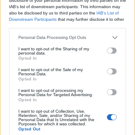
disclosure of your personal information by third parties on the
Μικρασιατών προσφύγων με τα ψαροκάικα –
IAB’s list of downstream participants. This information may
also be disclosed by us to third parties on the
IAB’s List of
Μαζί τους και η εικόνα της Αγίας Παρασκευής
Downstream Participants
that may further disclose it to other
27/07/2026 - 10:07πμ
third parties.
Please note that this website/app uses one or more Google
Personal Data Processing Opt Outs
services and may gather and store information including but
not limited to your visit or usage behaviour. You may click to
I want to opt-out of the Sharing of my
personal data.
grant or deny consent to Google and its third-party tags to
Opted In
use your data for below specified purposes in below Google
consent section.
I want to opt-out of the Sale of my
Personal Data.
Opted In
I want to opt-out of processing my
Personal Data for Targeted Advertising.
Opted In
ΠΟΛΙΤΙΚΑ - ΜΙΚΡΑΣΙΑΤΙΚΑ
I want to opt-out of Collection, Use,
Οι γυναίκες της Σινασού και οι «επίσημες»
Retention, Sale, and/or Sharing of my
Personal Data that Is Unrelated with the
παραδοσιακές φορεσιές τους – Τα σπάνια
Purposes for which it was collected.
Opted Out
κεντήματα μιας χαμένης πατρίδας