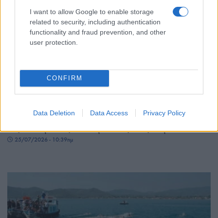
I want to allow Google to enable storage
related to security, including authentication
functionality and fraud prevention, and other
user protection.
CONFIRM
ΠΟΛΙΤΙΚΑ - ΜΙΚΡΑΣΙΑΤΙΚΑ
Πώς η μετανάστευση στη Μικρά Ασία άλλαξε τον
Data Deletion
Data Access
Privacy Policy
χάρτη της Οθωμανικής Αυτοκρατορίας
25/07/2026 - 10:39πμ