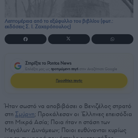
Λεπτομέρεια από το εξώφυλλο του βιβλίου (φωτ.:
εκδόσεις Σ. Ι. Ζαχαρόπουλος)
Στηρίξτε το Pontos News
Επιλέξτε μας ως
προτιμώμενη πηγή
στην Αναζήτηση Google
Προσθήκη πηγής
Ήταν σωστό να αποβιβάσει ο Βενιζέλος στρατό
στη
Σμύρνη
; Προκάλεσαν οι Έλληνες επεισόδια
στη Μικρά Ασία; Ποια ήταν η στάση των
Μεγάλων Δυνάμεων; Ποιοι ευθύνονται κυρίως
για τη συμφορά που έστειλε εκατοντάδες