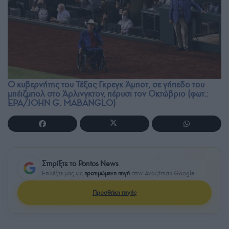
Ο κυβερνήτης του Τέξας Γκρεγκ Άμποτ, σε γήπεδο του
μπέιζμπολ στο Άρλινγκτον, πέρυσι τον Οκτώβριο (φωτ.:
EPA/JOHN G. MABANGLO)
Στηρίξτε το Pontos News
Επιλέξτε μας ως
προτιμώμενη πηγή
στην Αναζήτηση Google
Προσθήκη πηγής