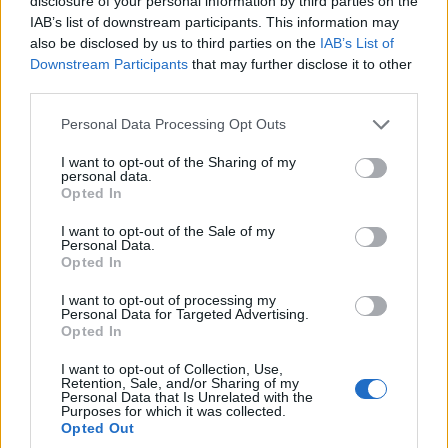
disclosure of your personal information by third parties on the
IAB’s list of downstream participants. This information may
also be disclosed by us to third parties on the
IAB’s List of
Downstream Participants
that may further disclose it to other
third parties.
Please note that this website/app uses one or more Google
Personal Data Processing Opt Outs
services and may gather and store information including but
not limited to your visit or usage behaviour. You may click to
I want to opt-out of the Sharing of my
personal data.
grant or deny consent to Google and its third-party tags to
ΚΟΣΜΟΣ
Opted In
use your data for below specified purposes in below Google
consent section.
Αργεντινή-Βραζιλία: Στα άκρα η διπλωματική
I want to opt-out of the Sale of my
Personal Data.
κρίση – Αποχωρούν οι πρεσβευτές
Opted In
5/08/2026 - 11:45πμ
I want to opt-out of processing my
Personal Data for Targeted Advertising.
Opted In
I want to opt-out of Collection, Use,
Retention, Sale, and/or Sharing of my
Personal Data that Is Unrelated with the
Purposes for which it was collected.
Opted Out