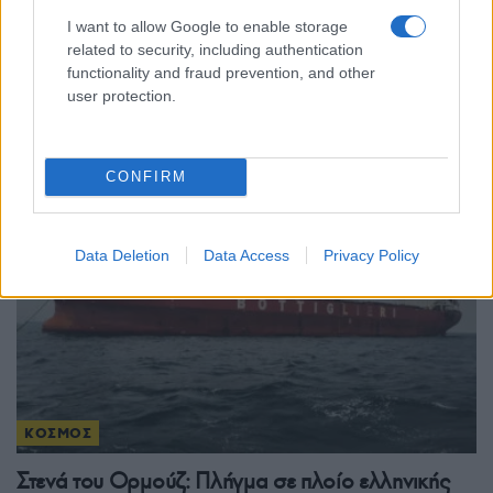
ΚΟΣΜΟΣ
I want to allow Google to enable storage
related to security, including authentication
Πόλεμος στο Ιράν: Εξαντλούνται τα αποθέματα
functionality and fraud prevention, and other
πυραύλων των ΗΠΑ – Ανησυχία για την αμυντική
user protection.
ετοιμότητα
4/08/2026 - 7:50μμ
CONFIRM
Data Deletion
Data Access
Privacy Policy
ΚΟΣΜΟΣ
Στενά του Ορμούζ: Πλήγμα σε πλοίο ελληνικής