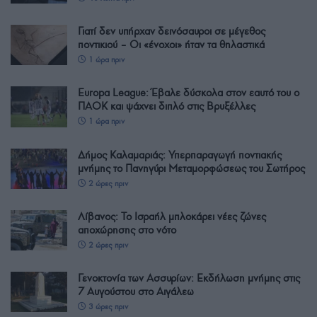
Γιατί δεν υπήρχαν δεινόσαυροι σε μέγεθος
ποντικιού – Οι «ένοχοι» ήταν τα θηλαστικά
1 ώρα πριν
Europa League: Έβαλε δύσκολα στον εαυτό του ο
ΠΑΟΚ και ψάχνει διπλό στις Βρυξέλλες
1 ώρα πριν
Δήμος Καλαμαριάς: Υπερπαραγωγή ποντιακής
μνήμης το Πανηγύρι Μεταμορφώσεως του Σωτήρος
2 ώρες πριν
Λίβανος: Το Ισραήλ μπλοκάρει νέες ζώνες
αποχώρησης στο νότο
2 ώρες πριν
Γενοκτονία των Ασσυρίων: Εκδήλωση μνήμης στις
7 Αυγούστου στο Αιγάλεω
3 ώρες πριν