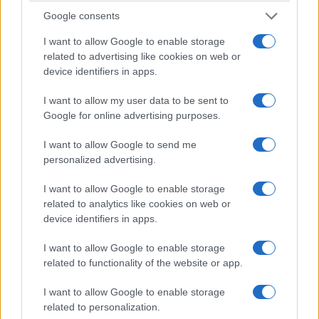
Προβλήματα στο Facebook: «Έπεσε» η σύνδεση
Google consents
μέσω υπολογιστών – Κανονικά λειτουργεί η
I want to allow Google to enable storage
related to advertising like cookies on web or
εφαρμογή στα κινητά
device identifiers in apps.
19/07/2026 - 12:00μμ
I want to allow my user data to be sent to
Google for online advertising purposes.
I want to allow Google to send me
personalized advertising.
I want to allow Google to enable storage
related to analytics like cookies on web or
device identifiers in apps.
I want to allow Google to enable storage
related to functionality of the website or app.
ΤΕΧΝΟΛΟΓΙΑ & ΕΠΙΣΤΗΜΗ
Η ΕΕ βάζει στο στόχαστρο το Instagram και το
I want to allow Google to enable storage
related to personalization.
Facebook: «Το ατελείωτο σκρολάρισμα προκαλεί