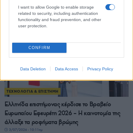
εθισμό»
I want to allow Google to enable storage
related to security, including authentication
10/07/2026 - 11:44μμ
functionality and fraud prevention, and other
user protection.
CONFIRM
Data Deletion
Data Access
Privacy Policy
ΤΕΧΝΟΛΟΓΙΑ & ΕΠΙΣΤΗΜΗ
Ελληνίδα επιστήμονας κέρδισε το Βραβείο
Ευρωπαίου Εφευρέτη 2026 – Η καινοτομία της
άλλαξε τα ροφήματα βρώμης
3/07/2026 - 10:11πμ