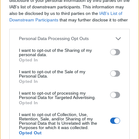
disclosure of your personal information by third parties on the
ΤΕΧΝΟΛΟΓΙΑ & ΕΠΙΣΤΗΜΗ
IAB’s list of downstream participants. This information may
also be disclosed by us to third parties on the
IAB’s List of
Κατερίνα Χαρβάτη: Σπουδαία διάκριση για την
Downstream Participants
that may further disclose it to other
Ελληνίδα παλαιοανθρωπολόγο – Θα τιμηθεί με
third parties.
το «Albert Einstein World Award for Science»
Please note that this website/app uses one or more Google
Personal Data Processing Opt Outs
services and may gather and store information including but
2026
not limited to your visit or usage behaviour. You may click to
I want to opt-out of the Sharing of my
27/07/2026 - 6:31μμ
personal data.
grant or deny consent to Google and its third-party tags to
Opted In
use your data for below specified purposes in below Google
consent section.
I want to opt-out of the Sale of my
Personal Data.
Opted In
I want to opt-out of processing my
Personal Data for Targeted Advertising.
Opted In
I want to opt-out of Collection, Use,
Retention, Sale, and/or Sharing of my
Personal Data that Is Unrelated with the
Purposes for which it was collected.
Opted Out
ΤΕΧΝΟΛΟΓΙΑ & ΕΠΙΣΤΗΜΗ