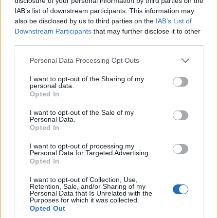
Σικάγου – Ποιος είναι ο Αλέξης Γιαννούλιας
disclosure of your personal information by third parties on the
IAB’s list of downstream participants. This information may
6/08/2026 - 4:10μμ
also be disclosed by us to third parties on the
IAB’s List of
Downstream Participants
that may further disclose it to other
third parties.
Please note that this website/app uses one or more Google
Personal Data Processing Opt Outs
services and may gather and store information including but
not limited to your visit or usage behaviour. You may click to
I want to opt-out of the Sharing of my
personal data.
grant or deny consent to Google and its third-party tags to
Opted In
use your data for below specified purposes in below Google
consent section.
I want to opt-out of the Sale of my
Personal Data.
Opted In
ΟΜΟΓΕΝΕΙΑ
I want to opt-out of processing my
Personal Data for Targeted Advertising.
Μελβούρνη: Επιπλέον 6,02 εκατ. δολάρια στην
Opted In
Ελληνική Κοινότητα μετά από δικαστική μάχη
I want to opt-out of Collection, Use,
Retention, Sale, and/or Sharing of my
πέντε ετών
Personal Data that Is Unrelated with the
Purposes for which it was collected.
5/08/2026 - 2:07μμ
Opted Out