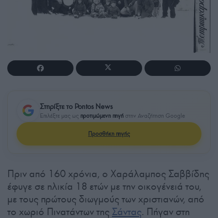
Στηρίξτε το Pontos News
Επιλέξτε μας ως
προτιμώμενη πηγή
στην Αναζήτηση Google
Προσθήκη πηγής
Πριν από 160 χρόνια, ο Χαράλαμπος Σαββίδης
έφυγε σε ηλικία 18 ετών με την οικογένειά του,
με τους πρώτους διωγμούς των χριστιανών, από
το χωριό Πινατάντων της
Σάντας
. Πήγαν στη