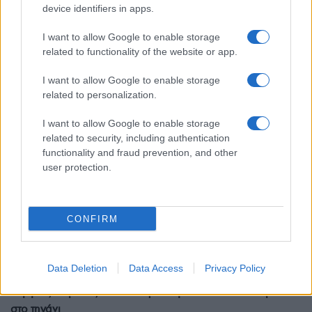
Ζουρέλ’: Το χριστιανικό χωριό με το «γαλανό» σχολείο που
device identifiers in apps.
εξαγρίωνε τους Τούρκους
I want to allow Google to enable storage
12/11/2025 - 10:22μμ
related to functionality of the website or app.
I want to allow Google to enable storage
related to personalization.
I want to allow Google to enable storage
related to security, including authentication
functionality and fraud prevention, and other
user protection.
CONFIRM
ΠΟΝΤΟΣ
Data Deletion
Data Access
Privacy Policy
Αεργίτες: Ο μήνας που τα χαψία πηγαίνουν …απ’ το λιμάνι
στο τηγάνι