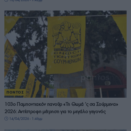
ΠΟΝΤΟΣ
103ο Παμποντιακόν πανοΰρ «Τη Θωμά ’ς σα Σούρμενα»
2026: Αντίστροφη μέτρηση για το μεγάλο γεγονός
14/04/2026 - 1:46μμ