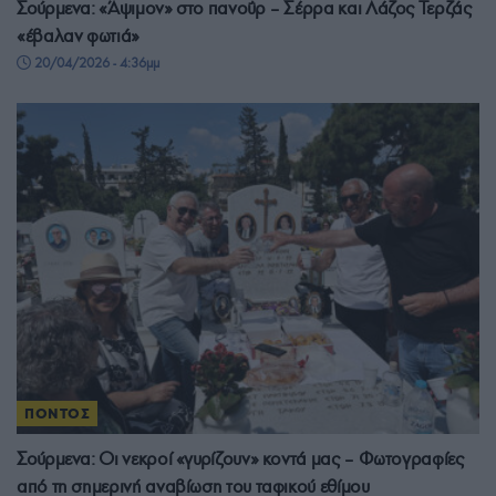
Σούρμενα: «Άψιμον» στο πανοΰρ – Σέρρα και Λάζος Τερζάς
«έβαλαν φωτιά»
20/04/2026 - 4:36μμ
ΠΟΝΤΟΣ
Σούρμενα: Οι νεκροί «γυρίζουν» κοντά μας – Φωτογραφίες
από τη σημερινή αναβίωση του ταφικού εθίμου