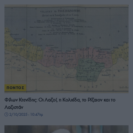
ΠΟΝΤΟΣ
Φίλων Κτενίδης: Οι Λαζοί, η Κολχίδα, το Ρίζαιον και το
Λαζιστάν
2/10/2025 - 10:47πμ