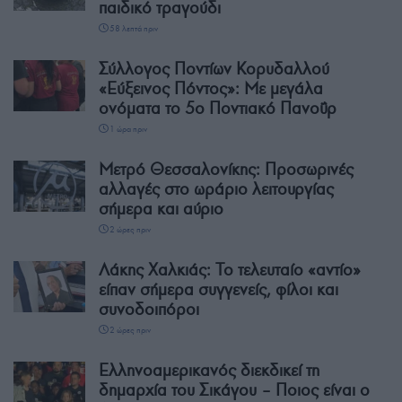
παιδικό τραγούδι
58 λεπτά πριν
Σύλλογος Ποντίων Κορυδαλλού
«Εύξεινος Πόντος»: Με μεγάλα
ονόματα το 5ο Ποντιακό Πανοΰρ
1 ώρα πριν
Μετρό Θεσσαλονίκης: Προσωρινές
αλλαγές στο ωράριο λειτουργίας
σήμερα και αύριο
2 ώρες πριν
Λάκης Χαλκιάς: Το τελευταίο «αντίο»
είπαν σήμερα συγγενείς, φίλοι και
συνοδοιπόροι
2 ώρες πριν
Ελληνοαμερικανός διεκδικεί τη
δημαρχία του Σικάγου – Ποιος είναι ο