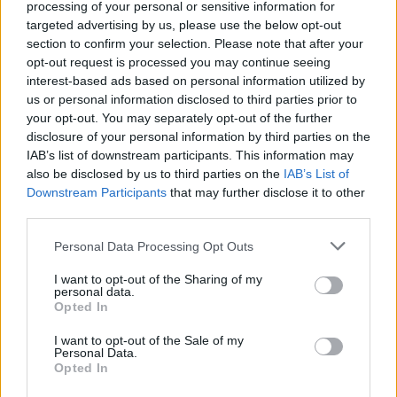
processing of your personal or sensitive information for
targeted advertising by us, please use the below opt-out
ΠΟΝΤΟΣ
section to confirm your selection. Please note that after your
Σούρμενα, Σουσάρμενα ή Σύρμενα: Η ετυμολογία του
opt-out request is processed you may continue seeing
interest-based ads based on personal information utilized by
ονόματος της όμορφης πόλης του Εύξεινου Πόντου – Και
us or personal information disclosed to third parties prior to
ένα τραγούδι
your opt-out. You may separately opt-out of the further
23/11/2025 - 2:34μμ
disclosure of your personal information by third parties on the
IAB’s list of downstream participants. This information may
also be disclosed by us to third parties on the
IAB’s List of
Downstream Participants
that may further disclose it to other
third parties.
Please note that this website/app uses one or more Google
Personal Data Processing Opt Outs
services and may gather and store information including but
not limited to your visit or usage behaviour. You may click to
I want to opt-out of the Sharing of my
personal data.
grant or deny consent to Google and its third-party tags to
Opted In
use your data for below specified purposes in below Google
consent section.
I want to opt-out of the Sale of my
Personal Data.
Opted In