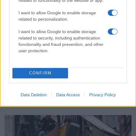
related to functionality of the website or app.
I want to allow Google to enable storage
related to personalization.
I want to allow Google to enable storage
related to security, including authentication
functionality and fraud prevention, and other
user protection.
CONFIRM
ΑΘΛΗΤΙΣΜΟΣ
Προκριματικά Μουντομπάσκετ 2027: «Δύο στα δύο» και
Data Deletion
Data Access
Privacy Policy
κορυφή για την Εθνική
30/11/2025 - 9:16μμ