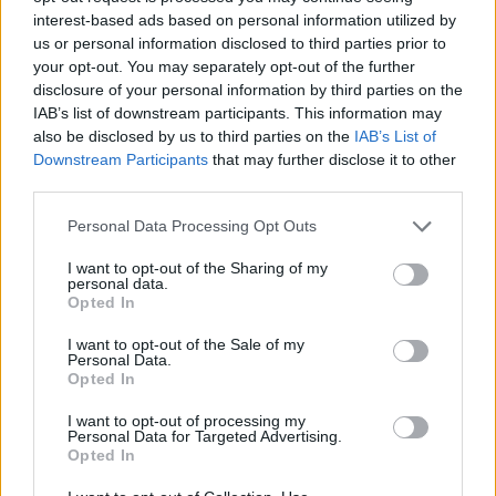
Ημιμαραθώνιο βάδην στην Πορτογαλία
interest-based ads based on personal information utilized by
us or personal information disclosed to third parties prior to
17/05/2026 - 4:18μμ
your opt-out. You may separately opt-out of the further
disclosure of your personal information by third parties on the
IAB’s list of downstream participants. This information may
also be disclosed by us to third parties on the
IAB’s List of
Downstream Participants
that may further disclose it to other
third parties.
Please note that this website/app uses one or more Google
Personal Data Processing Opt Outs
services and may gather and store information including but
not limited to your visit or usage behaviour. You may click to
I want to opt-out of the Sharing of my
personal data.
grant or deny consent to Google and its third-party tags to
Opted In
use your data for below specified purposes in below Google
consent section.
I want to opt-out of the Sale of my
Personal Data.
Opted In
ΑΜΥΝΑ
I want to opt-out of processing my
Personal Data for Targeted Advertising.
Δένδιας για το drone στη Λευκάδα: «Ξέρουμε ποιοι είναι και τι
Opted In
περιέχει» – Πολιτικό μήνυμα για άμυνα και νέες απειλές