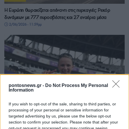
Η Ευρώπη θωρακίζεται απέναντι στις πυρκαγιές: Ρεκόρ
δυνάμεων με 777 πυροσβέστες και 27 εναέρια μέσα
2/06/2026 - 11:59μμ
pontosnews.gr -
Do Not Process My Personal
Information
If you wish to opt-out of the sale, sharing to third parties, or
processing of your personal or sensitive information for
ΑΘΛΗΤΙΣΜΟΣ
targeted advertising by us, please use the below opt-out
section to confirm your selection. Please note that after your
Χάλκινο μετάλλιο η Ντρισμπιώτη με πανελλήνιο ρεκόρ στον
opt-out request is processed you may continue seeing