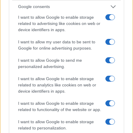
Κωνσταντινουπολίτης επιθετικός με την
Google consents
αντιστασιακή δράση
I want to allow Google to enable storage
6/08/2026 - 12:21μμ
related to advertising like cookies on web or
device identifiers in apps.
I want to allow my user data to be sent to
Google for online advertising purposes.
I want to allow Google to send me
personalized advertising.
I want to allow Google to enable storage
related to analytics like cookies on web or
device identifiers in apps.
ΑΘΛΗΤΙΣΜΟΣ
I want to allow Google to enable storage
Εμφατική πρεμιέρα για τη Σάκκαρη στο Τορόντο
related to functionality of the website or app.
και πρόκριση στους «32»
I want to allow Google to enable storage
6/08/2026 - 10:18πμ
related to personalization.