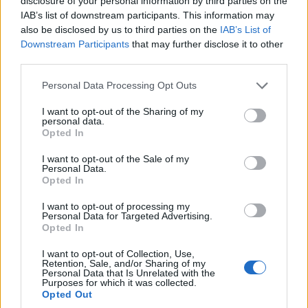
disclosure of your personal information by third parties on the
IAB’s list of downstream participants. This information may
Παγκόσμιο παίδων πόλο: Η Ελλάδα νίκησε
also be disclosed by us to third parties on the
IAB’s List of
Ισπανία και Ουγγαρία, αλλά την «έκοψε» ο
Downstream Participants
that may further disclose it to other
third parties.
αλγόριθμος
Please note that this website/app uses one or more Google
6/08/2026 - 8:47μμ
Personal Data Processing Opt Outs
services and may gather and store information including but
not limited to your visit or usage behaviour. You may click to
I want to opt-out of the Sharing of my
personal data.
grant or deny consent to Google and its third-party tags to
Opted In
use your data for below specified purposes in below Google
consent section.
I want to opt-out of the Sale of my
Personal Data.
Opted In
I want to opt-out of processing my
Personal Data for Targeted Advertising.
Opted In
I want to opt-out of Collection, Use,
ΑΘΛΗΤΙΣΜΟΣ
Retention, Sale, and/or Sharing of my
Personal Data that Is Unrelated with the
Purposes for which it was collected.
Ηλίας Ηλιάσκος: Ο μορφωμένος
Opted Out