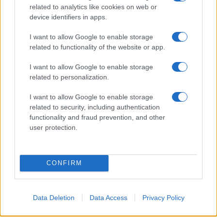
related to analytics like cookies on web or
device identifiers in apps.
ΠΟΝΤΟΣ
Η Ιφιγένεια Πανίδου της «Μέριμνας Ποντίων Κυριών»
I want to allow Google to enable storage
related to functionality of the website or app.
τιμήθηκε στις «Γυναίκες της Μακεδονίας 2026»
11/03/2026 - 6:04μμ
I want to allow Google to enable storage
related to personalization.
I want to allow Google to enable storage
related to security, including authentication
functionality and fraud prevention, and other
user protection.
CONFIRM
Data Deletion
Data Access
Privacy Policy
ΣΥΛΛΟΓΟΙ