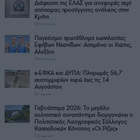
Διάψευση της ΕΛΑΣ για αναφορές περί
απόπειρας προσέγγισης ανήλικης στην
Κρήτη
33 λεπτά πριν
Παγκόσμιο πρωτάθλημα κωπηλασίας
Εφήβων Νεανίδων: Ασημένιο οι Χιώτης,
Αλεξίου
59 λεπτά πριν
e-ΕΦΚΑ και ΔΥΠΑ: Πληρωμές 56,7
εκατομμυρίων ευρώ έως τις 14
Αυγούστου
1 ώρα πριν
Γαβούστημα 2026: Το μεγάλο
πολιτιστικό συναπάντημα διοργανώνει ο
Πολιτιστικός Λαογραφικός Σύλλογος
Καππαδοκών Κόνιτσας «Οι Ρίζες»
2 ώρες πριν