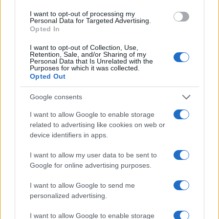
I want to opt-out of processing my
Personal Data for Targeted Advertising.
ΕΚΔΗΛΩΣΕΙΣ
Opted In
«Τα δάκρυα των αγίων»: Το νέο βιβλίο της Αγγελικής
I want to opt-out of Collection, Use,
Retention, Sale, and/or Sharing of my
Παμπουκίδου παρουσιάζεται στο Μουσείο της Μέριμνας
Personal Data that Is Unrelated with the
Purposes for which it was collected.
Ποντίων Κυριών
Opted Out
13/03/2026 - 11:22πμ
Google consents
I want to allow Google to enable storage
related to advertising like cookies on web or
device identifiers in apps.
I want to allow my user data to be sent to
Google for online advertising purposes.
I want to allow Google to send me
personalized advertising.
I want to allow Google to enable storage