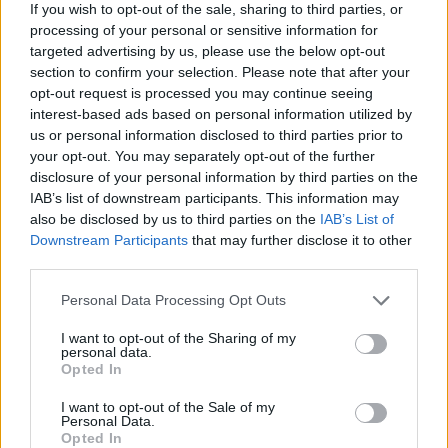
If you wish to opt-out of the sale, sharing to third parties, or
processing of your personal or sensitive information for
targeted advertising by us, please use the below opt-out
section to confirm your selection. Please note that after your
ΣΥΛΛΟΓΟΙ
opt-out request is processed you may continue seeing
interest-based ads based on personal information utilized by
Μέριμνα Ποντίων Κυριών: Με «Τα δάκρυα των αγίων» τίμησε
us or personal information disclosed to third parties prior to
την Παγκόσμια Ημέρα Ποίησης
your opt-out. You may separately opt-out of the further
disclosure of your personal information by third parties on the
23/03/2026 - 6:16μμ
IAB’s list of downstream participants. This information may
also be disclosed by us to third parties on the
IAB’s List of
Downstream Participants
that may further disclose it to other
third parties.
Please note that this website/app uses one or more Google
Personal Data Processing Opt Outs
services and may gather and store information including but
not limited to your visit or usage behaviour. You may click to
I want to opt-out of the Sharing of my
personal data.
grant or deny consent to Google and its third-party tags to
Opted In
use your data for below specified purposes in below Google
consent section.
I want to opt-out of the Sale of my
Personal Data.
Opted In