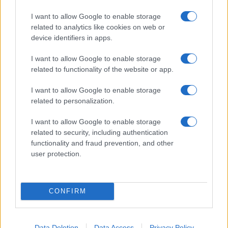
I want to allow Google to enable storage
related to analytics like cookies on web or
device identifiers in apps.
ΕΛΛΑΔΑ
I want to allow Google to enable storage
related to functionality of the website or app.
Πιο ακριβό φέτος το τραπέζι του Πάσχα – Ανοιχτά τα
μαγαζιά αύριο, Κυριακή των Βαΐων
I want to allow Google to enable storage
8/04/2023 - 11:20πμ
related to personalization.
I want to allow Google to enable storage
related to security, including authentication
functionality and fraud prevention, and other
user protection.
CONFIRM
Data Deletion
Data Access
Privacy Policy