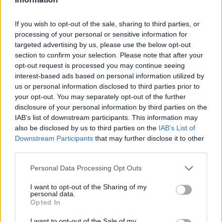
If you wish to opt-out of the sale, sharing to third parties, or
processing of your personal or sensitive information for
targeted advertising by us, please use the below opt-out
section to confirm your selection. Please note that after your
opt-out request is processed you may continue seeing
interest-based ads based on personal information utilized by
us or personal information disclosed to third parties prior to
your opt-out. You may separately opt-out of the further
ΟΙΚΟΝΟΜΙΑ
disclosure of your personal information by third parties on the
IAB’s list of downstream participants. This information may
Από τις 22 Απριλίου έως τις 4 Μαΐου το «Καλάθι των Νονών»
also be disclosed by us to third parties on the
IAB’s List of
18/04/2024 - 12:02μμ
Downstream Participants
that may further disclose it to other
third parties.
Please note that this website/app uses one or more Google
Personal Data Processing Opt Outs
services and may gather and store information including but
not limited to your visit or usage behaviour. You may click to
I want to opt-out of the Sharing of my
personal data.
grant or deny consent to Google and its third-party tags to
Opted In
use your data for below specified purposes in below Google
consent section.
I want to opt-out of the Sale of my