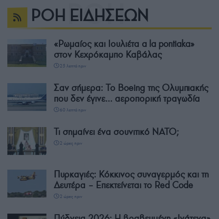
ΡΟΗ ΕΙΔΗΣΕΩΝ
«Ρωμαίος και Ιουλιέτα a la pontiaka»
στον Κεχρόκαμπο Καβάλας
25 λεπτά πριν
Σαν σήμερα: Το Boeing της Ολυμπιακής
που δεν έγινε… αεροπορική τραγωδία
60 λεπτά πριν
Τι σημαίνει ένα σουνιτικό ΝΑΤΟ;
2 ώρες πριν
Πυρκαγιές: Κόκκινος συναγερμός και τη
Δευτέρα – Επεκτείνεται το Red Code
2 ώρες πριν
Πύδνεια 2026: Η βραβευμένη «Ινάτενα»