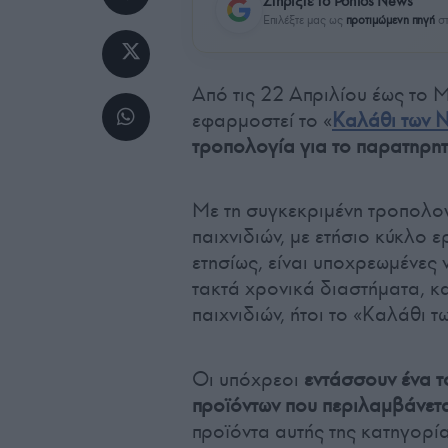
Στηρίξτε το Pontos News
Επιλέξτε μας ως
προτιμώμενη πηγή
στ
Από τις 22 Απριλίου έως το
εφαρμοστεί το «
Καλάθι των 
τροπολογία για το παρατηρητή
Με τη συγκεκριμένη τροπολογ
παιχνιδιών, με ετήσιο κύκλο
ετησίως, είναι υποχρεωμένες
τακτά χρονικά διαστήματα, κ
παιχνιδιών, ήτοι το «Καλάθι 
Οι υπόχρεοι
εντάσσουν ένα τ
προϊόντων που περιλαμβάνετα
προϊόντα αυτής της κατηγορί