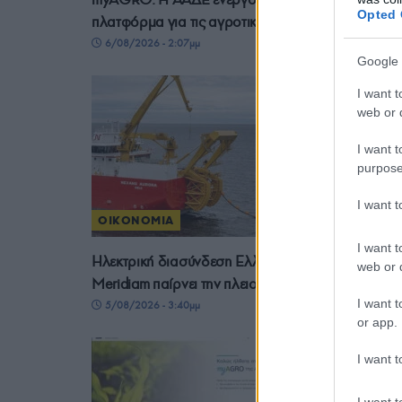
Opted 
πλατφόρμα για τις αγροτικές επιδοτήσεις του 202
6/08/2026 - 2:07μμ
Google 
I want t
web or d
I want t
purpose
I want 
ΟΙΚΟΝΟΜΙΑ
I want t
Ηλεκτρική διασύνδεση Ελλάδας-Κύπρου: Η
web or d
Meridiam παίρνει την πλειοψηφία του GSI
I want t
5/08/2026 - 3:40μμ
or app.
I want t
I want t