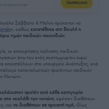
Προσθήκη πηγής
ην Αναζήτηση Google
 Μεγάλο Σάββατο 4 Μαΐου πρόκειται να
Νονών
», καθώς
κατατέθηκε στη Βουλή η
ριο τιμών παιδικών παιχνιδιών
.
ία, οι επιχειρήσεις πώλησης παιδικών
 εργασιών άνω του ενός εκατομμυρίου ευρώ
 να αποστέλλουν στο υπουργείο Ανάπτυξης, ανά
ατάλογο καταναλωτικών προϊόντων παιδικών
των Νονών».
ουλάχιστον προϊόν από κάθε κατηγορία
ι στο «καλάθι των νονών»
, εφόσον διαθέτουν
ας, και
το διαθέτουν σε προσιτή τιμή,
ιδίως