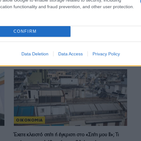
cation functionality and fraud prevention, and other user protection.
ΟΙΚΟΝΟΜΙΑ
CONFIRM
Στα σκαριά δομικές αλλαγές στον ΕΝΦΙΑ – Πώς θα
υπολογίζεται από το 2027
Data Deletion
Data Access
Privacy Policy
4/08/2026 - 2:33μμ
ΟΙΚΟΝΟΜΙΑ
Έχετε κλειστό σπίτι ή έγκριση στο «Σπίτι μου ΙΙ»; Τι