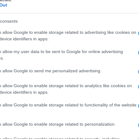
Out
6
με είσοδο του γαλλικού κολοσσού Meridiam
5/08/2026 - 6:22μμ
consents
o allow Google to enable storage related to advertising like cookies on
evice identifiers in apps.
o allow my user data to be sent to Google for online advertising
s.
to allow Google to send me personalized advertising.
ΟΙΚΟΝΟΜΙΑ
o allow Google to enable storage related to analytics like cookies on
Γιατί τον χειμώνα θα ακριβύνει πολύ το φυσικό αέριο
evice identifiers in apps.
και το ρεύμα
o allow Google to enable storage related to functionality of the website
5/08/2026 - 10:57πμ
o allow Google to enable storage related to personalization.
o allow Google to enable storage related to security, including