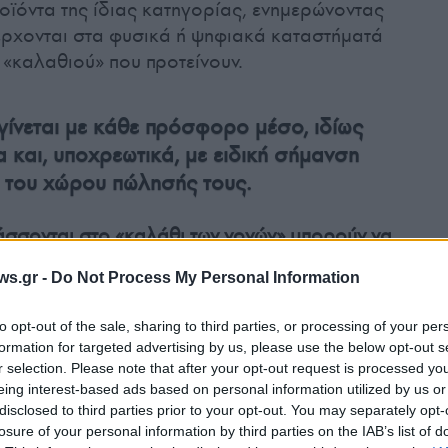
οϊόντα της ίδιας κατηγορίας, ενημερώνοντας
έρχονται στα φυσικά ή ψηφιακά καταστήματά
 «καλαθιού» που προτείνουν.
γίνεται με κάθε πρόσφορο μέσο, ιδίως
α και, υποχρεωτικά, με ειδική σήμανση
ή του χώρου πώλησής τους.
άσσονται στο «καλάθι των νονών» μπορούν να
ιρήσεις πέραν των υπόχρεων
που
ws.gr -
Do Not Process My Personal Information
στείλουν κατάλογο προϊόντων, καθίστανται
εων της εν λόγω τροπολογίας.
to opt-out of the sale, sharing to third parties, or processing of your per
formation for targeted advertising by us, please use the below opt-out s
r selection. Please note that after your opt-out request is processed y
eing interest-based ads based on personal information utilized by us or
disclosed to third parties prior to your opt-out. You may separately opt-
losure of your personal information by third parties on the IAB’s list of