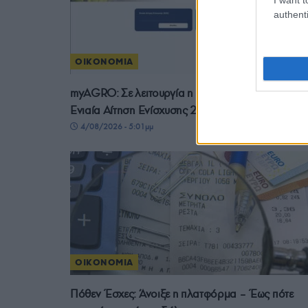
authenti
ΟΙΚΟΝΟΜΙΑ
myAGRO: Σε λειτουργία η πλατφόρμα για την
Ενιαία Αίτηση Ενίσχυσης 2026
4/08/2026 - 5:01μμ
ΟΙΚΟΝΟΜΙΑ
Πόθεν Έσχες: Άνοιξε η πλατφόρμα – Έως πότε