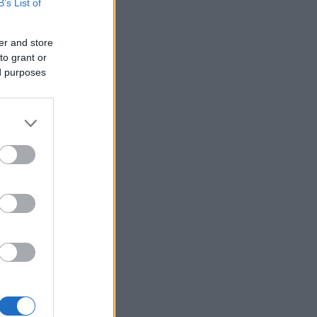
B’s List of
er and store
to grant or
ed purposes