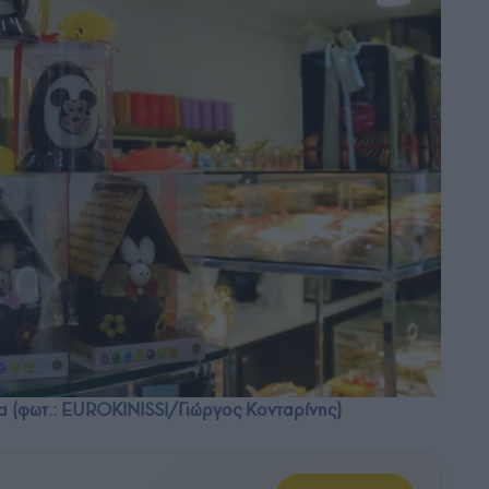
α (φωτ.: EUROKINISSI/Γιώργος Κονταρίνης)