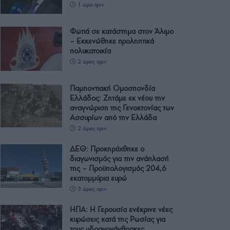
1 ώρα πριν
Φωτιά σε κατάστημα στον Άλιμο
– Εκκενώθηκε προληπτικά
πολυκατοικία
2 ώρες πριν
Παμποντιακή Ομοσπονδία
Ελλάδος: Ζητάμε εκ νέου την
αναγνώριση της Γενοκτονίας των
Ασσυρίων από την Ελλάδα
2 ώρες πριν
ΔΕΘ: Προκηρύχθηκε ο
διαγωνισμός για την ανάπλασή
της – Προϋπολογισμός 204,6
εκατομμύρια ευρώ
3 ώρες πριν
ΗΠΑ: Η Γερουσία ενέκρινε νέες
κυρώσεις κατά της Ρωσίας για
τους υδρογονάνθρακες