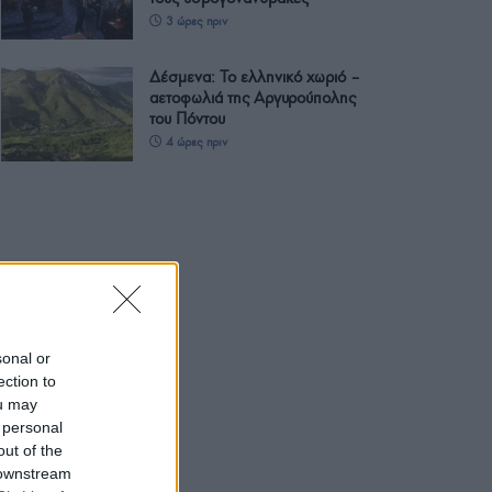
3 ώρες πριν
Δέσμενα: Το ελληνικό χωριό –
αετοφωλιά της Αργυρούπολης
του Πόντου
4 ώρες πριν
sonal or
ection to
ou may
 personal
out of the
 downstream