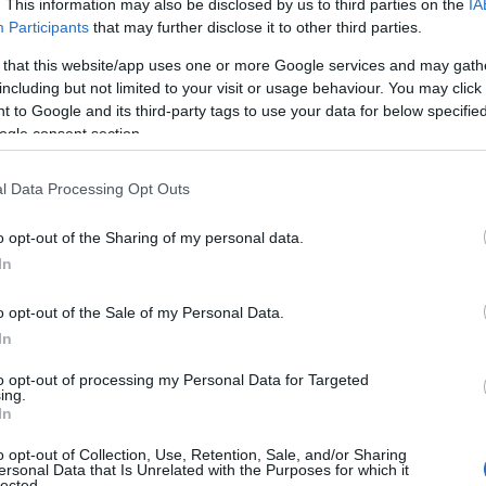
. This information may also be disclosed by us to third parties on the
IA
Tweet
Send
Participants
that may further disclose it to other third parties.
 that this website/app uses one or more Google services and may gath
including but not limited to your visit or usage behaviour. You may click 
ε μας στο
Google News
 to Google and its third-party tags to use your data for below specifi
ogle consent section.
l Data Processing Opt Outs
o opt-out of the Sharing of my personal data.
In
o opt-out of the Sale of my Personal Data.
In
to opt-out of processing my Personal Data for Targeted
ing.
In
ΟΙΚΟΝΟΜΙΑ
o opt-out of Collection, Use, Retention, Sale, and/or Sharing
ersonal Data that Is Unrelated with the Purposes for which it
Συμφωνία-σταθμός για τον Great Sea Interconnector
lected.