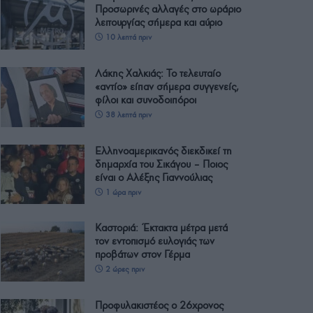
Προσωρινές αλλαγές στο ωράριο
λειτουργίας σήμερα και αύριο
10 λεπτά πριν
Λάκης Χαλκιάς: Το τελευταίο
«αντίο» είπαν σήμερα συγγενείς,
φίλοι και συνοδοιπόροι
38 λεπτά πριν
Ελληνοαμερικανός διεκδικεί τη
δημαρχία του Σικάγου – Ποιος
είναι ο Αλέξης Γιαννούλιας
1 ώρα πριν
Καστοριά: Έκτακτα μέτρα μετά
τον εντοπισμό ευλογιάς των
προβάτων στον Γέρμα
2 ώρες πριν
Προφυλακιστέος ο 26χρονος