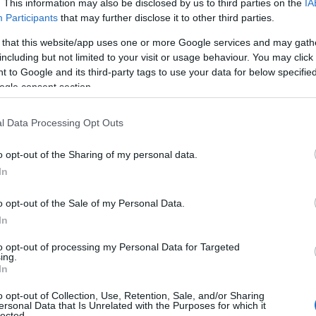
. This information may also be disclosed by us to third parties on the
IA
Participants
that may further disclose it to other third parties.
 that this website/app uses one or more Google services and may gath
including but not limited to your visit or usage behaviour. You may click 
 to Google and its third-party tags to use your data for below specifi
ogle consent section.
»
l Data Processing Opt Outs
ο «Καλάθι του νοικοκυριού», λέγοντας ότι
ιούνται το «Καλάθι των νονών» και το «Καλάθι
o opt-out of the Sharing of my personal data.
ιλαμβάνονται το αρνί και το κατσίκι.
In
o opt-out of the Sale of my Personal Data.
κρέκας, ο στόχος για την τιμή του
In
 του Πάσχα» είναι να είναι στα 10
to opt-out of processing my Personal Data for Targeted
ρα.
ing.
In
με το κέρδος των παραγωγών,
θέλουμε να
o opt-out of Collection, Use, Retention, Sale, and/or Sharing
ersonal Data that Is Unrelated with the Purposes for which it
ρδους των μεσαζόντων, αυτή είναι η πίεση
lected.