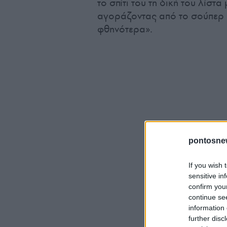
το σπίτι του τη δική του λίστα
αγοράζοντας από το σούπερ μ
φθηνότερα».
pontosne
If you wish 
sensitive in
confirm you
continue se
information 
further disc