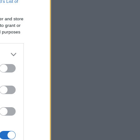
B’s List of
er and store
to grant or
ed purposes