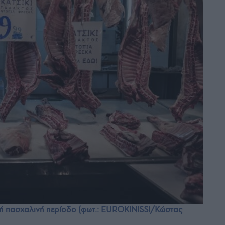
νή πασχαλινή περίοδο (φωτ.: EUROKINISSI/Κώστας