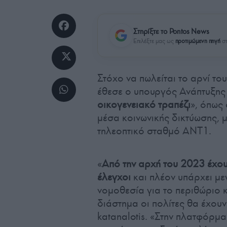
Στηρίξτε το Pontos News
Επιλέξτε μας ως
προτιμώμενη πηγή
στ
Στόχο να πωλείται το αρνί το
έθεσε ο υπουργός Ανάπτυξης
οικογενειακό τραπέζι
», όπως
μέσα κοινωνικής δικτύωσης, 
τηλεοπτικό σταθμό ΑΝΤ1.
«
Από την αρχή του 2023 έχου
έλεγχοι
και πλέον υπάρχει μ
νομοθεσία για το περιθώριο κ
διάστημα οι πολίτες θα έχουν
katanalotis. «Στην πλατφόρμ