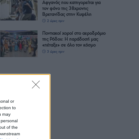
Αφγανός που κατηγορείται για
τον φόνο της 38χρονης
Βρετανίδας στην Κυψέλη
2 ώρες πριν
Ποντιακοί χοροί στο αεροδρόμιο
της Ρόδου: Η παράδοσή μας
«πέταξε» σε όλο τον κόσμο
3 ώρες πριν
sonal or
ection to
ou may
 personal
out of the
 downstream