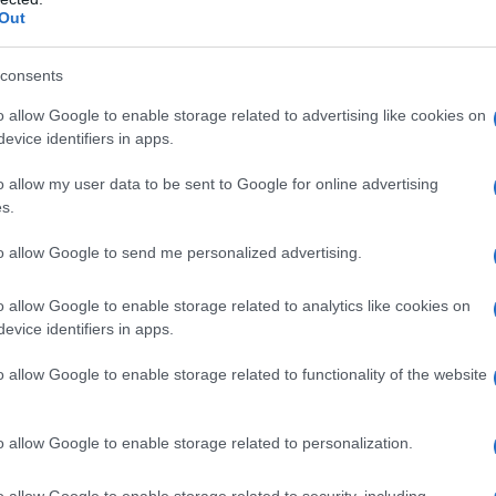
ει η τιμή λιανικής στα 10 ευρώ και κάτω, γιατί
Out
ά τα προϊόντα, αλλιώς θα υπάρχει πρόβλημα
αγωγής από τους κτηνοτρόφους και πάνω.
consents
τα κέρδη τους για να μπορέσουν οι
o allow Google to enable storage related to advertising like cookies on
γορές τους».
evice identifiers in apps.
o allow my user data to be sent to Google for online advertising
πό την Θεσσαλία, που έκανε λόγο για μεγάλο
s.
ην πολύπαθη περιοχή , ο υπουργός υποστήριξε
to allow Google to send me personalized advertising.
προσθέτοντας ότι «έχουμε πολλά προβλήματα
ουν πάνω από 30.000 αιτήσεις γεωργών και
o allow Google to enable storage related to analytics like cookies on
ί, οι υπηρεσίες δουλεύουν νυχθημερόν για να
evice identifiers in apps.
ίκαια οι πληγέντες
από την κακοκαιρία στην
o allow Google to enable storage related to functionality of the website
o allow Google to enable storage related to personalization.
o allow Google to enable storage related to security, including