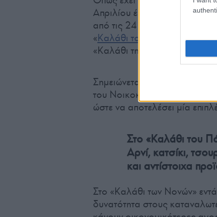
Όπως έχει ανακοινώσει το υπ
authenti
Απριλίου έως και τις 4 Μαΐου 
από τις 24 Απριλίου έως και τ
«
Καλάθι του Πάσχα
». Επιπλέ
«Καλάθι της Σαρακοστής».
Σημειώνεται ότι το «Καλάθι 
του Νοικοκυριού», καθώς προ
ώστε να αποτελέσει μία επιπλ
Στο «Καλάθι του Πά
Αρνί, κατσίκι, τσο
και αντίστοιχα προϊ
Στο «Καλάθι των Νονών» εντά
δυνατότητα στους καταναλωτές
κάνουν οικονομικότερες αγορ