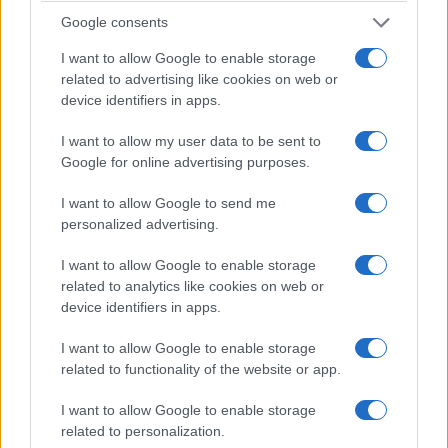
κόστισε τη ζωή μητέρας και γιου – Η στιγμή της
Google consents
σφοδρής σύγκρουσης
I want to allow Google to enable storage
7/08/2026 - 12:59μμ
related to advertising like cookies on web or
device identifiers in apps.
I want to allow my user data to be sent to
Google for online advertising purposes.
I want to allow Google to send me
personalized advertising.
I want to allow Google to enable storage
related to analytics like cookies on web or
device identifiers in apps.
ΕΛΛΑΔΑ
I want to allow Google to enable storage
Υπόθεση Marfin: Προθεσμία έλαβε για την
related to functionality of the website or app.
απολογία της η 46χρονη κατηγορούμενη
I want to allow Google to enable storage
7/08/2026 - 12:30μμ
related to personalization.