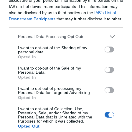
disclosure of your personal information by third parties on the
IAB’s list of downstream participants. This information may
ΕΛΑΣ: Φυτεία με περισσότερα από 2.000
also be disclosed by us to third parties on the
IAB’s List of
Downstream Participants
that may further disclose it to other
δενδρύλλια κάνναβης εντοπίστηκε σε δύσβατη
third parties.
δασική περιοχή στη Φθιώτιδα
Please note that this website/app uses one or more Google
Personal Data Processing Opt Outs
7/08/2026 - 1:32μμ
services and may gather and store information including but
not limited to your visit or usage behaviour. You may click to
I want to opt-out of the Sharing of my
personal data.
grant or deny consent to Google and its third-party tags to
Opted In
use your data for below specified purposes in below Google
consent section.
I want to opt-out of the Sale of my
Personal Data.
Opted In
I want to opt-out of processing my
Personal Data for Targeted Advertising.
Opted In
I want to opt-out of Collection, Use,
Retention, Sale, and/or Sharing of my
ΕΛΛΑΔΑ
Personal Data that Is Unrelated with the
Purposes for which it was collected.
Σέρρες: Βίντεο-ντοκουμέντο από το τροχαίο που
Opted Out