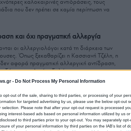
χνότερες καλοκαιρινές αντιδράσεις, τους
άδια που δεν πρέπει σε καμία περίπτωση να
αση και όχι πραγματική αλλεργία
ονται οι αλλεργιολόγοι κατά τη διάρκεια των
ουσες. Όπως ξεκαθαρίζει η Κασσιανή Τζέλη, η
 δεν αφορά πραγματική αλλεργική αντίδραση,
ου δέρματος. Αυτή εκδηλώνεται με:
ws.gr -
Do Not Process My Personal Information
to opt-out of the sale, sharing to third parties, or processing of your per
formation for targeted advertising by us, please use the below opt-out s
r selection. Please note that after your opt-out request is processed y
χή του δέρματος.
eing interest-based ads based on personal information utilized by us or
disclosed to third parties prior to your opt-out. You may separately opt-
στήνεται το ξέπλυμα της περιοχής με θαλασσινό
losure of your personal information by third parties on the IAB’s list of