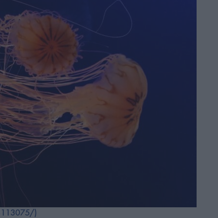
-3113075/)