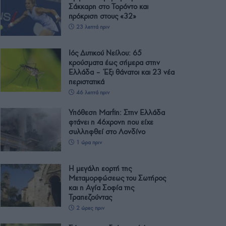
Σάκκαρη στο Τορόντο και
πρόκριση στους «32»
23 λεπτά πριν
Ιός Δυτικού Νείλου: 65
κρούσματα έως σήμερα στην
Ελλάδα – Έξι θάνατοι και 23 νέα
περιστατικά
46 λεπτά πριν
Υπόθεση Μarfin: Στην Ελλάδα
φτάνει η 46χρονη που είχε
συλληφθεί στο Λονδίνο
1 ώρα πριν
Η μεγάλη εορτή της
Μεταμορφώσεως του Σωτήρος
και η Αγία Σοφία της
Τραπεζούντας
2 ώρες πριν