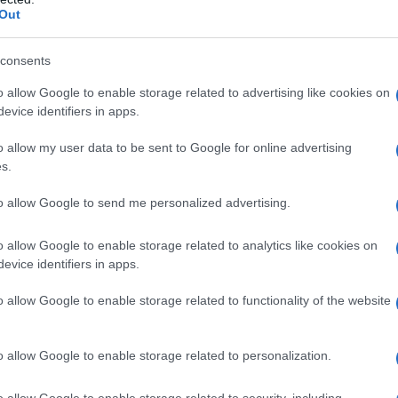
Out
μία.
consents
αντιμετώπιση. Οι ασθενείς που έχουν ήδη
ς οφείλουν να αξιολογούνται από
o allow Google to enable storage related to advertising like cookies on
evice identifiers in apps.
άρχει σχετική ένδειξη, να φέρουν πάντα μαζί
η.
o allow my user data to be sent to Google for online advertising
s.
ακή κνίδωση στην παραλία
to allow Google to send me personalized advertising.
ο δεν οφείλονται πάντα σε «αλλεργία στη
o allow Google to enable storage related to analytics like cookies on
δικό, πολλές φορές το φαινόμενο αυτό
evice identifiers in apps.
ψύχους, η οποία προκαλείται από την απότομη
 όχι από το ίδιο το νερό. Η συγκεκριμένη
o allow Google to enable storage related to functionality of the website
δηγήσει σε αναφυλαξία μετά από μια απότομη
αι αλλεργιολογική εκτίμηση και λήψη
o allow Google to enable storage related to personalization.
από την έναρξη των θαλασσινών μπάνιων.
o allow Google to enable storage related to security, including