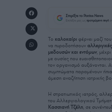
Στηρίξτε το Pontos News
Επιλέξτε μας ως
προτιμώμενη πηγή
στ
Το
καλοκαίρι
φέρνει μαζί το
να πυροδοτήσουν
αλλεργικές
μεδουσών και εντόμων
, μέχρι
με ουσίες που ευαισθητοποιού
τον οργανισμό αυξάνονται. Αν
συμπτώματα παραμένουν ήπια,
άμεση αναζήτηση ιατρικής βο
Η στρατιωτικός ιατρός, αλλερ
του Αλλεργιολογικού Τμήμα
Κασσιανή Τζέλη
, σε συνέντε