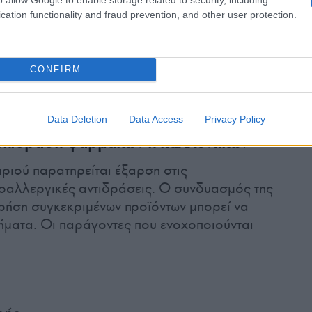
cation functionality and fraud prevention, and other user protection.
νίδωση, κατά την οποία τα εξανθήματα κάνουν
κά στα σημεία του σώματος που εκτίθενται
τι επηρεάζει σημαντικά την ποιότητα ζωής του
CONFIRM
ελεσματικά με την κατάλληλη θεραπευτική
Data Deletion
Data Access
Privacy Policy
 επίδραση φαρμάκων ή καλλυντικών
ιριού παρατηρείται έξαρση στις
τοαλλεργικές αντιδράσεις. Ο συνδυασμός της
χρήση συγκεκριμένων προϊόντων μπορεί να
ήματα. Οι παράγοντες που ενοχοποιούνται