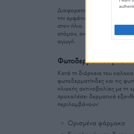
authenti
Διαφορετική είναι η ηλιακή κ
την εμφάνισή τους αποκλειστι
στον ήλιο. Παρά το γεγονός ό
ατόμου, αντιμετωπίζεται αποτ
αγωγή.
Φωτοδερματίτιδες και η
Κατά τη διάρκεια του καλοκα
φωτοδερματίτιδες και τις φω
ηλιακής ακτινοβολίας με τη 
προκαλέσει δερματικά εξανθ
περιλαμβάνουν:
Ορισμένα φάρμακα