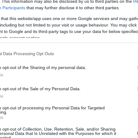
. This information may also be disclosed by us to third parties on the
IA
εση των πλοκαμιών χωρίς γυμνά χέρια, ενώ
Participants
that may further disclose it to other third parties.
φαρμόζεται τοπική αγωγή. Ωστόσο, εάν
μπτώματα, όπως γενικευμένο εξάνθημα,
 that this website/app uses one or more Google services and may gath
including but not limited to your visit or usage behaviour. You may click 
άμεση ιατρική βοήθεια καθώς ενδέχεται να
 to Google and its third-party tags to use your data for below specifi
ική αντίδραση.
ogle consent section.
α σημάδια της επικίνδυνης αναφυλαξίας
l Data Processing Opt Outs
ους, το τσίμπημα από μέλισσα ή σφήκα
o opt-out of the Sharing of my personal data.
τητα και οίδημα, το οποίο μπορεί να είναι
In
σταση γίνεται επικίνδυνη και μετατρέπεται σε
o opt-out of the Sale of my Personal Data.
 τα εξής:
In
to opt-out of processing my Personal Data for Targeted
ηρο το σώμα
ing.
In
o opt-out of Collection, Use, Retention, Sale, and/or Sharing
ersonal Data that Is Unrelated with the Purposes for which it
lected.