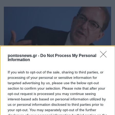
pontosnews.gr -
Do Not Process My Personal
ΚΟΣΜΟΣ
Information
Γερμανία: Νέα διάσταση στις απειλές βλέπει το
If you wish to opt-out of the sale, sharing to third parties, or
Βερολίνο μετά τον εντοπισμό drone με εκρηκτικά
processing of your personal or sensitive information for
στη Λειψία
targeted advertising by us, please use the below opt-out
section to confirm your selection. Please note that after your
6/08/2026 - 11:56πμ
opt-out request is processed you may continue seeing
interest-based ads based on personal information utilized by
us or personal information disclosed to third parties prior to
your opt-out. You may separately opt-out of the further