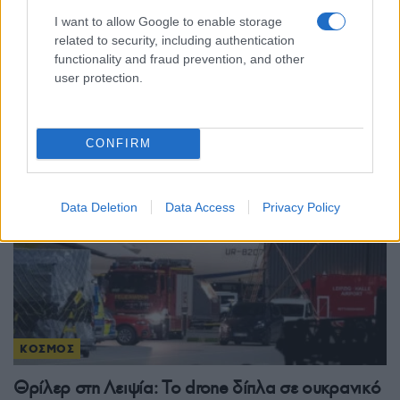
ΚΟΣΜΟΣ
I want to allow Google to enable storage
Τουρκία: Νομοθετική πρωτοβουλία για ειρήνευση
related to security, including authentication
functionality and fraud prevention, and other
με το PKK, αμνηστία στους πρώην μαχητές και
user protection.
αναστολή ποινών
5/08/2026 - 4:30μμ
CONFIRM
Data Deletion
Data Access
Privacy Policy
ΚΟΣΜΟΣ
Θρίλερ στη Λειψία: Το drone δίπλα σε ουκρανικό