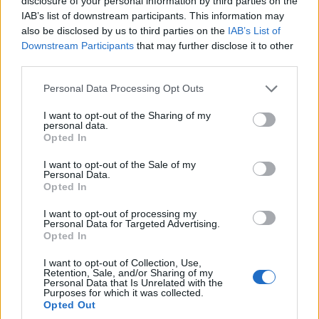
disclosure of your personal information by third parties on the
IAB’s list of downstream participants. This information may
also be disclosed by us to third parties on the
IAB’s List of
Downstream Participants
that may further disclose it to other
third parties.
Please note that this website/app uses one or more Google
Personal Data Processing Opt Outs
services and may gather and store information including but
ΚΟΣΜΟΣ
not limited to your visit or usage behaviour. You may click to
I want to opt-out of the Sharing of my
personal data.
grant or deny consent to Google and its third-party tags to
Opted In
Πολιτικές αναταράξεις στο Ιράν και διπλωματικός
use your data for below specified purposes in below Google
πυρετός για τα Στενά του Ορμούζ
consent section.
I want to opt-out of the Sale of my
Personal Data.
6/08/2026 - 11:07πμ
Opted In
I want to opt-out of processing my
Personal Data for Targeted Advertising.
Opted In
I want to opt-out of Collection, Use,
Retention, Sale, and/or Sharing of my
Personal Data that Is Unrelated with the
Purposes for which it was collected.
Opted Out