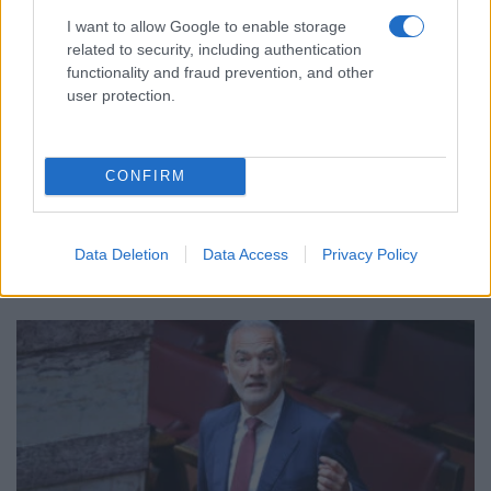
I want to allow Google to enable storage
related to security, including authentication
functionality and fraud prevention, and other
user protection.
ΠΟΛΙΤΙΚΗ
CONFIRM
Άρθηκε η ασυλία της Ζωής Κωνσταντοπούλου –
«Δεν θα με απενεργοποιήσουν»
22/07/2026 - 6:20μμ
Data Deletion
Data Access
Privacy Policy