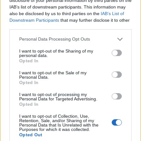
disclosure of your personal information by third parties on the
IAB’s list of downstream participants. This information may
also be disclosed by us to third parties on the
IAB’s List of
Downstream Participants
that may further disclose it to other
third parties.
Please note that this website/app uses one or more Google
Personal Data Processing Opt Outs
services and may gather and store information including but
not limited to your visit or usage behaviour. You may click to
I want to opt-out of the Sharing of my
personal data.
grant or deny consent to Google and its third-party tags to
Opted In
use your data for below specified purposes in below Google
ΠΟΛΙΤΙΚΗ
consent section.
I want to opt-out of the Sale of my
Personal Data.
52η επέτειος Αποκατάστασης της Δημοκρατίας:
Opted In
Τα πολιτικά «πηγαδάκια» στο Προεδρικό Μέγαρο
I want to opt-out of processing my
Personal Data for Targeted Advertising.
και οι εκλογές
Opted In
24/07/2026 - 11:59μμ
I want to opt-out of Collection, Use,
Retention, Sale, and/or Sharing of my
Personal Data that Is Unrelated with the
Purposes for which it was collected.
Opted Out