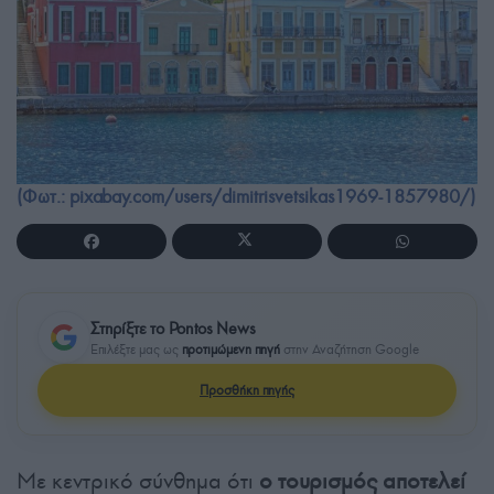
(Φωτ.: pixabay.com/users/dimitrisvetsikas1969-1857980/)
Στηρίξτε το Pontos News
Επιλέξτε μας ως
προτιμώμενη πηγή
στην Αναζήτηση Google
Προσθήκη πηγής
Με κεντρικό σύνθημα ότι
ο τουρισμός αποτελεί