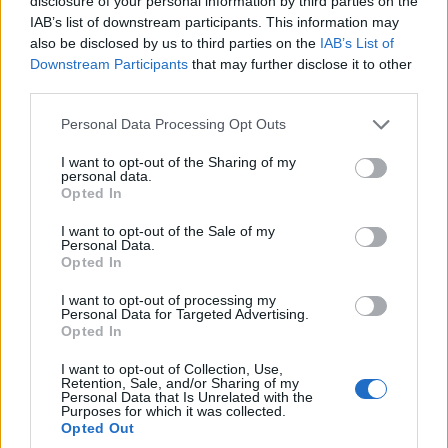
σχολείο του ο 14χρονος
disclosure of your personal information by third parties on the
IAB’s list of downstream participants. This information may
7/08/2026 - 3:26μμ
also be disclosed by us to third parties on the
IAB’s List of
Downstream Participants
that may further disclose it to other
third parties.
Please note that this website/app uses one or more Google
Personal Data Processing Opt Outs
services and may gather and store information including but
not limited to your visit or usage behaviour. You may click to
I want to opt-out of the Sharing of my
personal data.
grant or deny consent to Google and its third-party tags to
Opted In
use your data for below specified purposes in below Google
consent section.
I want to opt-out of the Sale of my
Personal Data.
Opted In
ΚΟΣΜΟΣ
I want to opt-out of processing my
Personal Data for Targeted Advertising.
Ταϊλάνδη: Νεκροί και τραυματίες από
Opted In
πυροβολισμούς σε λύκειο
I want to opt-out of Collection, Use,
Retention, Sale, and/or Sharing of my
7/08/2026 - 9:32πμ
Personal Data that Is Unrelated with the
Purposes for which it was collected.
Opted Out