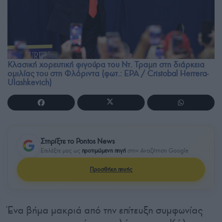
Κλασική χορευτική φιγούρα του Ντ. Τραμπ στη διάρκεια
ομιλίας του στη Φλόριντα (φωτ.: EPA / Cristobal Herrera-
Ulashkevich)
Στηρίξτε το Pontos News
Επιλέξτε μας ως
προτιμώμενη πηγή
στην Αναζήτηση Google
Προσθήκη πηγής
Ένα βήμα μακριά από την επίτευξη συμφωνίας