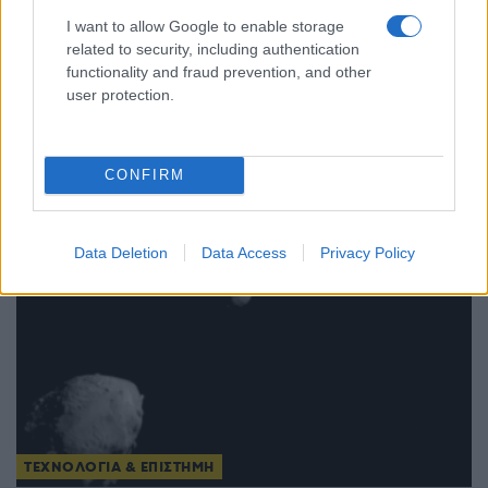
I want to allow Google to enable storage
ΤΕΧΝΟΛΟΓΙΑ & ΕΠΙΣΤΗΜΗ
related to security, including authentication
functionality and fraud prevention, and other
Ελληνίδα επιστήμονας κέρδισε το Βραβείο
user protection.
Ευρωπαίου Εφευρέτη 2026 – Η καινοτομία της
άλλαξε τα ροφήματα βρώμης
CONFIRM
3/07/2026 - 10:11πμ
Data Deletion
Data Access
Privacy Policy
ΤΕΧΝΟΛΟΓΙΑ & ΕΠΙΣΤΗΜΗ