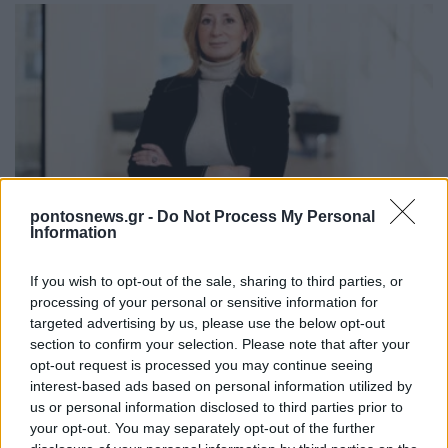
ΤΕΧΝΟΛΟΓΙΑ & ΕΠΙΣΤΗΜΗ
pontosnews.gr -
Do Not Process My Personal
Information
Κατερίνα Χαρβάτη: Σπουδαία διάκριση για την
Ελληνίδα παλαιοανθρωπολόγο – Θα τιμηθεί με
If you wish to opt-out of the sale, sharing to third parties, or
το «Albert Einstein World Award for Science»
processing of your personal or sensitive information for
targeted advertising by us, please use the below opt-out
2026
section to confirm your selection. Please note that after your
27/07/2026 - 6:31μμ
opt-out request is processed you may continue seeing
interest-based ads based on personal information utilized by
us or personal information disclosed to third parties prior to
your opt-out. You may separately opt-out of the further