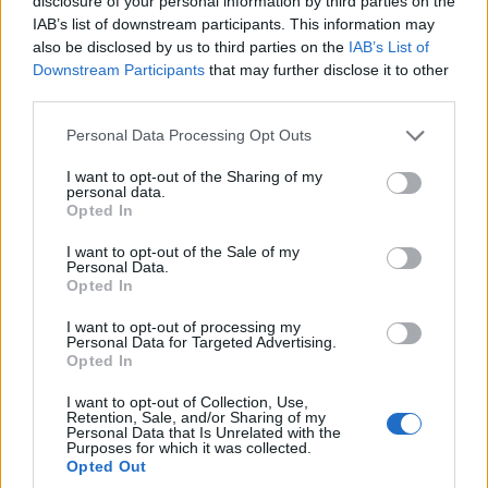
disclosure of your personal information by third parties on the
IAB’s list of downstream participants. This information may
also be disclosed by us to third parties on the
IAB’s List of
Downstream Participants
that may further disclose it to other
third parties.
Please note that this website/app uses one or more Google
Personal Data Processing Opt Outs
services and may gather and store information including but
not limited to your visit or usage behaviour. You may click to
I want to opt-out of the Sharing of my
ΤΕΧΝΟΛΟΓΙΑ & ΕΠΙΣΤΗΜΗ
personal data.
grant or deny consent to Google and its third-party tags to
Opted In
Προβλήματα στο Facebook: «Έπεσε» η σύνδεση
use your data for below specified purposes in below Google
consent section.
I want to opt-out of the Sale of my
μέσω υπολογιστών – Κανονικά λειτουργεί η
Personal Data.
Opted In
εφαρμογή στα κινητά
19/07/2026 - 12:00μμ
I want to opt-out of processing my
Personal Data for Targeted Advertising.
Opted In
I want to opt-out of Collection, Use,
Retention, Sale, and/or Sharing of my
Personal Data that Is Unrelated with the
Purposes for which it was collected.
Opted Out