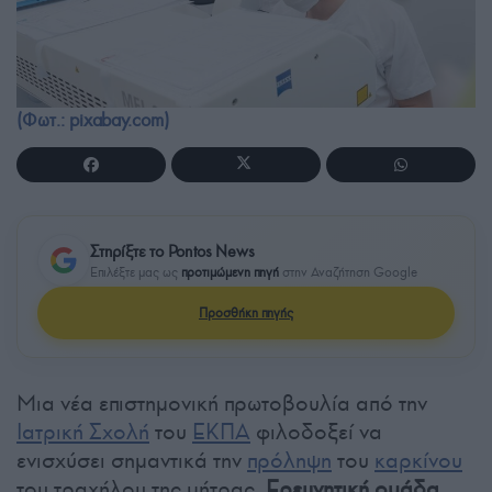
(Φωτ.: pixabay.com)
Στηρίξτε το Pontos News
Επιλέξτε μας ως
προτιμώμενη πηγή
στην Αναζήτηση Google
Προσθήκη πηγής
Μια νέα επιστημονική πρωτοβουλία από την
Ιατρική Σχολή
του
ΕΚΠΑ
φιλοδοξεί να
ενισχύσει σημαντικά την
πρόληψη
του
καρκίνου
του τραχήλου της μήτρας.
Ερευνητική ομάδα