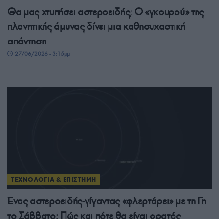
Θα μας χτυπήσει αστεροειδής; Ο «γκουρού» της
πλανητικής άμυνας δίνει μια καθησυχαστική
απάντηση
27/06/2026 - 3:15μμ
ΤΕΧΝΟΛΟΓΙΑ & ΕΠΙΣΤΗΜΗ
Ένας αστεροειδής-γίγαντας «φλερτάρει» με τη Γη
το Σάββατο: Πώς και πότε θα είναι ορατός