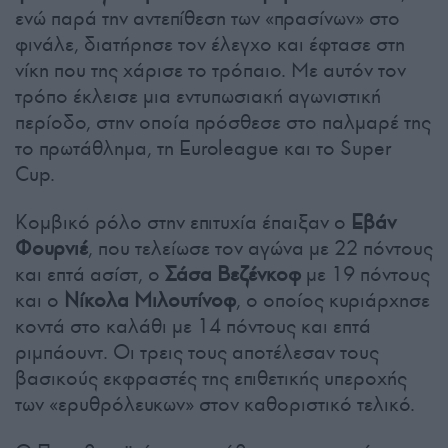
ενώ παρά την αντεπίθεση των «πρασίνων» στο
φινάλε, διατήρησε τον έλεγχο και έφτασε στη
νίκη που της χάρισε το τρόπαιο. Με αυτόν τον
τρόπο έκλεισε μια εντυπωσιακή αγωνιστική
περίοδο, στην οποία πρόσθεσε στο παλμαρέ της
το πρωτάθλημα, τη Euroleague και το Super
Cup.
Κομβικό ρόλο στην επιτυχία έπαιξαν ο
Εβάν
Φουρνιέ
, που τελείωσε τον αγώνα με 22 πόντους
και επτά ασίστ, ο
Σάσα Βεζένκοφ
με 19 πόντους
και ο
Νίκολα Μιλουτίνοφ
, ο οποίος κυριάρχησε
κοντά στο καλάθι με 14 πόντους και επτά
ριμπάουντ. Οι τρεις τους αποτέλεσαν τους
βασικούς εκφραστές της επιθετικής υπεροχής
των «ερυθρόλευκων» στον καθοριστικό τελικό.