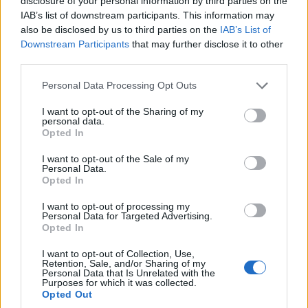
disclosure of your personal information by third parties on the
IAB’s list of downstream participants. This information may
also be disclosed by us to third parties on the
IAB’s List of
Downstream Participants
that may further disclose it to other
third parties.
Please note that this website/app uses one or more Google
Personal Data Processing Opt Outs
services and may gather and store information including but
not limited to your visit or usage behaviour. You may click to
I want to opt-out of the Sharing of my
personal data.
grant or deny consent to Google and its third-party tags to
Opted In
use your data for below specified purposes in below Google
consent section.
I want to opt-out of the Sale of my
Personal Data.
ΑΘΛΗΤΙΣΜΟΣ
Opted In
Ευρωπαϊκό πρωτάθλημα κωπηλασίας: Χάλκινο
I want to opt-out of processing my
Personal Data for Targeted Advertising.
μετάλλιο ο Ντούσκος
Opted In
2/08/2026 - 4:08μμ
I want to opt-out of Collection, Use,
Retention, Sale, and/or Sharing of my
Personal Data that Is Unrelated with the
Purposes for which it was collected.
Opted Out