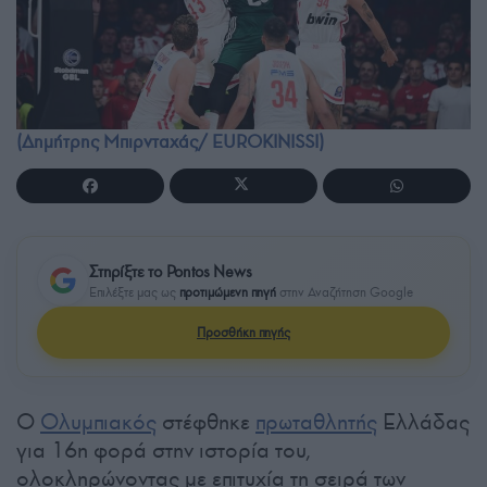
(Δημήτρης Μπιρνταχάς/ EUROKINISSI)
Στηρίξτε το Pontos News
Επιλέξτε μας ως
προτιμώμενη πηγή
στην Αναζήτηση Google
Προσθήκη πηγής
Ο
Ολυμπιακός
στέφθηκε
πρωταθλητής
Ελλάδας
για 16η φορά στην ιστορία του,
ολοκληρώνοντας με επιτυχία τη σειρά των