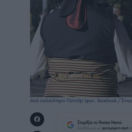
Από παλαιότερο Πανοΰρ (φωτ.: facebook / Ένω
Στηρίξτε το Pontos News
Επιλέξτε μας ως
προτιμώμενη πηγή
στ