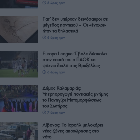
6 ώρες πριν
Γιατί δεν υπήρχαν δεινόσαυροι σε
μέγεθος ποντικιού – Οι «ένοχοι»
ήταν τα θηλαστικά
6 ώρες πριν
Europa League: Έβαλε δύσκολα
στον εαυτό του ο ΠΑΟΚ και
ψάχνει διπλό στις Βρυξέλλες
6 ώρες πριν
Δήμος Καλαμαριάς:
Υπερπαραγωγή ποντιακής μνήμης
το Πανηγύρι Μεταμορφώσεως
του Σωτήρος
7 ώρες πριν
Λίβανος: Το Ισραήλ μπλοκάρει
νέες ζώνες αποχώρησης στο
νότο