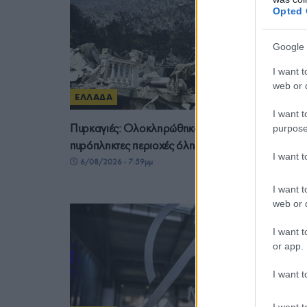
Opted 
Google 
I want t
web or d
ΕΛΛΑΔΑ
I want t
Πυρκαγιές: Ολοκληρώθηκαν 325 αυτοψίες της στι
purpose
πυρόπληκτες περιοχές όλης της χώρας
I want 
6/08/2026 - 7:59μμ
I want t
web or d
I want t
or app.
I want t
I want t