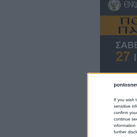
pontosne
If you wish 
sensitive in
confirm you
continue se
information 
further disc