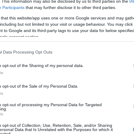
. This information may also be disclosed by us to third parties on the
IA
Participants
that may further disclose it to other third parties.
 that this website/app uses one or more Google services and may gath
including but not limited to your visit or usage behaviour. You may click 
 to Google and its third-party tags to use your data for below specifi
ogle consent section.
l Data Processing Opt Outs
Tweet
Send
o opt-out of the Sharing of my personal data.
In
ε μας στο
Google News
o opt-out of the Sale of my Personal Data.
In
to opt-out of processing my Personal Data for Targeted
ing.
In
o opt-out of Collection, Use, Retention, Sale, and/or Sharing
ersonal Data that Is Unrelated with the Purposes for which it
lected.