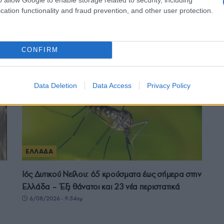
ΕΛΛΑΔΑ
cation functionality and fraud prevention, and other user protection.
Καστοριά: Έκτακτα μέτρα μετά τον εντοπισμό
ευλογιάς των προβάτων στον Γέρμα
CONFIRM
6/08/2026 - 3:33μμ
Data Deletion
Data Access
Privacy Policy
ΕΛΛΑΔΑ
Ιός Δυτικού Νείλου: 65 κρούσματα έως σήμερα στην
Ελλάδα – Έξι θάνατοι και 23 νέα περιστατικά
6/08/2026 - 9:54πμ