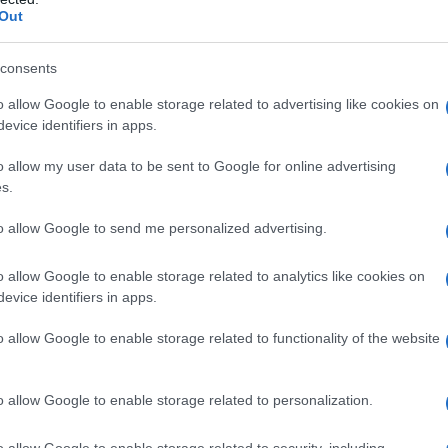
Out
consents
o allow Google to enable storage related to advertising like cookies on
evice identifiers in apps.
ΕΛΛΑΔΑ
o allow my user data to be sent to Google for online advertising
ς
Άνω Λιόσια: Διαλευκάνθηκε η υπόθεση του
s.
72χρονου που βρέθηκε νεκρός σε αυτοκίνητο – Δύο
to allow Google to send me personalized advertising.
συλλήψεις
6/08/2026 - 7:30μμ
o allow Google to enable storage related to analytics like cookies on
evice identifiers in apps.
o allow Google to enable storage related to functionality of the website
o allow Google to enable storage related to personalization.
o allow Google to enable storage related to security, including