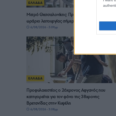
ΕΛΛΑΔΑ
authenti
Μετρό Θεσσαλονίκης: Προσωρινές αλλαγές στο
ωράριο λειτουργίας σήμερα και αύριο
6/08/2026 - 5:09μμ
ΕΛΛΑΔΑ
Προφυλακιστέος ο 26χρονος Αφγανός που
κατηγορείται για τον φόνο της 38χρονης
Βρετανίδας στην Κυψέλη
6/08/2026 - 3:08μμ