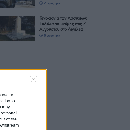
7 ώρες πριν
Γενοκτονία των Ασσυρίων:
Εκδήλωση μνήμης στις 7
Αυγούστου στο Αιγάλεω
8 ώρες πριν
sonal or
ection to
ou may
 personal
out of the
 downstream