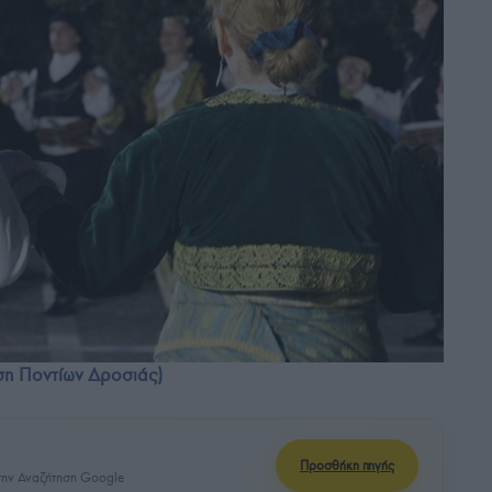
ση Ποντίων Δροσιάς)
Προσθήκη πηγής
ην Αναζήτηση Google