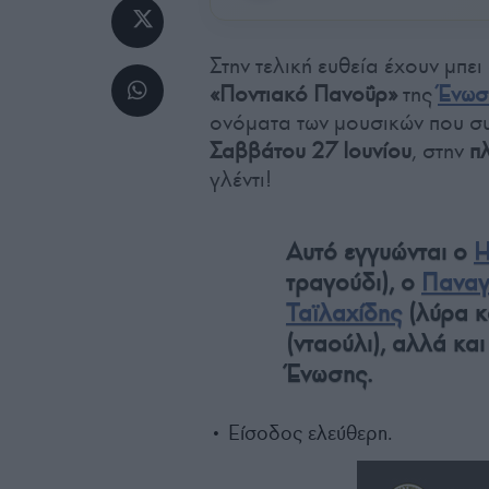
Στην τελική ευθεία έχουν μπε
«Ποντιακό Πανοΰρ»
της
Ένωσ
ονόματα των μουσικών που συ
Σαββάτου 27 Ιουνίου
, στην
π
γλέντι!
Αυτό εγγυώνται ο
Η
τραγούδι), ο
Παναγ
Ταϊλαχίδης
(λύρα κ
(νταούλι), αλλά κα
Ένωσης.
• Είσοδος ελεύθερη.