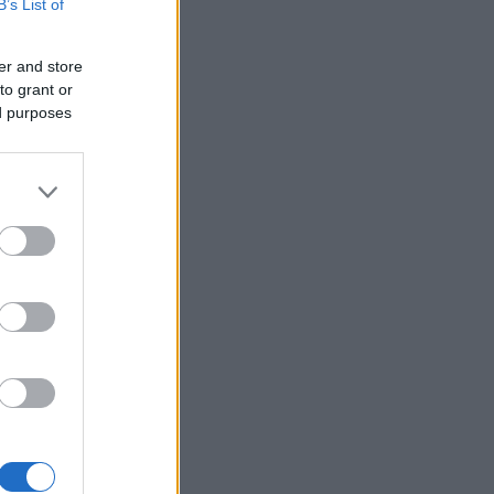
B’s List of
er and store
to grant or
ed purposes