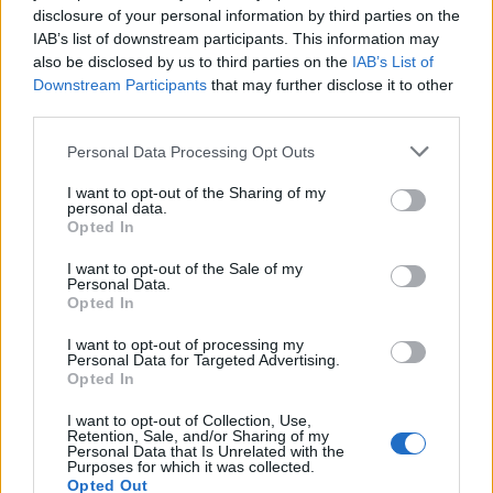
disclosure of your personal information by third parties on the
ΕΛΛΑΔΑ
IAB’s list of downstream participants. This information may
also be disclosed by us to third parties on the
IAB’s List of
Μήλος: «Πάρκαραν» ελικόπτερο στο Σαρακήνικο
Downstream Participants
that may further disclose it to other
third parties.
για μια βουτιά!
Please note that this website/app uses one or more Google
9/08/2026 - 2:48μμ
Personal Data Processing Opt Outs
services and may gather and store information including but
not limited to your visit or usage behaviour. You may click to
I want to opt-out of the Sharing of my
personal data.
grant or deny consent to Google and its third-party tags to
Opted In
use your data for below specified purposes in below Google
consent section.
I want to opt-out of the Sale of my
Personal Data.
Opted In
I want to opt-out of processing my
Personal Data for Targeted Advertising.
Opted In
I want to opt-out of Collection, Use,
ΕΛΛΑΔΑ
Retention, Sale, and/or Sharing of my
Personal Data that Is Unrelated with the
Purposes for which it was collected.
Πολλαπλό βιβλίο: Τι αλλάζει για μαθητές και
Opted Out