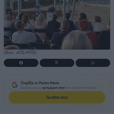
(Φωτ.: ΑΠΕ-ΜΠΕ)
Στηρίξτε το Pontos News
Επιλέξτε μας ως
προτιμώμενη πηγή
στην Αναζήτηση Google
Προσθήκη πηγής