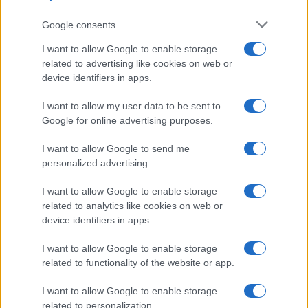
εκπαιδευτικούς – Πότε έρχονται τα νέα σχολικά
Google consents
βιβλία
I want to allow Google to enable storage
9/08/2026 - 1:19μμ
related to advertising like cookies on web or
device identifiers in apps.
I want to allow my user data to be sent to
Google for online advertising purposes.
I want to allow Google to send me
personalized advertising.
I want to allow Google to enable storage
related to analytics like cookies on web or
device identifiers in apps.
ΕΛΛΑΔΑ
I want to allow Google to enable storage
Πινακίδες κυκλοφορίας με ψηφιακή αίτηση: Τι
related to functionality of the website or app.
αλλάζει και ποια θα είναι η διαδικασία
I want to allow Google to enable storage
9/08/2026 - 12:10μμ
related to personalization.