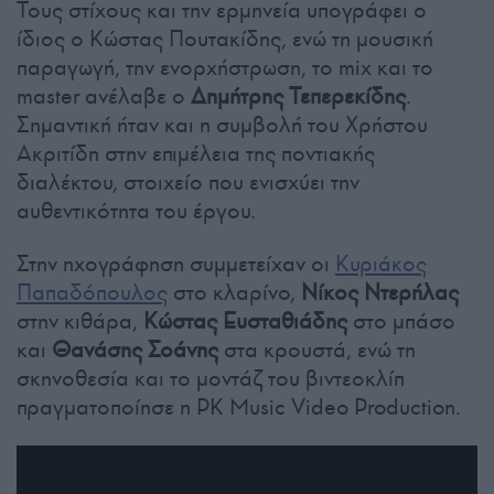
Τους στίχους και την ερμηνεία υπογράφει ο
ίδιος ο Κώστας Πουτακίδης, ενώ τη μουσική
παραγωγή, την ενορχήστρωση, το mix και το
master ανέλαβε ο
Δημήτρης Τεπερεκίδης
.
Σημαντική ήταν και η συμβολή του Χρήστου
Ακριτίδη στην επιμέλεια της ποντιακής
διαλέκτου, στοιχείο που ενισχύει την
αυθεντικότητα του έργου.
Στην ηχογράφηση συμμετείχαν οι
Κυριάκος
Παπαδόπουλος
στο κλαρίνο,
Νίκος Ντερήλας
στην κιθάρα,
Κώστας Ευσταθιάδης
στο μπάσο
και
Θανάσης Σοάνης
στα κρουστά, ενώ τη
σκηνοθεσία και το μοντάζ του βιντεοκλίπ
πραγματοποίησε η PK Music Video Production.