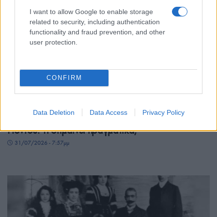
I want to allow Google to enable storage
related to security, including authentication
functionality and fraud prevention, and other
user protection.
CONFIRM
ΓΕΝΟΚΤΟΝΙΑ
Data Deletion
Data Access
Privacy Policy
Αναγνώριση της Γενοκτονίας των Ελλήνων του
Πόντου: Τι σημαίνει πραγματικά;
31/07/2026 - 7:57μμ