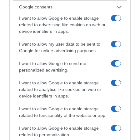
ταλαιπωρίας για τον Γιάννη-Βασίλη Γιαϊλαλί
Google consents
1/08/2026 - 2:36μμ
I want to allow Google to enable storage
related to advertising like cookies on web or
device identifiers in apps.
I want to allow my user data to be sent to
Google for online advertising purposes.
I want to allow Google to send me
personalized advertising.
I want to allow Google to enable storage
related to analytics like cookies on web or
ΠΟΝΤΟΣ
device identifiers in apps.
Αύγουστος ή Αλωνάρτ’ς: Για γάμους και για
I want to allow Google to enable storage
στύπα – Ο αγαπημένος μήνας των Ποντίων
related to functionality of the website or app.
1/08/2026 - 9:03πμ
I want to allow Google to enable storage
related to personalization.