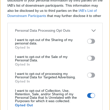
disclosure of your personal information by third parties on the
IAB’s list of downstream participants. This information may
Κίζαρι Ροδόπης: Οι Κιζαριώτες αντάμωσαν ξανά
also be disclosed by us to third parties on the
IAB’s List of
στο χωριό των 52 οικογενειών του Πόντου
Downstream Participants
that may further disclose it to other
third parties.
2/08/2026 - 6:32μμ
Please note that this website/app uses one or more Google
Personal Data Processing Opt Outs
services and may gather and store information including but
not limited to your visit or usage behaviour. You may click to
I want to opt-out of the Sharing of my
personal data.
grant or deny consent to Google and its third-party tags to
Opted In
use your data for below specified purposes in below Google
consent section.
I want to opt-out of the Sale of my
Personal Data.
Opted In
I want to opt-out of processing my
Personal Data for Targeted Advertising.
Opted In
ΠΟΝΤΟΣ
I want to opt-out of Collection, Use,
Retention, Sale, and/or Sharing of my
ΠΟΕ: Η διαδικασία της 3ης Αυγούστου ας
Personal Data that Is Unrelated with the
Purposes for which it was collected.
αποτελέσει την αρχή του τέλους της πολυετούς
Opted Out