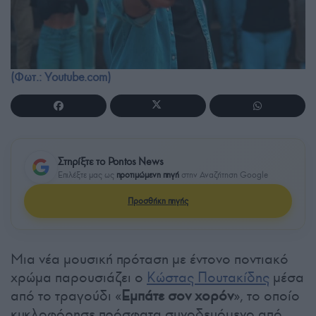
(Φωτ.: Youtube.com)
Στηρίξτε το Pontos News
Επιλέξτε μας ως
προτιμώμενη πηγή
στην Αναζήτηση Google
Προσθήκη πηγής
Μια νέα μουσική πρόταση με έντονο ποντιακό
χρώμα παρουσιάζει ο
Κώστας Πουτακίδης
μέσα
από το τραγούδι «
Εμπάτε σον χορόν
», το οποίο
κυκλοφόρησε πρόσφατα συνοδευόμενο από