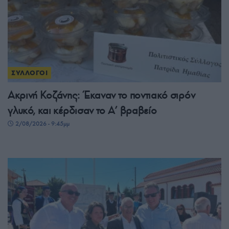
ΣΥΛΛΟΓΟΙ
Ακρινή Κοζάνης: Έκαναν το ποντιακό σιρόν
γλυκό, και κέρδισαν το A’ βραβείο
2/08/2026 - 9:45μμ