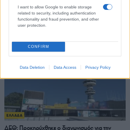
I want to allow Google to enable storage
ΕΛΛΑΔΑ
related to security, including authentication
functionality and fraud prevention, and other
Φωτιά σε κατάστημα στον Άλιμο – Εκκενώθηκε
user protection.
προληπτικά πολυκατοικία
7/08/2026 - 11:33μμ
CONFIRM
Data Deletion
Data Access
Privacy Policy
ΕΛΛΑΔΑ
ΔΕΘ: Προκηρύχθηκε ο διαγωνισμός για την