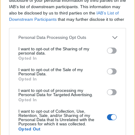
disclosure of your personal information by third parties on the
IAB’s list of downstream participants. This information may
also be disclosed by us to third parties on the
IAB’s List of
Downstream Participants
that may further disclose it to other
third parties.
Please note that this website/app uses one or more Google
Personal Data Processing Opt Outs
services and may gather and store information including but
not limited to your visit or usage behaviour. You may click to
I want to opt-out of the Sharing of my
personal data.
grant or deny consent to Google and its third-party tags to
Opted In
use your data for below specified purposes in below Google
ΕΛΛΑΔΑ
consent section.
I want to opt-out of the Sale of my
Personal Data.
Δυτική Αττική: Σε εξέλιξη οι αυτοψίες και οι
Opted In
αποζημιώσεις μετά την καταστροφική φωτιά
I want to opt-out of processing my
Personal Data for Targeted Advertising.
8/08/2026 - 8:57πμ
Opted In
I want to opt-out of Collection, Use,
Retention, Sale, and/or Sharing of my
Personal Data that Is Unrelated with the
Purposes for which it was collected.
Opted Out