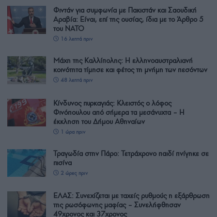
Φιντάν για συμφωνία με Πακιστάν και Σαουδική
Αραβία: Είναι, επί της ουσίας, ίδια με το Άρθρο 5
του ΝΑΤΟ
16 λεπτά πριν
Μάχη της Καλλίπολης: Η ελληνοαυστραλιανή
κοινότητα τίμησε και φέτος τη μνήμη των πεσόντων
48 λεπτά πριν
Κίνδυνος πυρκαγιάς: Κλειστός ο λόφος
Φινόπουλου από σήμερα τα μεσάνυχτα – Η
έκκληση του Δήμου Αθηναίων
1 ώρα πριν
Τραγωδία στην Πάρο: Τετράχρονο παιδί πνίγηκε σε
πισίνα
2 ώρες πριν
ΕΛΑΣ: Συνεχίζεται με ταχείς ρυθμούς η εξάρθρωση
της ρωσόφωνης μαφίας – Συνελήφθησαν
49χρονος και 37χρονος