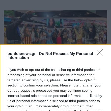
pontosnews.gr -
Do Not Process My Personal
Information
ΣΥΛΛΟΓΟΙ
Ποντιακοί χοροί στο αεροδρόμιο της Ρόδου: Η
If you wish to opt-out of the sale, sharing to third parties, or
παράδοσή μας «πέταξε» σε όλο τον κόσμο
processing of your personal or sensitive information for
targeted advertising by us, please use the below opt-out
6/08/2026 - 2:32μμ
section to confirm your selection. Please note that after your
opt-out request is processed you may continue seeing
interest-based ads based on personal information utilized by
us or personal information disclosed to third parties prior to
your opt-out. You may separately opt-out of the further