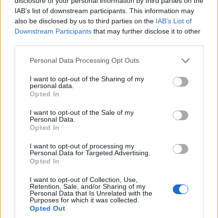
disclosure of your personal information by third parties on the
IAB’s list of downstream participants. This information may
also be disclosed by us to third parties on the
IAB’s List of
Downstream Participants
that may further disclose it to other
third parties.
Please note that this website/app uses one or more Google
Personal Data Processing Opt Outs
services and may gather and store information including but
ΠΑΡΑΔΟΣΗ
not limited to your visit or usage behaviour. You may click to
I want to opt-out of the Sharing of my
personal data.
Πόντιοι πρόσφυγες στην Πρασινάδα Δράμας – Η
grant or deny consent to Google and its third-party tags to
Opted In
use your data for below specified purposes in below Google
ιστορική μονή Μεταμορφώσεως του Σωτήρος
consent section.
I want to opt-out of the Sale of my
6/08/2026 - 1:41μμ
Personal Data.
Opted In
I want to opt-out of processing my
Personal Data for Targeted Advertising.
Opted In
I want to opt-out of Collection, Use,
Retention, Sale, and/or Sharing of my
Personal Data that Is Unrelated with the
Purposes for which it was collected.
Opted Out