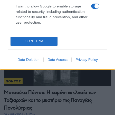
Ποντιακή γαστρονομία: Ποιος θα κρατήσει
I want to allow Google to enable storage
ζωντανές τις συνταγές όταν φύγουν οι γιαγιάδες;
related to security, including authentication
5/08/2026 - 11:21πμ
functionality and fraud prevention, and other
user protection.
CONFIRM
Data Deletion
Data Access
Privacy Policy
ΠΟΝΤΟΣ
Ματσούκα Πόντου: Η χαμένη εκκλησία των
Ταξιαρχών και το μυστήριο της Παναγίας
Πονολύτριας
4/08/2026 - 8:17μμ