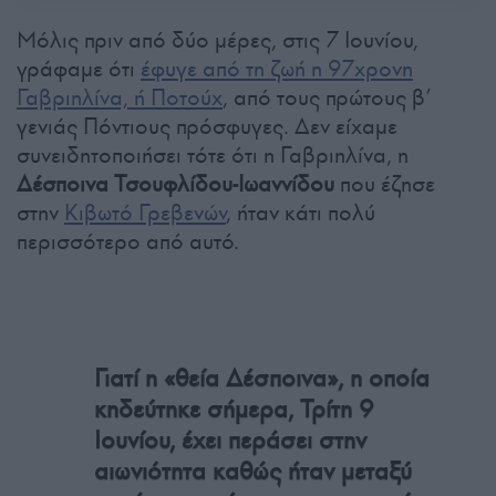
Μόλις πριν από δύο μέρες, στις 7 Ιουνίου,
γράφαμε ότι
έφυγε από τη ζωή η 97χρονη
Γαβριηλίνα, ή Ποτούχ
, από τους πρώτους β’
γενιάς Πόντιους πρόσφυγες. Δεν είχαμε
συνειδητοποιήσει τότε ότι η Γαβριηλίνα, η
Δέσποινα Τσουφλίδου-Ιωαννίδου
που έζησε
στην
Κιβωτό Γρεβενών
, ήταν κάτι πολύ
περισσότερο από αυτό.
Γιατί η «θεία Δέσποινα», η οποία
κηδεύτηκε σήμερα, Τρίτη 9
Ιουνίου, έχει περάσει στην
αιωνιότητα καθώς ήταν μεταξύ