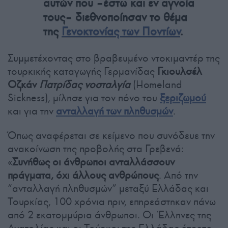
αυτών που –έστω και εν αγνοία
τους– διεθνοποίησαν το θέμα
της
Γενοκτονίας των Ποντίων
.
Συμμετέχοντας στο βραβευμένο ντοκιμαντέρ της
τουρκικής καταγωγής Γερμανίδας
Γκιουλσέλ
Οζκάν
Πατρίδας νοσταλγία
(Homeland
Sickness), μίλησε για τον πόνο του
ξεριζωμού
και για την
ανταλλαγή των πληθυσμών
.
Όπως αναφέρεται σε κείμενο που συνόδευε την
ανακοίνωση της προβολής στα Γρεβενά:
«
Συνήθως οι άνθρωποι ανταλλάσσουν
πράγματα, όχι άλλους ανθρώπους
. Από την
“ανταλλαγή πληθυσμών” μεταξύ Ελλάδας και
Τουρκίας, 100 χρόνια πριν, επηρεάστηκαν πάνω
από 2 εκατομμύρια άνθρωποι. Οι Έλληνες της
Ανατολίας και οι Τούρκοι της Ελλάδας έπρεπε