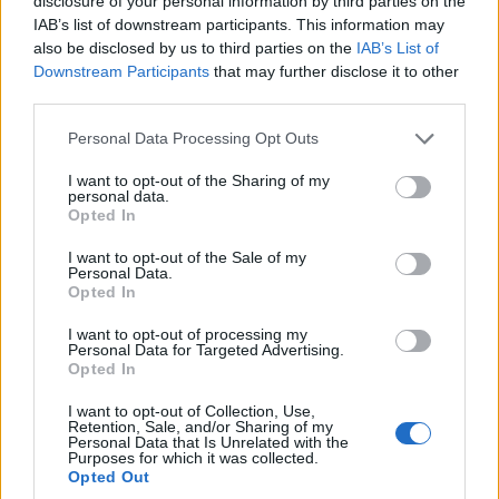
disclosure of your personal information by third parties on the
IAB’s list of downstream participants. This information may
also be disclosed by us to third parties on the
IAB’s List of
Downstream Participants
that may further disclose it to other
third parties.
Please note that this website/app uses one or more Google
Personal Data Processing Opt Outs
services and may gather and store information including but
not limited to your visit or usage behaviour. You may click to
I want to opt-out of the Sharing of my
personal data.
grant or deny consent to Google and its third-party tags to
Opted In
ΟΜΟΓΕΝΕΙΑ
use your data for below specified purposes in below Google
consent section.
I want to opt-out of the Sale of my
Μιχαήλ Μπαγλαρίδης – Ο Πόντιος ζωγράφος
Personal Data.
του παλίμψηστου
Opted In
1/08/2026 - 9:16μμ
I want to opt-out of processing my
Personal Data for Targeted Advertising.
Opted In
I want to opt-out of Collection, Use,
Retention, Sale, and/or Sharing of my
Personal Data that Is Unrelated with the
Purposes for which it was collected.
Opted Out