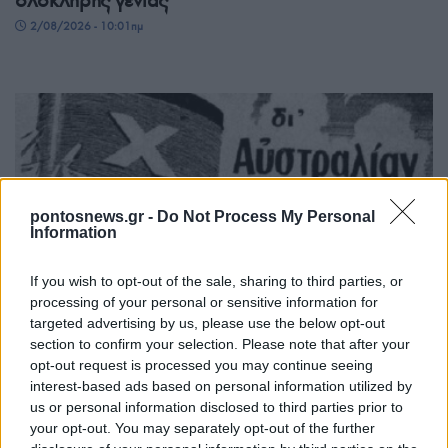
2/08/2026 - 10:01πμ
pontosnews.gr -
Do Not Process My Personal
Information
If you wish to opt-out of the sale, sharing to third parties, or
ΟΜΟΓΕΝΕΙΑ
processing of your personal or sensitive information for
Όταν τα αρχεία κρατούν ζωντανή τη μνήμη της
targeted advertising by us, please use the below opt-out
section to confirm your selection. Please note that after your
ελληνικής διασποράς στη Μελβούρνη
opt-out request is processed you may continue seeing
1/08/2026 - 11:08μμ
interest-based ads based on personal information utilized by
us or personal information disclosed to third parties prior to
your opt-out. You may separately opt-out of the further