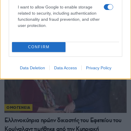
ΟΜΟΓΕΝΕΙΑ
I want to allow Google to enable storage
related to security, including authentication
Τένεδος: Ευλογήθηκε ο πρώτος τρύγος στην Αγία
functionality and fraud prevention, and other
Παρασκευή – Το αντάμωμα των Τενεδίων
user protection.
1/08/2026 - 11:45πμ
CONFIRM
Data Deletion
Data Access
Privacy Policy
ΟΜΟΓΕΝΕΙΑ
Ελληνοκύπρια πρώην δικαστής του Εφετείου του
Κουίνσλαντ τιμήθηκε από την Κυπριακή