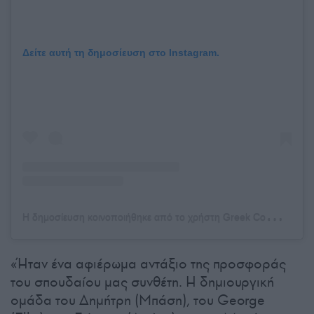
Δείτε αυτή τη δημοσίευση στο Instagram.
Η
δημοσίευση κοινοποιήθηκε από το χρήστη Greek Community of Melbourne (@greek_com_melb)
«Ήταν ένα αφιέρωμα αντάξιο της προσφοράς
του σπουδαίου μας συνθέτη. Η δημιουργική
ομάδα του Δημήτρη (Μπάση), του George