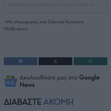
Η
δημοσίευση κοινοποιήθηκε από το χρήστη Greek Community of Melbourne (@greek_com_melb)
•Με πληροφορίες από Ελληνική Κοινότητα
Μελβούρνης.
Ακολουθήστε μας στο
Google
News
ΔΙΑΒΑΣΤΕ
ΑΚΟΜΗ