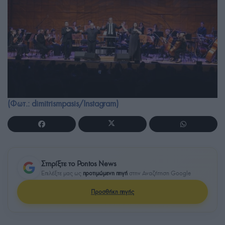
(Φωτ.: dimitrismpasis/Instagram)
Στηρίξτε το Pontos News
Επιλέξτε μας ως
προτιμώμενη πηγή
στην Αναζήτηση Google
Προσθήκη πηγής