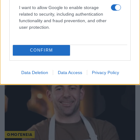
I want to allow Google to enable storage
ΟΜΟΓΕΝΕΙΑ
related to security, including authentication
functionality and fraud prevention, and other
Από τη Λάρνακα στη Μελβούρνη: Η ιστορία του
user protection.
Κύπριου Γιώργου Κυριακίδη που ταξίδεψε στην
Αυστραλία μόνο με ένα διαβατήριο στην τσέπη
CONFIRM
30/07/2026 - 11:25μμ
Data Deletion
Data Access
Privacy Policy
ΟΜΟΓΕΝΕΙΑ