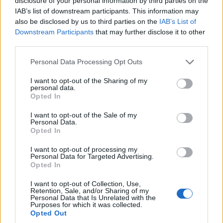
disclosure of your personal information by third parties on the
IAB’s list of downstream participants. This information may
also be disclosed by us to third parties on the
IAB’s List of
Downstream Participants
that may further disclose it to other
third parties.
Please note that this website/app uses one or more Google
Personal Data Processing Opt Outs
ΟΜΟΓΕΝΕΙΑ
services and may gather and store information including but
not limited to your visit or usage behaviour. You may click to
I want to opt-out of the Sharing of my
Ελληνοκύπρια πρώην δικαστής του Εφετείου του
personal data.
grant or deny consent to Google and its third-party tags to
Opted In
use your data for below specified purposes in below Google
Κουίνσλαντ τιμήθηκε από την Κυπριακή
consent section.
I want to opt-out of the Sale of my
Δημοκρατία για την προσφορά της στη
Personal Data.
Opted In
Δικαιοσύνη και την ομογένεια
1/08/2026 - 11:21πμ
I want to opt-out of processing my
Personal Data for Targeted Advertising.
Opted In
I want to opt-out of Collection, Use,
Retention, Sale, and/or Sharing of my
Personal Data that Is Unrelated with the
Purposes for which it was collected.
Opted Out