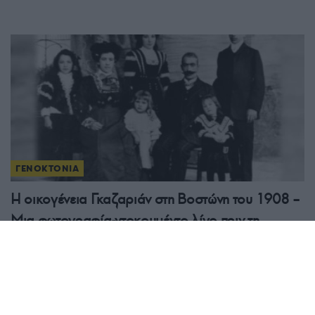
ΓΕΝΟΚΤΟΝΙΑ
Η οικογένεια Γκαζαριάν στη Βοστώνη του 1908 –
Μια φωτογραφία-ντοκουμέντο λίγο πριν τη
Γενοκτονία των Αρμενίων
31/07/2026 - 1:35μμ