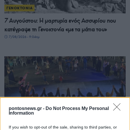
ΓΕΝΟΚΤΟΝΙΑ
7 Αυγούστου: Η μαρτυρία ενός Ασσυρίου που
κατέγραψε τη Γενοκτονία «με τα μάτια του»
7/08/2026 - 9:04πμ
pontosnews.gr -
Do Not Process My Personal
ΠΟΝΤΟΣ
Information
Δήμος Καλαμαριάς: Υπερπαραγωγή ποντιακής
If you wish to opt-out of the sale, sharing to third parties, or