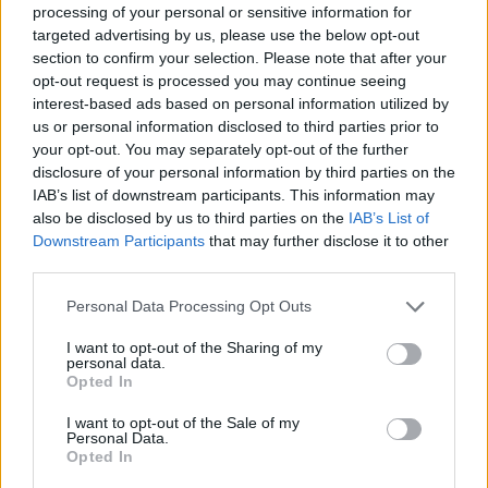
μνήμης το Πανηγύρι Μεταμορφώσεως του
processing of your personal or sensitive information for
targeted advertising by us, please use the below opt-out
Σωτήρος
section to confirm your selection. Please note that after your
6/08/2026 - 10:46μμ
opt-out request is processed you may continue seeing
interest-based ads based on personal information utilized by
us or personal information disclosed to third parties prior to
your opt-out. You may separately opt-out of the further
disclosure of your personal information by third parties on the
IAB’s list of downstream participants. This information may
also be disclosed by us to third parties on the
IAB’s List of
Downstream Participants
that may further disclose it to other
third parties.
Please note that this website/app uses one or more Google
Personal Data Processing Opt Outs
services and may gather and store information including but
not limited to your visit or usage behaviour. You may click to
I want to opt-out of the Sharing of my
ΠΟΝΤΟΣ
personal data.
grant or deny consent to Google and its third-party tags to
Opted In
use your data for below specified purposes in below Google
Τουρκία: Σχέδιο διάσωσης για δύο ιστορικά
consent section.
I want to opt-out of the Sale of my
ορθόδοξα μοναστήρια της Τραπεζούντας
Personal Data.
Opted In
6/08/2026 - 9:11μμ