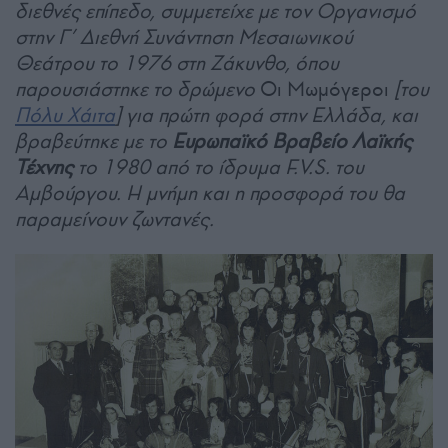
διεθνές επίπεδο, συμμετείχε με τον Οργανισμό
στην Γ’ Διεθνή Συνάντηση Μεσαιωνικού
Θεάτρου το 1976 στη Ζάκυνθο, όπου
παρουσιάστηκε το δρώμενο
Οι Μωμόγεροι
[του
Πόλυ Χάιτα
] για πρώτη φορά στην Ελλάδα, και
βραβεύτηκε με το
Ευρωπαϊκό Βραβείο Λαϊκής
Τέχνης
το 1980 από το ίδρυμα F.V.S. του
Αμβούργου. Η μνήμη και η προσφορά του θα
παραμείνουν ζωντανές.