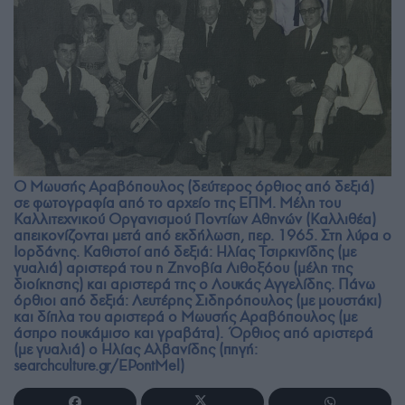
Ο Μωυσής Αραβόπουλος (δεύτερος όρθιος από δεξιά)
σε φωτογραφία από το αρχείο της ΕΠΜ. Μέλη του
Καλλιτεχνικού Οργανισμού Ποντίων Αθηνών (Καλλιθέα)
απεικονίζονται μετά από εκδήλωση, περ. 1965. Στη λύρα ο
Ιορδάνης. Καθιστοί από δεξιά: Ηλίας Τσιρκινίδης (με
γυαλιά) αριστερά του η Ζηνοβία Λιθοξόου (μέλη της
διοίκησης) και αριστερά της ο Λουκάς Αγγελίδης. Πάνω
όρθιοι από δεξιά: Λευτέρης Σιδηρόπουλος (με μουστάκι)
και δίπλα του αριστερά ο Μωυσής Αραβόπουλος (με
άσπρο πουκάμισο και γραβάτα). Όρθιος από αριστερά
(με γυαλιά) ο Ηλίας Αλβανίδης (πηγή:
searchculture.gr/EPontMel)