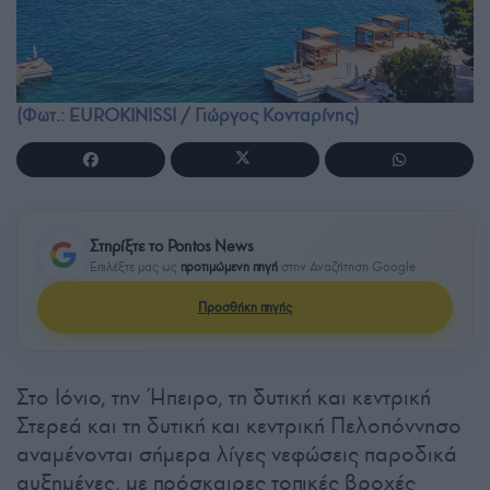
(Φωτ.: EUROKINISSI / Γιώργος Κονταρίνης)
Στηρίξτε το Pontos News
Επιλέξτε μας ως
προτιμώμενη πηγή
στην Αναζήτηση Google
Προσθήκη πηγής
Στο Ιόνιο, την Ήπειρο, τη δυτική και κεντρική
Στερεά και τη δυτική και κεντρική Πελοπόννησο
αναμένονται σήμερα λίγες νεφώσεις παροδικά
αυξημένες, με πρόσκαιρες τοπικές βροχές