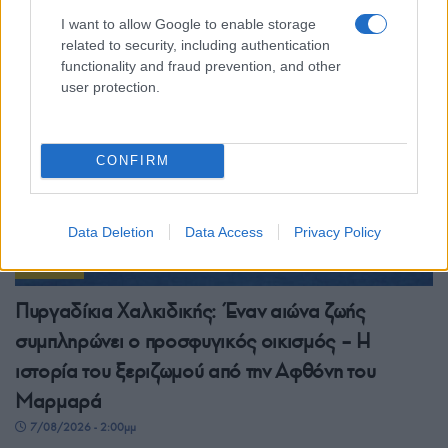
7/08/2026 - 4:41μμ
I want to allow Google to enable storage
related to security, including authentication
functionality and fraud prevention, and other
user protection.
CONFIRM
Data Deletion
Data Access
Privacy Policy
ΕΛΛΑΔΑ
Πυργαδίκια Χαλκιδικής: Έναν αιώνα ζωής
συμπληρώνει ο προσφυγικός οικισμός – Η
ιστορία του ξεριζωμού από την Αφθόνη του
Μαρμαρά
7/08/2026 - 2:00μμ