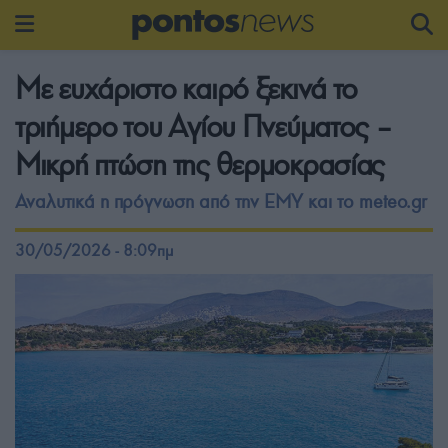
Με ευχάριστο καιρό ξεκινά το
τριήμερο του Αγίου Πνεύματος –
Μικρή πτώση της θερμοκρασίας
Αναλυτικά η πρόγνωση από την ΕΜΥ και το meteo.gr
30/05/2026 - 8:09πμ