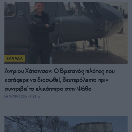
ΕΛΛΑΔΑ
Άντριου Χάτσινσον: Ο Βρετανός πιλότος που
κατάφερε να διασωθεί, δευτερόλεπτα πριν
συντριβεί το ελικόπτερο στην Ψάθα
5/08/2026 - 9:21πμ