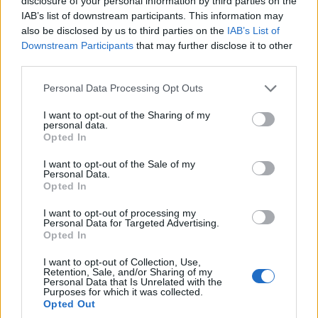
disclosure of your personal information by third parties on the
ΕΛΛΑΔΑ
IAB’s list of downstream participants. This information may
Πυροσβεστική: Τρεις συλλήψεις για πρόκληση
also be disclosed by us to third parties on the
IAB’s List of
Downstream Participants
that may further disclose it to other
πυρκαγιάς και παραβάσεις πυροπροστασίας
third parties.
5/08/2026 - 11:00μμ
Please note that this website/app uses one or more Google
Personal Data Processing Opt Outs
services and may gather and store information including but
not limited to your visit or usage behaviour. You may click to
I want to opt-out of the Sharing of my
personal data.
grant or deny consent to Google and its third-party tags to
Opted In
use your data for below specified purposes in below Google
consent section.
I want to opt-out of the Sale of my
Personal Data.
Opted In
I want to opt-out of processing my
Personal Data for Targeted Advertising.
Opted In
ΕΛΛΑΔΑ
I want to opt-out of Collection, Use,
Retention, Sale, and/or Sharing of my
Λέσβος: Με τις καλύτερες… γεύσεις πέρασε στην
Personal Data that Is Unrelated with the
Purposes for which it was collected.
ιστορία η τριήμερη 39η Γιορτή Σαρδέλας – Το
Opted Out