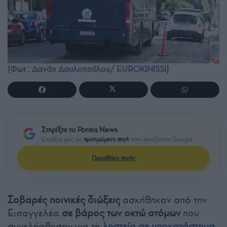
(Φωτ.: Δανάη Δαυλοπούλου/ EUROKINISSI)
Στηρίξτε το Pontos News
Επιλέξτε μας ως
προτιμώμενη πηγή
στην Αναζήτηση Google
Προσθήκη πηγής
Σοβαρές ποινικές διώξεις
ασκήθηκαν από την
Εισαγγελέα
σε βάρος των οκτώ ατόμων
που
συνελήφθησαν για τη
ληστεία σε υποκατάστημα