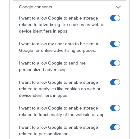
σήμα κατατεθέν του κόλπου της Καλλονής
Google consents
5/08/2026 - 10:35μμ
I want to allow Google to enable storage
related to advertising like cookies on web or
device identifiers in apps.
I want to allow my user data to be sent to
Google for online advertising purposes.
I want to allow Google to send me
personalized advertising.
I want to allow Google to enable storage
related to analytics like cookies on web or
ΕΛΛΑΔΑ
device identifiers in apps.
Σχέδιο κρατικής αρωγής για τους πληγέντες από
I want to allow Google to enable storage
τις φωτιές: Άμεσες αποζημιώσεις και
related to functionality of the website or app.
φοροελαφρύνσεις
I want to allow Google to enable storage
5/08/2026 - 7:49μμ
related to personalization.