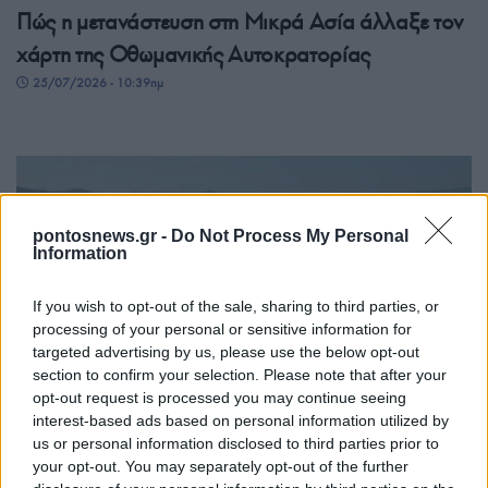
Πώς η μετανάστευση στη Μικρά Ασία άλλαξε τον
χάρτη της Οθωμανικής Αυτοκρατορίας
25/07/2026 - 10:39πμ
pontosnews.gr -
Do Not Process My Personal
Information
If you wish to opt-out of the sale, sharing to third parties, or
processing of your personal or sensitive information for
targeted advertising by us, please use the below opt-out
ΠΟΛΙΤΙΚΑ - ΜΙΚΡΑΣΙΑΤΙΚΑ
section to confirm your selection. Please note that after your
opt-out request is processed you may continue seeing
Λέσβος: Κολυμπώντας για τη Μικρασιατική
interest-based ads based on personal information utilized by
Μνήμη στον Κόλπο της Γέρας
us or personal information disclosed to third parties prior to
your opt-out. You may separately opt-out of the further
21/07/2026 - 9:08μμ