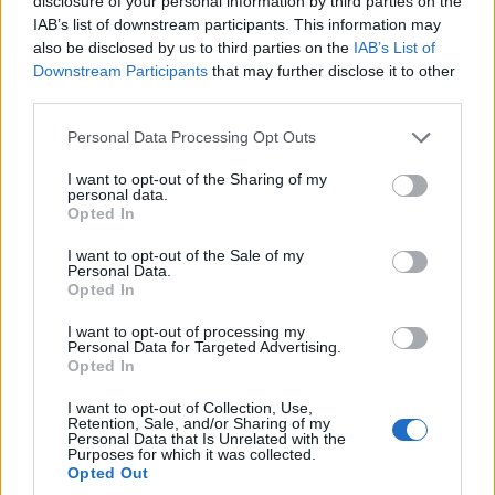
disclosure of your personal information by third parties on the
IAB’s list of downstream participants. This information may
also be disclosed by us to third parties on the
IAB’s List of
Downstream Participants
that may further disclose it to other
third parties.
Please note that this website/app uses one or more Google
Personal Data Processing Opt Outs
services and may gather and store information including but
not limited to your visit or usage behaviour. You may click to
I want to opt-out of the Sharing of my
personal data.
grant or deny consent to Google and its third-party tags to
Opted In
use your data for below specified purposes in below Google
consent section.
I want to opt-out of the Sale of my
ΠΟΛΙΤΙΚΑ - ΜΙΚΡΑΣΙΑΤΙΚΑ
Personal Data.
Opted In
Το Σταυροδρόμι στην Πόλη αγκάλιασε παιδιά
I want to opt-out of processing my
από τη Γεωργία
Personal Data for Targeted Advertising.
Opted In
21/07/2026 - 4:04μμ
I want to opt-out of Collection, Use,
Retention, Sale, and/or Sharing of my
Personal Data that Is Unrelated with the
Purposes for which it was collected.
Opted Out