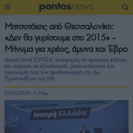
Μητσοτάκης από Θεσσαλονίκη:
«Δεν θα γυρίσουμε στο 2015» –
Μήνυμα για χρέος, άμυνα και Έβρο
Αιχμές κατά ΣΥΡΙΖΑ, αναφορές σε πρόωρες κάλπες
και έμφαση σε εξοπλιστικά, μεταναστευτικό και
οικονομία από τον πρωθυπουργό στο 6ο
Προσυνέδριο της ΝΔ
9/05/2026 - 5:28μμ