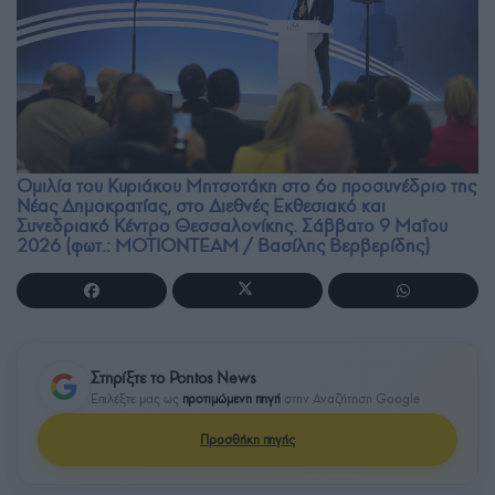
Ομιλία του Κυριάκου Μητσοτάκη στο 6ο προσυνέδριο της
Νέας Δημοκρατίας, στο Διεθνές Εκθεσιακό και
Συνεδριακό Κέντρο Θεσσαλονίκης. Σάββατο 9 Μαΐου
2026 (φωτ.: ΜOTIONTEAM / Βασίλης Βερβερίδης)
Στηρίξτε το Pontos News
Επιλέξτε μας ως
προτιμώμενη πηγή
στην Αναζήτηση Google
Προσθήκη πηγής