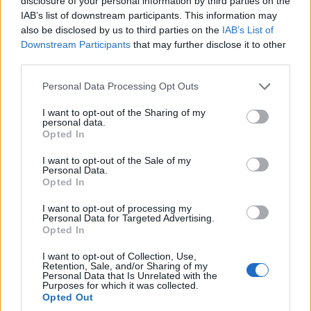
disclosure of your personal information by third parties on the
IAB’s list of downstream participants. This information may
also be disclosed by us to third parties on the
IAB’s List of
Downstream Participants
that may further disclose it to other
third parties.
Please note that this website/app uses one or more Google
Personal Data Processing Opt Outs
services and may gather and store information including but
ΠΟΛΙΤΙΚΗ
not limited to your visit or usage behaviour. You may click to
I want to opt-out of the Sharing of my
personal data.
grant or deny consent to Google and its third-party tags to
Βουλή: Στην Επιτροπή Δεοντολογίας ο Κυριαζίδης
Opted In
use your data for below specified purposes in below Google
– Χαρακτήρισε «ευχή» το «κάνε κανένα παιδί»
consent section.
I want to opt-out of the Sale of my
Personal Data.
28/07/2026 - 9:55μμ
Opted In
I want to opt-out of processing my
Personal Data for Targeted Advertising.
Opted In
I want to opt-out of Collection, Use,
Retention, Sale, and/or Sharing of my
Personal Data that Is Unrelated with the
Purposes for which it was collected.
Opted Out