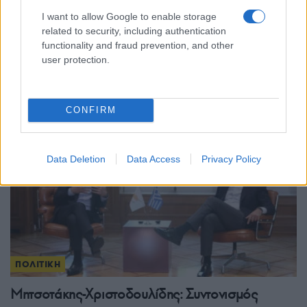
I want to allow Google to enable storage
ΠΟΛΙΤΙΚΗ
related to security, including authentication
functionality and fraud prevention, and other
Συνταγματική αναθεώρηση: Σήμερα η πρώτη
user protection.
ψηφοφορία – Οι αλλαγές που προτείνει η ΝΔ
27/07/2026 - 12:08μμ
CONFIRM
Data Deletion
Data Access
Privacy Policy
ΠΟΛΙΤΙΚΗ
Μητσοτάκης-Χριστοδουλίδης: Συντονισμός