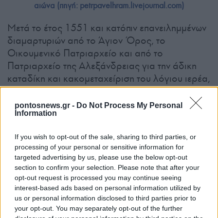
αιώνα (πηγή: petrpavelhram.livejournal.com)
Μετά το έτος 1551 και κατόπιν επανειλημμένων
διαμαρτυριών από το Άγιον Όρος, το
Οικουμενικό Πατριαρχείο και από το
Πατριαρχείο της Αλεξάνδρειας για την άδικη
καταδίκη και κακομεταχείριση του λόγιου ιερέα,
ο Μάξιμος ο Γραικός αφέθηκε ελεύθερος και
μεταφέρθηκε στη Μονή Τρόιτσε-Σέργκιεφ,
pontosnews.gr -
Do Not Process My Personal
Information
μακριά από το επικίνδυνο για τον ίδιο κοσμικό
και εκκλησιαστικό περιβάλλον.
If you wish to opt-out of the sale, sharing to third parties, or
processing of your personal or sensitive information for
Εκεί αφιερώθηκε εκ νέου στη μετάφραση και στη
targeted advertising by us, please use the below opt-out
συγγραφή ενώ εκεί άφησε την τελευταία του
section to confirm your selection. Please note that after your
πνοή στις 21 Ιανουαρίου του 1556, την ημέρα
opt-out request is processed you may continue seeing
interest-based ads based on personal information utilized by
που τιμάται ο πνευματικός του προστάτης, ο
us or personal information disclosed to third parties prior to
Μάξιμος ο Ομολογητής.
your opt-out. You may separately opt-out of the further