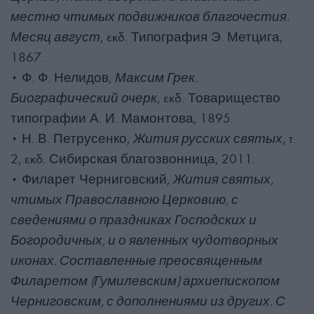
местно чтимых подвижников благочестия.
Месяц август
, εκδ. Типография Э. Метцига,
1867.
• Ф. Ф. Нелидов,
Максим Грек.
Биографический очерк
, εκδ. Товарищество
типографии А. И. Мамонтова, 1895.
• Н. В. Петрусенко,
Жития русских святых
, τ.
2, εκδ. Сибирская благозвонница, 2011.
• Филарет Черниговский,
Жития святых,
чтимых Православною Церковию, с
сведениями о праздниках Господских и
Богородичных, и о явленных чудотворных
иконах. Составленные преосвященным
Филаретом (Гумилевским) архиепископом
Черниговским, с дополнениями из других. С