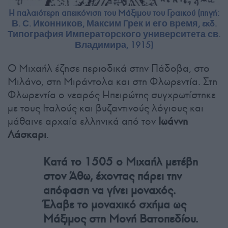
Η παλαιότερη απεικόνιση του Μάξιμου του Γραικού (πηγή:
В. С. Иконников, Максим Грек и его время, εκδ.
Типография Императорского университета св.
Владимира, 1915)
Ο Μιχαήλ έζησε περιοδικά στην Πάδοβα, στο
Μιλάνο, στη Μιράντολα και στη Φλωρεντία. Στη
Φλωρεντία ο νεαρός Ηπειρώτης συγχρωτίστηκε
με τους Ιταλούς και βυζαντινούς λόγιους και
μάθαινε αρχαία ελληνικά από τον
Ιωάννη
Λάσκαρι
.
Κατά το 1505 ο Μιχαήλ μετέβη
στον Άθω, έχοντας πάρει την
απόφαση να γίνει μοναχός.
Έλαβε το μοναχικό σχήμα ως
Μάξιμος στη Μονή Βατοπεδίου.