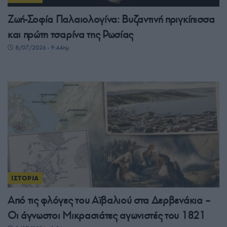
Ζωή-Σοφία Παλαιολογίνα: Βυζαντινή πριγκίπισσα
και πρώτη τσαρίνα της Ρωσίας
8/07/2026 - 9:44πμ
ΙΣΤΟΡΙΑ
Από τις φλόγες του Αϊβαλιού στα Δερβενάκια –
Οι άγνωστοι Μικρασιάτες αγωνιστές του 1821