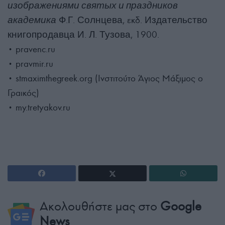
изображениями святых и праздников
академика
Ф.Г. Солнцева, εκδ. Издательство
книгопродавца И. Л. Тузова, 1900.
• pravenc.ru
• pravmir.ru
• stmaximthegreek.org (Ινστιτούτο Άγιος Μάξιμος ο
Γραικός)
• my.tretyakov.ru
Ακολουθήστε μας στο
Google
News