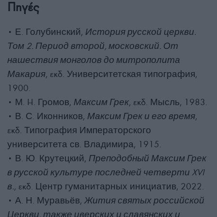
Πηγές
• Е. Голубинский,
История русской церкви.
Том 2. Период второй, московский. От
нашествия монголов до митрополита
Макария
, εκδ. Университетская типография,
1900.
• М. H. Громов,
Максим Грек
, εκδ. Мысль, 1983.
• В. С. Иконников,
Максим Грек и его время
,
εκδ. Типография Императорского
университета св. Владимира, 1915.
• В. Ю. Крутецкий,
Преподобный Максим Грек
в русской культуре последней четверти XVI
в.
, εκδ. Центр гуманитарных инициатив, 2022.
• А. Н. Муравьёв,
Жития святых российской
Церкви, также иверских и славянских и