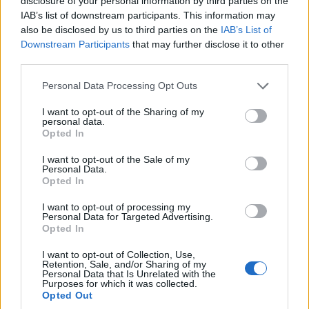
disclosure of your personal information by third parties on the
IAB’s list of downstream participants. This information may
also be disclosed by us to third parties on the
IAB’s List of
Downstream Participants
that may further disclose it to other
third parties.
Please note that this website/app uses one or more Google
Personal Data Processing Opt Outs
services and may gather and store information including but
not limited to your visit or usage behaviour. You may click to
I want to opt-out of the Sharing of my
personal data.
grant or deny consent to Google and its third-party tags to
Opted In
use your data for below specified purposes in below Google
consent section.
I want to opt-out of the Sale of my
Personal Data.
Opted In
I want to opt-out of processing my
Personal Data for Targeted Advertising.
Opted In
Η λειψανοθήκη του αγίου στην Τρόιτσε-Σέργκιεβα λαύρα
I want to opt-out of Collection, Use,
(πηγή: pravenc.ru)
Retention, Sale, and/or Sharing of my
Personal Data that Is Unrelated with the
Purposes for which it was collected.
Η μνήμη του αποκαταστάθηκε
Opted Out