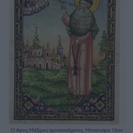
Ο άγιος Μάξιμος προσευχόμενος. Μινιατούρα 16ου