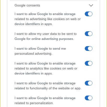
επίσημα τέσσερις αιώνες
Google consents
αργότερα, το έτος 1988 όταν
I want to allow Google to enable storage
και αγιοκατατάχθηκε από τη
related to advertising like cookies on web or
ρωσική εκκλησία.
device identifiers in apps.
Στις 24 Ιουνίου του 1996 κατά τις
I want to allow my user data to be sent to
Google for online advertising purposes.
αρχαιολογικές εργασίες στο χώρο της μονής,
τα λείψανά του αγίου Μαξίμου του Γραικού
I want to allow Google to send me
ανασκάφτηκαν για να τοποθετηθούν αργότερα
personalized advertising.
στον ναό του της Τρόιτσε-Σέργκιεβα λαύρας
.
I want to allow Google to enable storage
related to analytics like cookies on web or
device identifiers in apps.
I want to allow Google to enable storage
related to functionality of the website or app.
I want to allow Google to enable storage
related to personalization.