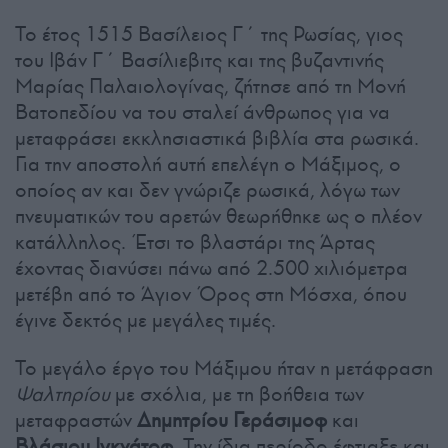
Το έτος 1515 Βασίλειος Γ΄ της Ρωσίας, γιος
του Ιβάν Γ΄ Βασίλιεβιτς και της βυζαντινής
Μαρίας Παλαιολογίνας, ζήτησε από τη Μονή
Βατοπεδίου να του σταλεί άνθρωπος για να
μεταφράσει εκκλησιαστικά βιβλία στα ρωσικά.
Για την αποστολή αυτή επελέγη ο Μάξιμος, ο
οποίος αν και δεν γνώριζε ρωσικά, λόγω των
πνευματικών του αρετών θεωρήθηκε ως ο πλέον
κατάλληλος. Έτσι το βλαστάρι της Άρτας
έχοντας διανύσει πάνω από 2.500 χιλιόμετρα
μετέβη από το Άγιον Όρος στη Μόσχα, όπου
έγινε δεκτός με μεγάλες τιμές.
Το μεγάλο έργο του Μάξιμου ήταν η μετάφραση
Ψαλτηρίου
με σχόλια, με τη βοήθεια των
μεταφραστών
Δημητρίου Γεράσιμοφ
και
Βλάσιου Ιγκνάτοφ
. Την ίδια περίοδο έφτιαξε και