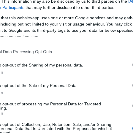
. This information may also be disclosed by us to third parties on the
IA
η σύζυγός του, που κατηγορείται για
Participants
that may further disclose it to other third parties.
προσπάθησε να αποτρέψει το κακό. «Κατάφερα
λλά ήταν πλέον αργά. Αυτός που σκότωσε δεν
 that this website/app uses one or more Google services and may gath
including but not limited to your visit or usage behaviour. You may click 
ς τρελός χωρίς επαφή με το περιβάλλον».
 to Google and its third-party tags to use your data for below specifi
ogle consent section.
ίσει το πανελλήνιο, σημειώθηκε την περασμένη
l Data Processing Opt Outs
οβόλησε και τραυμάτισε θανάσιμα τον 21χρονο
o opt-out of the Sharing of my personal data.
In
 προσωρινή κράτηση του ζεύγους
o opt-out of the Sale of my Personal Data.
ωνη γνώμη ανακριτή και εισαγγελέα,
In
 το πλήρες υπόβαθρο της υπόθεσης
to opt-out of processing my Personal Data for Targeted
ing.
In
o opt-out of Collection, Use, Retention, Sale, and/or Sharing
ersonal Data that Is Unrelated with the Purposes for which it
lected.