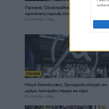
authenti
Πυρκαγιές: Ολοκληρώθηκαν 325 αυτοψίες της στι
πυρόπληκτες περιοχές όλης της χώρας
6/08/2026 - 7:59μμ
ΕΛΛΑΔΑ
Μετρό Θεσσαλονίκης: Προσωρινές αλλαγές στο
ωράριο λειτουργίας σήμερα και αύριο
6/08/2026 - 5:09μμ