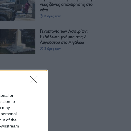
νέες ζώνες αποχώρησης στο
νότο
3 ώρες πριν
Γενοκτονία των Ασσυρίων:
Εκδήλωση μνήμης στις 7
Αυγούστου στο Αιγάλεω
3 ώρες πριν
sonal or
ection to
ou may
 personal
out of the
 downstream