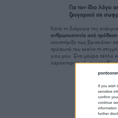
Για τον ίδιο λόγο 
ζευγαριού σε σωφρ
Κατά τη διάρκεια της ανάκρισ
ανθρωποκτονία από πρόθεση 
υποστήριξε πως βρισκόταν σ
πρόσωπό του εκείνη τη στιγμή
γιου μου. Ένα μαύρο πέπλο ε
χαρακτηριστικά, προσπαθώντα
pontosne
If you wish 
sensitive in
confirm you
continue se
information 
further disc