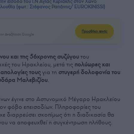
ην είσοδο του Ι.Ν Αγίας Κυριακής στον Χώνο
λουθία (φωτ.: Στέφανος Ραπάνης/ EUROKINISSI)
Προσθήκη πηγής
ην Αναζήτηση Google
νου και της 56χρονης συζύγου
του
χές του Ηρακλείου, μετά τις
πολύωρες και
 απολογίες τους
για τη
στυγερή δολοφονία του
δάρα Μαλεβιζίου
.
νων έγινε στο Αστυνομικό Μέγαρο Ηρακλείου
 τον φόβο επεισοδίων. Πληροφορίες του
ίχε διαρρεύσει σκοπίμως ότι η διαδικασία θα
ένου να αποφευχθεί η συγκέντρωση πλήθους.