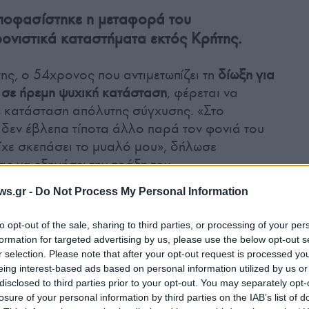
αποφασίστηκε η μεταφορά του
ονιστικά καταστήματα εκτός Κρήτης.
ης, ο 54χρονος που αντιμετωπίζει τη
δίωξη για
σε ήρεμη ψυχική κατάσταση
, φέρεται να
ε κατάσταση απόλυτης σύγχυσης. «Στο
 δεν έβλεπα τίποτα άλλο παρά τον φονιά του
ίχε σκεπάσει το μυαλό μου», δήλωσε
ς να εξηγήσει την πράξη του.
ws.gr -
Do Not Process My Personal Information
to opt-out of the sale, sharing to third parties, or processing of your per
formation for targeted advertising by us, please use the below opt-out s
r selection. Please note that after your opt-out request is processed y
eing interest-based ads based on personal information utilized by us or
disclosed to third parties prior to your opt-out. You may separately opt-
losure of your personal information by third parties on the IAB’s list of