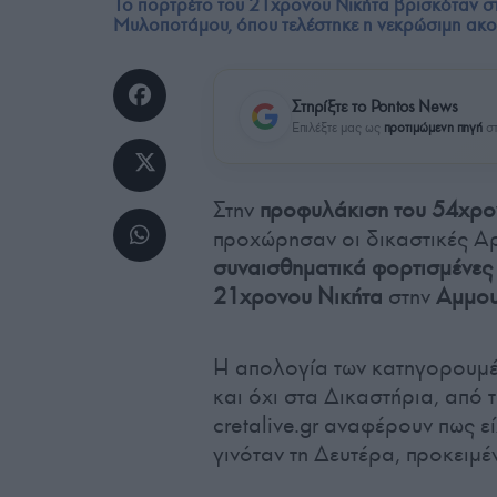
Το πορτρέτο του 21χρονου Νικήτα βρισκόταν στ
Μυλοποτάμου, όπου τελέστηκε η νεκρώσιμη ακο
Στηρίξτε το Pontos News
Επιλέξτε μας ως
προτιμώμενη πηγή
στ
Στην
προφυλάκιση του 54χρο
προχώρησαν οι δικαστικές Αρ
συναισθηματικά φορτισμένες
21χρονου Νικήτα
στην
Αμμου
Η απολογία των κατηγορουμέ
και όχι στα Δικαστήρια, από
cretalive.gr αναφέρουν πως ε
γινόταν τη Δευτέρα, προκειμ