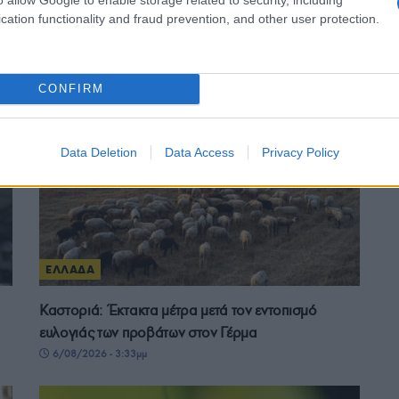
cation functionality and fraud prevention, and other user protection.
ς
Άνω Λιόσια: Διαλευκάνθηκε η υπόθεση του
72χρονου που βρέθηκε νεκρός σε αυτοκίνητο – Δύο
συλλήψεις
CONFIRM
6/08/2026 - 7:30μμ
Data Deletion
Data Access
Privacy Policy
ΕΛΛΑΔΑ
Καστοριά: Έκτακτα μέτρα μετά τον εντοπισμό
ευλογιάς των προβάτων στον Γέρμα
6/08/2026 - 3:33μμ