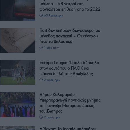
μέτωπο – 58 νεκροί στη
φονικότερη επίθεση από το 2022
60 λεπτά πριν
Γιατί δεν υπήρχαν δεινόσαυροι σε
μέγεθος ποντικιού – Οι «ένοχοι»
ήταν τα θηλαστικά
1 ώρα πριν
Europa League: Έβαλε δύσκολα
στον εαυτό του ο ΠΑΟΚ και
ψάχνει διπλό στις Βρυξέλλες
2 ώρες πριν
Δήμος Καλαμαριάς:
Υπερπαραγωγή ποντιακής μνήμης
το Πανηγύρι Μεταμορφώσεως
του Σωτήρος
2 ώρες πριν
Λίβανος: Το Ισραήλ μπλοκάρει