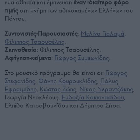
ευαισθησία και έμπνευση
έναν ιδιαίτερο φόρο
τιμής
στη μνήμη των αδικοχαμένων Ελλήνων του
Πόντου.
Συντονιστές-Παρουσιαστές
:
Μελίνα Γιαλαμά
,
Φίλιππος Τσαουσέλης
.
Σκηνοθεσία
: Φίλιππος Τσαουσέλης.
Αφήγηση-κείμενα
:
Γιώργος Συμεωνίδης
.
Στο μουσικό πρόγραμμα θα είιναι οι:
Γιώργος
Στεφανίδης
,
Φάνης Κουρουκλίδης
,
Πόλυς
Εφραιμίδης
,
Κώστας Ζώης
,
Νίκος Νεραντζάκης
,
Γεωργία Νεοκλέους,
Ευδοξία Κοκκινασίδου
,
Ελπίδα Κατσαβουνίδου και Δήμητρα Σίτσα.