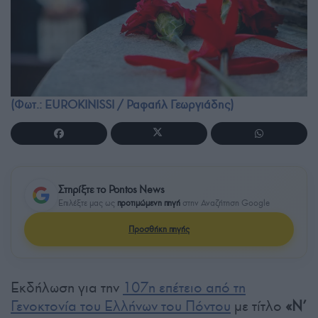
(Φωτ.: EUROKINISSI / Ραφαήλ Γεωργιάδης)
Στηρίξτε το Pontos News
Επιλέξτε μας ως
προτιμώμενη πηγή
στην Αναζήτηση Google
Προσθήκη πηγής
Εκδήλωση για την
107η επέτειο από τη
Γενοκτονία του Ελλήνων του Πόντου
με τίτλο
«Ν’