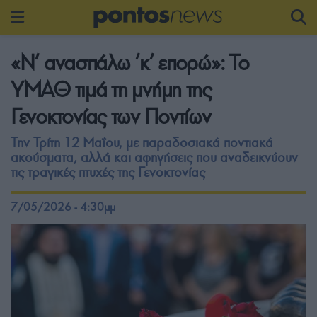
«Ν’ ανασπάλω ’κ’ επορώ»: Το
ΥΜΑΘ τιμά τη μνήμη της
Γενοκτονίας των Ποντίων
Την Τρίτη 12 Μαΐου, με παραδοσιακά ποντιακά
ακούσματα, αλλά και αφηγήσεις που αναδεικνύουν
τις τραγικές πτυχές της Γενοκτονίας
7/05/2026 - 4:30μμ