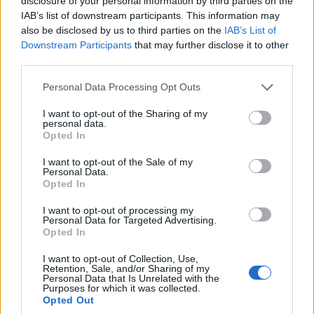
disclosure of your personal information by third parties on the
IAB’s list of downstream participants. This information may
also be disclosed by us to third parties on the
IAB’s List of
Downstream Participants
that may further disclose it to other
third parties.
Please note that this website/app uses one or more Google
Personal Data Processing Opt Outs
services and may gather and store information including but
not limited to your visit or usage behaviour. You may click to
I want to opt-out of the Sharing of my
personal data.
grant or deny consent to Google and its third-party tags to
Opted In
use your data for below specified purposes in below Google
consent section.
I want to opt-out of the Sale of my
ΕΚΔΗΛΩΣΕΙΣ
Personal Data.
Opted In
«Αμισός 2026»: Η Νέα Σαμψούντα Πρέβεζας
I want to opt-out of processing my
ταξιδεύει στον Πόντο με μουσική και χορό
Personal Data for Targeted Advertising.
Opted In
31/07/2026 - 3:59μμ
I want to opt-out of Collection, Use,
Retention, Sale, and/or Sharing of my
Personal Data that Is Unrelated with the
Purposes for which it was collected.
Opted Out