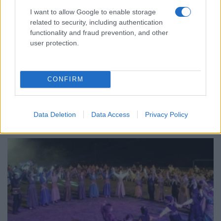
I want to allow Google to enable storage
related to security, including authentication
functionality and fraud prevention, and other
ΕΚΔΗΛΩΣΕΙΣ
user protection.
Φούφεια 2026: Η γιορτή της πατάτας επιστρέφει
με μουσική, παράδοση και γεύσεις της δυτικής
CONFIRM
Μακεδονίας
30/07/2026 - 8:26μμ
Data Deletion
Data Access
Privacy Policy