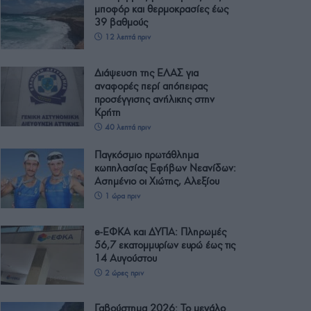
μποφόρ και θερμοκρασίες έως
39 βαθμούς
12 λεπτά πριν
Διάψευση της ΕΛΑΣ για
αναφορές περί απόπειρας
προσέγγισης ανήλικης στην
Κρήτη
40 λεπτά πριν
Παγκόσμιο πρωτάθλημα
κωπηλασίας Εφήβων Νεανίδων:
Ασημένιο οι Χιώτης, Αλεξίου
1 ώρα πριν
e-ΕΦΚΑ και ΔΥΠΑ: Πληρωμές
56,7 εκατομμυρίων ευρώ έως τις
14 Αυγούστου
2 ώρες πριν
Γαβούστημα 2026: Το μεγάλο