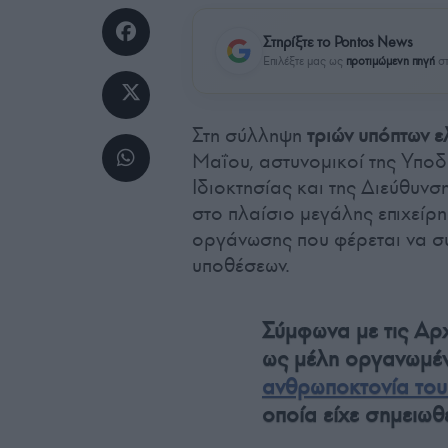
Στηρίξτε το Pontos News
Επιλέξτε μας ως
προτιμώμενη πηγή
στ
Στη σύλληψη
τριών υπόπτων 
Μαΐου, αστυνομικοί της Υπο
Ιδιοκτησίας και της Διεύθυν
στο πλαίσιο μεγάλης επιχείρ
οργάνωσης που φέρεται να σ
υποθέσεων.
Σύμφωνα με τις Αρ
ως μέλη οργανωμέν
ανθρωποκτονία το
οποία είχε σημειωθ