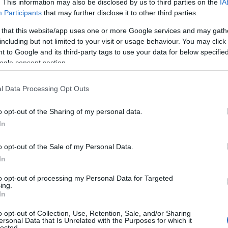
afia
, ο
Γιώργος Μοσχούρης
, σε κεντρικό
. This information may also be disclosed by us to third parties on the
IA
στες φαίνεται πως
είχαν στήσει καρτέρι στο
Participants
that may further disclose it to other third parties.
από ιατρικό κέντρο επί της οδού Παλαιολόγου,
 that this website/app uses one or more Google services and may gath
 οι οποίοι στη συνέχεια εξαφανίστηκαν.
including but not limited to your visit or usage behaviour. You may click 
 to Google and its third-party tags to use your data for below specifi
ogle consent section.
ντοπίστηκαν
δεκάδες κάλυκες
, ενώ λίγο
ην περιοχή Πάτημα Χαλανδρίου το αυτοκίνητο
l Data Processing Opt Outs
o opt-out of the Sharing of my personal data.
In
o opt-out of the Sale of my Personal Data.
In
to opt-out of processing my Personal Data for Targeted
ing.
In
o opt-out of Collection, Use, Retention, Sale, and/or Sharing
ersonal Data that Is Unrelated with the Purposes for which it
lected.