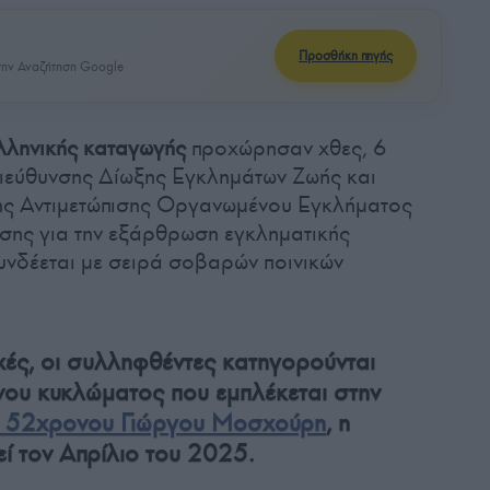
Προσθήκη πηγής
ην Αναζήτηση Google
ελληνικής καταγωγής
προχώρησαν χθες, 6
διεύθυνσης Δίωξης Εγκλημάτων Ζωής και
σης Αντιμετώπισης Οργανωμένου Εγκλήματος
ησης για την εξάρθρωση εγκληματικής
υνδέεται με σειρά σοβαρών ποινικών
χές, οι συλληφθέντες κατηγορούνται
ου κυκλώματος που εμπλέκεται στην
υ 52χρονου Γιώργου Μοσχούρη
, η
εί τον Απρίλιο του 2025.