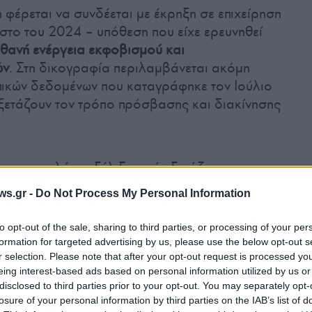
φέρεται να συνδέεται με έκρηξη σε επιχείρηση
το του 2024 – υπόθεση που είχε ερευνηθεί
ιθανή ενέργεια εκφοβισμού και
ών
. Στη δικογραφία περιλαμβάνεται ακόμη
κών δεδομένων που καταγράφηκε τον Ιούλιο
 εξετάζουν τον τρόπο πρόσβασης και διακίνησης
ται σε πλήρη εξέλιξη, ενώ εξετάζεται το
συλληφθέντων και σε άλλες αξιόποινες
ws.gr -
Do Not Process My Personal Information
αναμένεται να οδηγηθούν ενώπιον της
to opt-out of the sale, sharing to third parties, or processing of your per
formation for targeted advertising by us, please use the below opt-out s
r selection. Please note that after your opt-out request is processed y
Χαλάνδρι
eing interest-based ads based on personal information utilized by us or
disclosed to third parties prior to your opt-out. You may separately opt-
 του 2025 είχε δολοφονηθεί ένα από τα πιο
losure of your personal information by third parties on the IAB’s list of