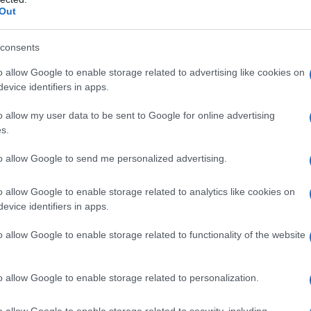
Out
consents
o allow Google to enable storage related to advertising like cookies on
evice identifiers in apps.
o allow my user data to be sent to Google for online advertising
s.
to allow Google to send me personalized advertising.
ο (φωτ.: EUROKINISSI / Κώστας Τζούμας)
o allow Google to enable storage related to analytics like cookies on
νοι και δεν υπολόγισαν τους δεκάδες
evice identifiers in apps.
 δρόμου. Από θαύμα τότε είχαν σωθεί οι
o allow Google to enable storage related to functionality of the website
λινικής, αλλά και μία διερχόμενη οδηγός στο
 μία σφαίρα.
o allow Google to enable storage related to personalization.
o allow Google to enable storage related to security, including