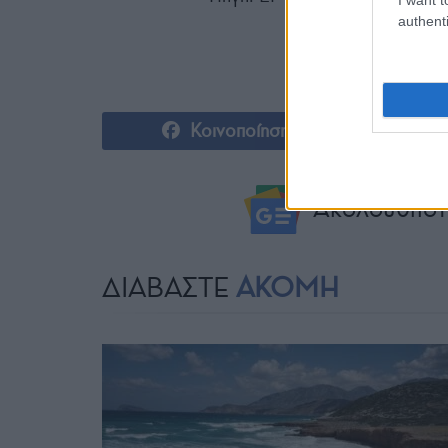
authenti
Κοινοποίηση
Ακολουθήστ
ΔΙΑΒΑΣΤΕ
ΑΚΟΜΗ