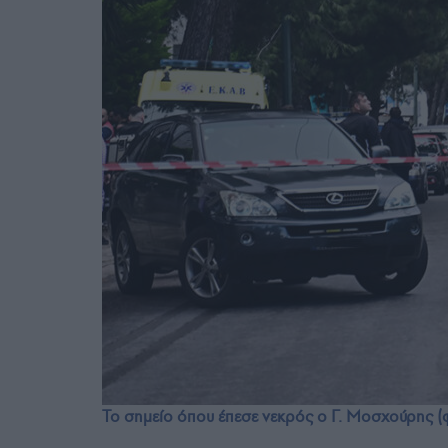
Το σημείο όπου έπεσε νεκρός ο Γ. Μοσχούρης (