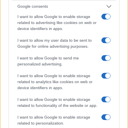
6 Αυγούστου 1870: Κίνησε η Γερακίνα… – Η
Google consents
τραγική ιστορία πίσω από το εύθυμο παιδικό
I want to allow Google to enable storage
τραγούδι
related to advertising like cookies on web or
device identifiers in apps.
6/08/2026 - 6:05μμ
I want to allow my user data to be sent to
Google for online advertising purposes.
I want to allow Google to send me
personalized advertising.
I want to allow Google to enable storage
related to analytics like cookies on web or
device identifiers in apps.
I want to allow Google to enable storage
ΣΑΝ ΣΗΜΕΡΑ...ΣΤΟΝ ΠΟΝΤΟ ΚΑΙ ΑΛΛΟΥ
related to functionality of the website or app.
Γιώργος Μουφλουζέλης: Ο αδικημένος ρεμπέτης
I want to allow Google to enable storage
related to personalization.
4/08/2026 - 6:25μμ