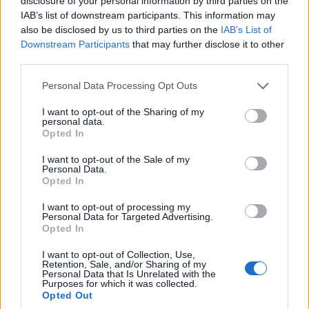
disclosure of your personal information by third parties on the
IAB’s list of downstream participants. This information may
ΣΑΝ ΣΗΜΕΡΑ...ΣΤΟΝ ΠΟΝΤΟ ΚΑΙ ΑΛΛΟΥ
also be disclosed by us to third parties on the
IAB’s List of
Downstream Participants
that may further disclose it to other
Πόλυς Κερμανίδης: Ο τραγουδιστής με τις
third parties.
ποντιακές ρίζες, που η ζωή του ήταν σαν τα πλοία
Please note that this website/app uses one or more Google
Personal Data Processing Opt Outs
στα λιμάνια
services and may gather and store information including but
not limited to your visit or usage behaviour. You may click to
I want to opt-out of the Sharing of my
6/08/2026 - 7:02μμ
personal data.
grant or deny consent to Google and its third-party tags to
Opted In
use your data for below specified purposes in below Google
consent section.
I want to opt-out of the Sale of my
Personal Data.
Opted In
I want to opt-out of processing my
Personal Data for Targeted Advertising.
Opted In
I want to opt-out of Collection, Use,
Retention, Sale, and/or Sharing of my
Personal Data that Is Unrelated with the
Purposes for which it was collected.
ΣΑΝ ΣΗΜΕΡΑ...ΣΤΟΝ ΠΟΝΤΟ ΚΑΙ ΑΛΛΟΥ
Opted Out