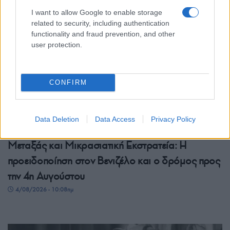
I want to allow Google to enable storage
related to security, including authentication
functionality and fraud prevention, and other
user protection.
CONFIRM
Data Deletion
Data Access
Privacy Policy
ΣΑΝ ΣΗΜΕΡΑ...ΣΤΟΝ ΠΟΝΤΟ ΚΑΙ ΑΛΛΟΥ
Μεταξάς και Μικρασιατική Εκστρατεία: Η
προειδοποίηση στον Βενιζέλο και ο δρόμος προς
την 4η Αυγούστου
4/08/2026 - 10:08πμ