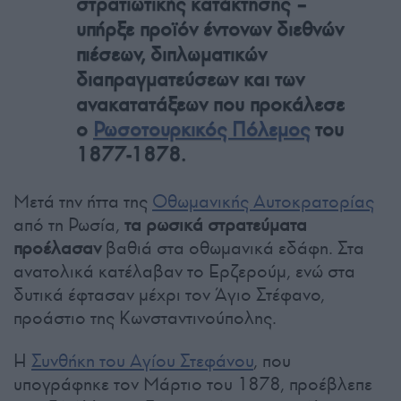
στρατιωτικής κατάκτησης –
υπήρξε προϊόν έντονων διεθνών
πιέσεων, διπλωματικών
διαπραγματεύσεων και των
ανακατατάξεων που προκάλεσε
ο
Ρωσοτουρκικός Πόλεμος
του
1877-1878.
Μετά την ήττα της
Οθωμανικής Αυτοκρατορίας
από τη Ρωσία,
τα ρωσικά στρατεύματα
προέλασαν
βαθιά στα οθωμανικά εδάφη. Στα
ανατολικά κατέλαβαν το Ερζερούμ, ενώ στα
δυτικά έφτασαν μέχρι τον Άγιο Στέφανο,
προάστιο της Κωνσταντινούπολης.
Η
Συνθήκη του Αγίου Στεφάνου
, που
υπογράφηκε τον Μάρτιο του 1878, προέβλεπε