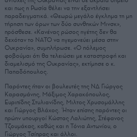
αντοχές της Ουκρανίας είναι σε ακραία σημείο
και πως η Ρωσία θέλει να την εξαντλήσει
παραδειγματικά. «Θεωρώ μεγάλο έγκλημα τη μη
τήρηση των όρων των δύο συνθηκών Μινσκ»,
πρόσθεσε. «Κανένας ρώσος ηγέτης δεν θα
δεχόταν το ΝΑΤΟ να ηγεμονεύει μέσα στην
Ουκρανία», συμπλήρωσε. «Ο πόλεμος
φοβούμαι ότι θα τελειώσει με καταστροφή και
διαμελισμό της Ουκρανίας», εκτίμησε ο κ.
Παπαδόπουλος.
Παρόντες ήταν οι βουλευτές της ΝΔ Γιώργος
Καρασμάνης, Μάξιμος Χαρακόπουλος,
Ευριπίδης Στυλιανίδης, Μιλτος Χρυσομάλλης
και Γιώργος Βλάχος. Ήταν επίσης παρόντες οι
πρώην υπουργοί Κώστας Λαλιώτης, Στέφανος
Τζουμάκας, καθώς και η Τόνια Αντωνίου, ο
Γιώργος Τσίπρας και άλλοι.