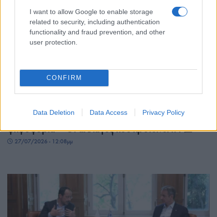
I want to allow Google to enable storage
related to security, including authentication
functionality and fraud prevention, and other
user protection.
CONFIRM
ΠΟΛΙΤΙΚΗ
Συνταγματική αναθεώρηση: Σήμερα η πρώτη
Data Deletion
Data Access
Privacy Policy
ψηφοφορία – Οι αλλαγές που προτείνει η ΝΔ
27/07/2026 - 12:08μμ