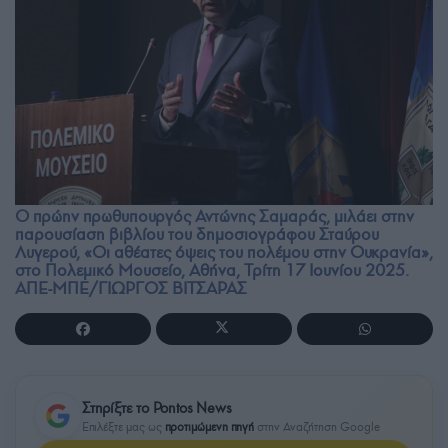
Ο πρώην πρωθυπουργός Αντώνης Σαμαράς, μιλάει στην
παρουσίαση βιβλίου του δημοσιογράφου Σταύρου
Λυγερού, «Οι αθέατες όψεις του πολέμου στην Ουκρανία»,
στο Πολεμικό Μουσείο, Αθήνα, Τρίτη 17 Ιουνίου 2025.
ΑΠΕ-ΜΠΕ/ΓΙΩΡΓΟΣ ΒΙΤΣΑΡΑΣ
Στηρίξτε το Pontos News
Επιλέξτε μας ως
προτιμώμενη πηγή
στην Αναζήτηση Google