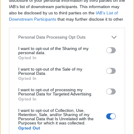
Μητσοτάκης από Αγαθονήσι: Θα εμποδίσουμε τα
disclosure of your personal information by third parties on the
IAB’s list of downstream participants. This information may
άθλια δίκτυα των διακινητών
also be disclosed by us to third parties on the
IAB’s List of
29/07/2026 - 12:36μμ
Downstream Participants
that may further disclose it to other
third parties.
Please note that this website/app uses one or more Google
Personal Data Processing Opt Outs
services and may gather and store information including but
not limited to your visit or usage behaviour. You may click to
I want to opt-out of the Sharing of my
personal data.
grant or deny consent to Google and its third-party tags to
Opted In
use your data for below specified purposes in below Google
consent section.
I want to opt-out of the Sale of my
Personal Data.
Opted In
I want to opt-out of processing my
Personal Data for Targeted Advertising.
ΠΟΛΙΤΙΚΗ
Opted In
Βουλή: Στην Επιτροπή Δεοντολογίας ο Κυριαζίδης
I want to opt-out of Collection, Use,
Retention, Sale, and/or Sharing of my
– Χαρακτήρισε «ευχή» το «κάνε κανένα παιδί»
Personal Data that Is Unrelated with the
Purposes for which it was collected.
28/07/2026 - 9:55μμ
Opted Out