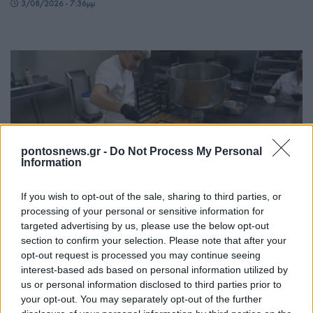
3/08/2026 - 7:36μμ
pontosnews.gr -
Do Not Process My Personal
Information
ΠΟΛΙΤΙΚΑ - ΜΙΚΡΑΣΙΑΤΙΚΑ
If you wish to opt-out of the sale, sharing to third parties, or
Ξάνθη: Από την προσφυγιά στις «100 γλυκές
processing of your personal or sensitive information for
targeted advertising by us, please use the below opt-out
χρονιές» – Ένα ζαχαροπλαστείο και η ιστορία
section to confirm your selection. Please note that after your
μιας πόλης μέσα από τις γεύσεις της
opt-out request is processed you may continue seeing
interest-based ads based on personal information utilized by
27/07/2026 - 1:59μμ
us or personal information disclosed to third parties prior to
your opt-out. You may separately opt-out of the further