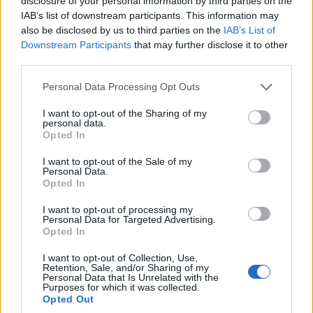
disclosure of your personal information by third parties on the
IAB’s list of downstream participants. This information may
also be disclosed by us to third parties on the
IAB’s List of
Downstream Participants
that may further disclose it to other
third parties.
Please note that this website/app uses one or more Google
Personal Data Processing Opt Outs
services and may gather and store information including but
not limited to your visit or usage behaviour. You may click to
I want to opt-out of the Sharing of my
personal data.
grant or deny consent to Google and its third-party tags to
Opted In
ΠΟΛΙΤΙΚΑ - ΜΙΚΡΑΣΙΑΤΙΚΑ
use your data for below specified purposes in below Google
consent section.
I want to opt-out of the Sale of my
«Άγιε μου Παντελέημονα»: Το τραγούδι της
Personal Data.
Opted In
Ερυθραίας που έγινε καημός της προσφυγιάς
I want to opt-out of processing my
27/07/2026 - 1:03μμ
Personal Data for Targeted Advertising.
Opted In
I want to opt-out of Collection, Use,
Retention, Sale, and/or Sharing of my
Personal Data that Is Unrelated with the
Purposes for which it was collected.
Opted Out