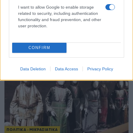
I want to allow Google to enable storage
related to security, including authentication
ΠΟΛΙΤΙΚΑ - ΜΙΚΡΑΣΙΑΤΙΚΑ
functionality and fraud prevention, and other
user protection.
Χίος: Αναβίωσε για μια ακόμη χρονιά η άφιξη των
Μικρασιατών προσφύγων με τα ψαροκάικα –
Μαζί τους και η εικόνα της Αγίας Παρασκευής
CONFIRM
27/07/2026 - 10:07πμ
Data Deletion
Data Access
Privacy Policy
ΠΟΛΙΤΙΚΑ - ΜΙΚΡΑΣΙΑΤΙΚΑ