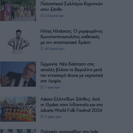
Πολιτιστικού Συλλόγου Κομνηνών
στην Ξάνθη
24 λεπτά πριν
Ηλίας Ηλιάσκος: Ο μορφωμένος
Κωνσταντινουπολίτης επιθετικός
με την αντιστασιακή δράση
49 λεπτά πριν
Γερμανία: Νέα διάσταση στις
απειλές βλέπει το Βερολίνο μετά
τον εντοπισμό drone με εκρηκτικά
στη Λειψία
1 ώρα πριν
Λύκειο Ελληνίδων Ξάνθης: Από
τη Θράκη στην Ινδονησία και στο
Jakarta World Folk Festival 2026
2 ώρες πριν
Πολιτικές αναταράξεις στο Ιράν