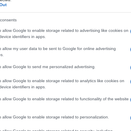
ν Αθήνα, όπου ο μικρός Βρασίδας με την
Out
όμενοι από την
Αλεξάνδρεια
. Ο Δάκης λοιπόν
 Αίγυπτο. Ο πατέρας του ήταν λογιστής σε
consents
 Ξάδελφός του ήταν ο
Ντέμης Ρούσσος
, και
αβικά, ισπανικά και αγγλικά.
o allow Google to enable storage related to advertising like cookies on
evice identifiers in apps.
o allow my user data to be sent to Google for online advertising
s.
to allow Google to send me personalized advertising.
o allow Google to enable storage related to analytics like cookies on
evice identifiers in apps.
o allow Google to enable storage related to functionality of the website
o allow Google to enable storage related to personalization.
o allow Google to enable storage related to security, including