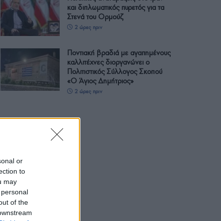
και διπλωματικός πυρετός για τα
Στενά του Ορμούζ
2 ώρες πριν
Ποντιακή βραδιά με αγαπημένους
καλλιτέχνες διοργανώνει ο
Πολιτιστικός Σύλλογος Σκοπού
«Ο Άγιος Δημήτριος»
2 ώρες πριν
sonal or
ection to
ou may
 personal
out of the
 downstream