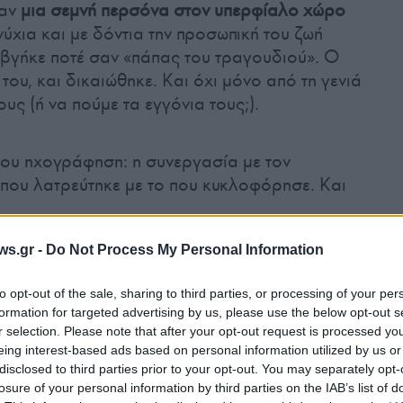
ταν
μια σεμνή περσόνα στον υπερφίαλο χώρο
νύχια και με δόντια την προσωπική του ζωή
 βγήκε ποτέ σαν «πάπας του τραγουδιού». Ο
του, και δικαιώθηκε. Και όχι μόνο από τη γενιά
ους (ή να πούμε τα εγγόνια τους;).
 του ηχογράφηση: η συνεργασία με τον
» που λατρεύτηκε με το που κυκλοφόρησε. Και
ws.gr -
Do Not Process My Personal Information
to opt-out of the sale, sharing to third parties, or processing of your per
formation for targeted advertising by us, please use the below opt-out s
r selection. Please note that after your opt-out request is processed y
eing interest-based ads based on personal information utilized by us or
disclosed to third parties prior to your opt-out. You may separately opt-
losure of your personal information by third parties on the IAB’s list of