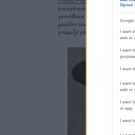
Μίνου Μάτσα
. Και έγινε στη
Opted 
οικογένειά του βρέθηκαν ερχ
γεννήθηκε και μεγάλωσε στην
Google 
μεγάλη πολυεθνική εταιρεία.
γνώριζε γαλλικά, ιταλικά, αρ
I want t
web or d
I want t
purpose
I want 
I want t
web or d
I want t
or app.
I want t
I want t