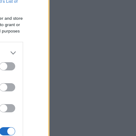
B’s List of
er and store
to grant or
ed purposes