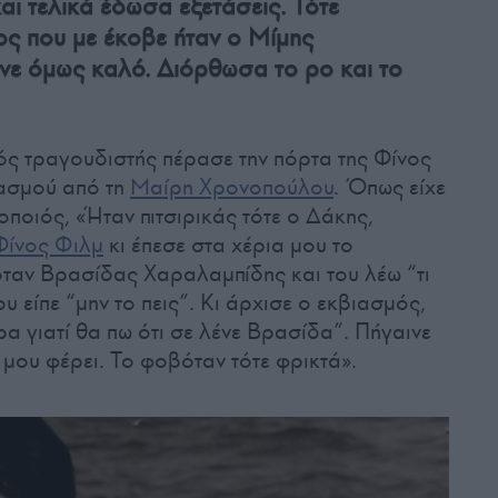
ι τελικά έδωσα εξετάσεις. Τότε
ος που με έκοβε ήταν ο Μίμης
ε όμως καλό. Διόρθωσα το ρο και το
ός τραγουδιστής πέρασε την πόρτα της Φίνος
ιασμού από τη
Μαίρη Χρονοπούλου
. Όπως είχε
ποιός, «Ήταν πιτσιρικάς τότε ο Δάκης,
Φίνος Φιλμ
κι έπεσε στα χέρια μου το
γόταν Βρασίδας Χαραλαμπίδης και του λέω “τι
υ είπε “μην το πεις”. Κι άρχισε ο εκβιασμός,
ρα γιατί θα πω ότι σε λένε Βρασίδα”. Πήγαινε
 μου φέρει. Το φοβόταν τότε φρικτά».