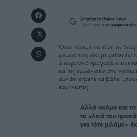
Στηρίξτε το Pontos News
Επιλέξτε μας ως
προτιμώμενη πηγή
στ
Όσοι είχαμε την τύχη να δού
φευγιό του, είχαμε μείνει έκπ
διαχρονικά τραγούδια είχε πε
και τις εμφανίσεις στα νυχτερ
συν ότι έπρεπε να βάλει μπρο
ερμηνευτές.
Αλλά ακόμα και τα 
το υλικό του προκά
για τότε μιλάμε– έχ