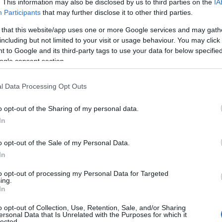
. This information may also be disclosed by us to third parties on the
IA
Participants
that may further disclose it to other third parties.
 that this website/app uses one or more Google services and may gath
including but not limited to your visit or usage behaviour. You may click 
 to Google and its third-party tags to use your data for below specifi
ogle consent section.
l Data Processing Opt Outs
o opt-out of the Sharing of my personal data.
λοκαίρια
In
 παιδί μου;
o opt-out of the Sale of my Personal Data.
In
 το όνομα, μόνο ρεμπέτικα μπορείς να
to opt-out of processing my Personal Data for Targeted
ing.
In
o opt-out of Collection, Use, Retention, Sale, and/or Sharing
νει μεταξύ του Δάκη και του παραγωγού
ersonal Data that Is Unrelated with the Purposes for which it
lected.