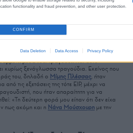
cation functionality and fraud prevention, and other user protection.
CONFIRM
(φωτ.: Facebook / Παλιός κλασικός ελληνικός
κινηματογράφος)
Data Deletion
Data Access
Privacy Policy
ραμμένη μέσα του. Τραγούδι.
Και αυτό
ει κυρίως ξενόγλωσσα τραγούδια. Εκείνος που
τοράς του, δηλαδή ο
Μίμης Πλέσσας
, ήταν
α από τις εξετάσεις της τότε ΕΙΡ, μέχρι να
ραγουδιστή, που ήταν απαραίτητη για να
ηθεί: «Τη δεύτερη φορά μου είπαν ότι δεν είχα
ν πως ακόμη και η
Νάνα Μούσχουρη
με την