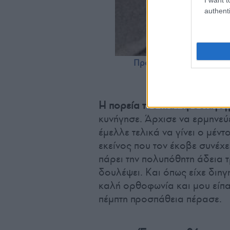
authenti
Προσκοπάκι στην Αίγυπτο 
Η πορεία του ήταν προδιαγεγ
κυνήγησε. Άρχισε να ερμηνεύ
έμελλε τελικά να γίνει ο μέν
εκείνος που τον έκοβε συνέχει
πάρει την πολυπόθητη άδεια τ
δουλέψει. Και όπως είχε διηγ
καλή ορθοφωνία και μου είπα
πέμπτη προσπάθεια πέρασε.