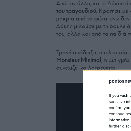
Από την άλλη, και ο Δάκης ή
του τραγουδιού
. Κράτησε με 
μακριά από τα φώτα, ενώ δεν
Δάκης μιλούσε με τη δουλειά 
του, αλλά και από τα παιδιά τ
Τρανή απόδειξη, η τελευταία
Monsieur Minimal
, η «Στιγμή
συνεχίζει να λατρεύεται.
pontosne
If you wish 
sensitive in
confirm you
continue se
information 
further disc