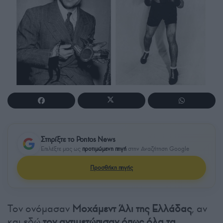
Στηρίξτε το Pontos News
Επιλέξτε μας ως
προτιμώμενη πηγή
στην Αναζήτηση Google
Προσθήκη πηγής
Τον ονόμασαν
Μοχάμεντ Άλι της Ελλάδας
, αν
και εδώ
τον αντιμετώπισαν όπως όλα τα