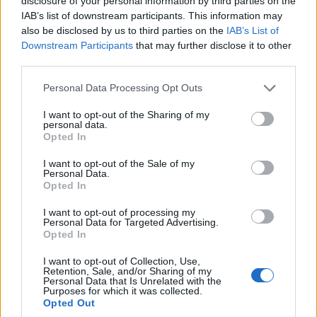
disclosure of your personal information by third parties on the
53 νίκες (13 με νοκ-άουτ), 15 ήττες και 8
IAB’s list of downstream participants. This information may
ισοπαλίες
. Μετά την αποχώρησή του από τα
also be disclosed by us to third parties on the
IAB’s List of
ρινγκ άνοιξε εστιατόριο στην πόλη Γενεύη του
Downstream Participants
that may further disclose it to other
third parties.
Οχάιο, το οποίο διατήρησε για πολλά χρόνια.
Please note that this website/app uses one or more Google
Personal Data Processing Opt Outs
services and may gather and store information including but
not limited to your visit or usage behaviour. You may click to
I want to opt-out of the Sharing of my
personal data.
grant or deny consent to Google and its third-party tags to
Opted In
use your data for below specified purposes in below Google
consent section.
I want to opt-out of the Sale of my
Personal Data.
Opted In
I want to opt-out of processing my
Personal Data for Targeted Advertising.
Opted In
I want to opt-out of Collection, Use,
(Πηγή: facebook / Anton Christoforidis –
Retention, Sale, and/or Sharing of my
Personal Data that Is Unrelated with the
Αντώνης Χριστoφoρίδης)
Purposes for which it was collected.
Opted Out
Το 1968 πούλησε την περιουσία του στο Οχάιο