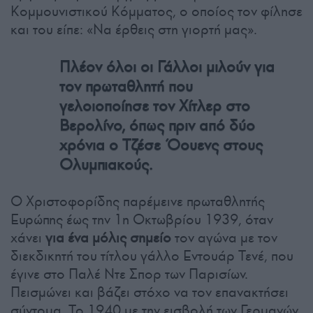
Κομμουνιστικού Κόμματος, ο οποίος τον φίλησε
και του είπε: «Να έρθεις στη γιορτή μας».
Πλέον όλοι οι Γάλλοι μιλούν για
τον πρωταθλητή που
γελοιοποίησε τον Χίτλερ στο
Βερολίνο, όπως πριν από δύο
χρόνια ο Τζέσε Όουενς στους
Ολυμπιακούς.
Ο Χριστοφορίδης παρέμεινε πρωταθλητής
Ευρώπης έως την 1η Οκτωβρίου 1939, όταν
χάνει
για ένα μόλις σημείο
τον αγώνα με τον
διεκδικητή του τίτλου γάλλο Εντουάρ Τενέ, που
έγινε στο Παλέ Ντε Σπορ των Παρισίων.
Πεισμώνει και βάζει στόχο να τον επανακτήσει
σύντομα. Το 1940 με την εισβολή των Γερμανών