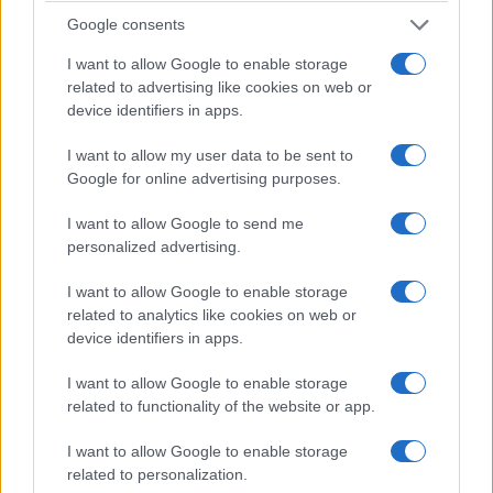
και εγκαταστάθηκε στη Φλόριντα.
Το 1971
Google consents
επέστρεψε στην Ελλάδα
έπειτα από 34 χρόνια
I want to allow Google to enable storage
και έπαιζε γκολφ για να γεμίζει τον ελεύθερο
related to advertising like cookies on web or
χρόνο του. Πέθανε στις 31 Οκτωβρίου 1985
device identifiers in apps.
από καρδιακό επεισόδιο, σε ηλικία 67 ετών.
I want to allow my user data to be sent to
Google for online advertising purposes.
I want to allow Google to send me
personalized advertising.
I want to allow Google to enable storage
related to analytics like cookies on web or
device identifiers in apps.
Ακολουθήστε μας στο
Google
I want to allow Google to enable storage
News
related to functionality of the website or app.
I want to allow Google to enable storage
ΔΙΑΒΑΣΤΕ
ΑΚΟΜΗ
related to personalization.