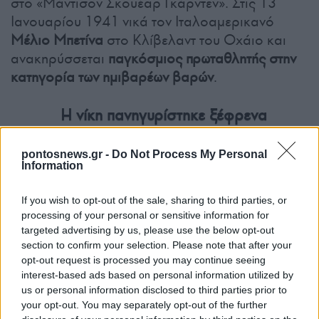
στο «Μάντισον Σκουέαρ Γκάρντεν». Στις 13
Ιανουαρίου 1941 νικά τον Ιταλοαμερικανό
Μέλιο Μπετίνα
στο Κλίβελαντ του Οχάιο και
ανακηρύσσεται
παγκόσμιος πρωταθλητής στην
κατηγορία των ημιβαρέων βαρών
.
Η νίκη πανηγυρίστηκε ξέφρενα
από τους ομογενείς, καθώς την
ίδια μέρα ο ελληνικός στρατός,
pontosnews.gr -
Do Not Process My Personal
Information
πολεμώντας του ιταλούς
φασίστες του Μουσολίνι,
If you wish to opt-out of the sale, sharing to third parties, or
βρισκόταν προ των πυλών της
processing of your personal or sensitive information for
targeted advertising by us, please use the below opt-out
Κορυτσάς.
section to confirm your selection. Please note that after your
opt-out request is processed you may continue seeing
Τελευταίος αγώνας της καριέρας του ήταν
interest-based ads based on personal information utilized by
εναντίον του Εσθονού
Άντον Ράαντικ
στις 18
us or personal information disclosed to third parties prior to
your opt-out. You may separately opt-out of the further
Φεβρουαρίου 1947. Συνολικά είχε καταγράψει