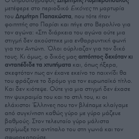
Ο δημοσιογράφος
Δημήτρης Λυμπερόπουλος
μετέφερε στο περιοδικό
Εικόνες
τη μαρτυρία
του
Δημήτρη Παπακώστα
, που τότε ήταν
φοιτητής στο Παρίσι και πήγε στο Βερολίνο για
τον αγώνα: «Στη διάρκεια του αγώνα ούτε μια
στιγμή δεν ακούστηκε μια ενθαρρυντική φωνή
για τον Αντώνη. Όλοι ούρλιαζαν για τον δικό
τους. Κι όμως, ο δικός μας
απτόητος δεχόταν κι
ανταπέδιδε τα χτυπήματα
και, όπως ήξερα,
σκεφτόταν πως αν έχανε εκείνο το παιχνίδι θα
του φράζανε το δρόμο για τον ευρωπαϊκό τίτλο.
Και δεν κιότεψε. Ούτε για μια στιγμή δεν έχασε
την ψυχραιμία του και το στιλ του, κι οι
ελάχιστοι Έλληνες που τον βλέπαμε κλαίγαμε
από συγκίνηση καθώς γύρο με γύρο μάζευε
βαθμούς. Στον τελευταίο γύρο μάλιστα
στρίμωξε τον αντίπαλο του στη γωνιά και τον
σφυροκοπούσε.