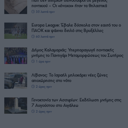
Γιατί δεν υπήρχαν δεινόσαυροι σε μέγεθος
ποντικιού – Οι «ένοχοι» ήταν τα θηλαστικά
35 λεπτά πριν
Europa League: Έβαλε δύσκολα στον εαυτό του ο
ΠΑΟΚ και ψάχνει διπλό στις Βρυξέλλες
60 λεπτά πριν
Δήμος Καλαμαριάς: Υπερπαραγωγή ποντιακής
μνήμης το Πανηγύρι Μεταμορφώσεως του Σωτήρος
1 ώρα πριν
Λίβανος: Το Ισραήλ μπλοκάρει νέες ζώνες
αποχώρησης στο νότο
2 ώρες πριν
Γενοκτονία των Ασσυρίων: Εκδήλωση μνήμης στις
7 Αυγούστου στο Αιγάλεω
2 ώρες πριν