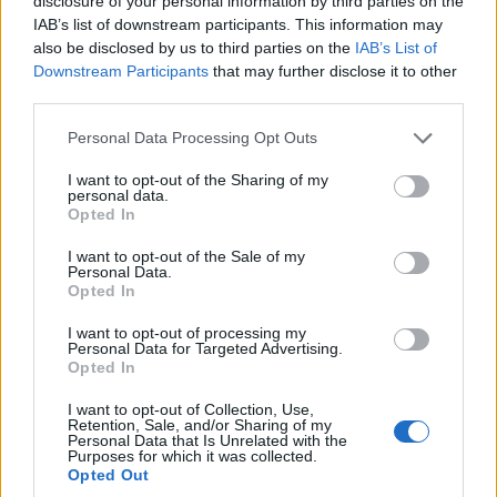
disclosure of your personal information by third parties on the
IAB’s list of downstream participants. This information may
also be disclosed by us to third parties on the
IAB’s List of
ΓΕΝΟΚΤΟΝΙΑ
Downstream Participants
that may further disclose it to other
third parties.
Πρώτη αναγνώριση της Γενοκτονίας των Ποντίων
Please note that this website/app uses one or more Google
από δήμο του Βελγίου
Personal Data Processing Opt Outs
services and may gather and store information including but
30/06/2026 - 8:29μμ
not limited to your visit or usage behaviour. You may click to
I want to opt-out of the Sharing of my
personal data.
grant or deny consent to Google and its third-party tags to
Opted In
use your data for below specified purposes in below Google
consent section.
I want to opt-out of the Sale of my
Personal Data.
Opted In
I want to opt-out of processing my
Personal Data for Targeted Advertising.
Opted In
I want to opt-out of Collection, Use,
Retention, Sale, and/or Sharing of my
Personal Data that Is Unrelated with the
Purposes for which it was collected.
ΓΕΝΟΚΤΟΝΙΑ
Opted Out