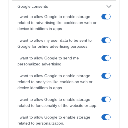
Μαρτυρία Ελευθεριάδη, Χατζησαββίδη,
Google consents
Ασλανίδη: Μέσα σε μια μέρα 36 χωριά κάψανε
I want to allow Google to enable storage
24/06/2026 - 8:52μμ
related to advertising like cookies on web or
device identifiers in apps.
I want to allow my user data to be sent to
Google for online advertising purposes.
I want to allow Google to send me
personalized advertising.
I want to allow Google to enable storage
related to analytics like cookies on web or
device identifiers in apps.
ΓΕΝΟΚΤΟΝΙΑ
I want to allow Google to enable storage
Η «γέφυρα σωτηρίας» για τους πρόσφυγες – Το
related to functionality of the website or app.
έργο των ξένων ανθρωπιστικών αποστολών (1915-
I want to allow Google to enable storage
1923)
related to personalization.