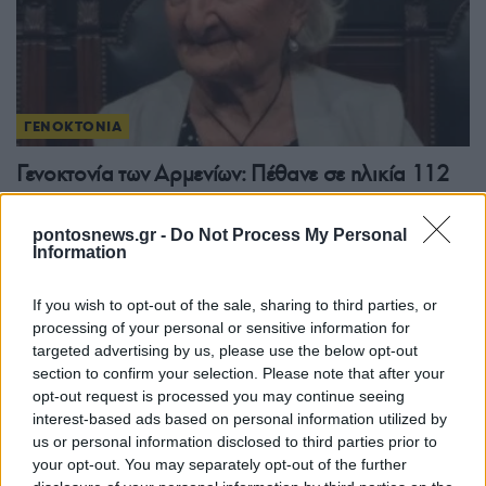
ΓΕΝΟΚΤΟΝΙΑ
Γενοκτονία των Αρμενίων: Πέθανε σε ηλικία 112
ετών η Μαίρη Βαρτανιάν μία από τις τελευταίες
επιζήσασες
pontosnews.gr -
Do Not Process My Personal
Information
2/07/2026 - 12:24μμ
If you wish to opt-out of the sale, sharing to third parties, or
processing of your personal or sensitive information for
targeted advertising by us, please use the below opt-out
section to confirm your selection. Please note that after your
opt-out request is processed you may continue seeing
interest-based ads based on personal information utilized by
us or personal information disclosed to third parties prior to
your opt-out. You may separately opt-out of the further