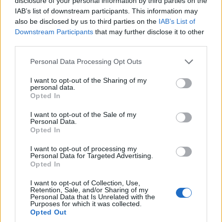
disclosure of your personal information by third parties on the
IAB’s list of downstream participants. This information may
also be disclosed by us to third parties on the
IAB’s List of
Downstream Participants
that may further disclose it to other
third parties.
Please note that this website/app uses one or more Google
Personal Data Processing Opt Outs
services and may gather and store information including but
not limited to your visit or usage behaviour. You may click to
I want to opt-out of the Sharing of my
personal data.
grant or deny consent to Google and its third-party tags to
ΕΛΛΑΔΑ
Opted In
use your data for below specified purposes in below Google
Φωτιά στη Βοιωτία: Προφυλακίστηκαν ο
consent section.
I want to opt-out of the Sale of my
Personal Data.
δήμαρχος Στυλίδας και άλλοι δύο
Opted In
κατηγορούμενοι
I want to opt-out of processing my
Personal Data for Targeted Advertising.
7/08/2026 - 11:25πμ
Opted In
I want to opt-out of Collection, Use,
Retention, Sale, and/or Sharing of my
Personal Data that Is Unrelated with the
Purposes for which it was collected.
Opted Out