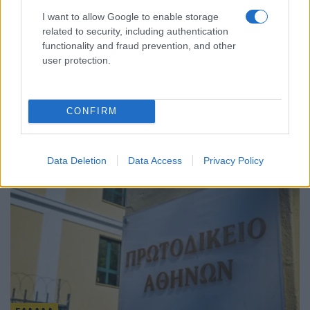
I want to allow Google to enable storage
related to security, including authentication
functionality and fraud prevention, and other
user protection.
ΕΛΛΑΔΑ
Σέρρες: Δύο νεκροί μετά από μετωπική
σύγκρουση ΙΧ με φορτηγό στην Παλαιοκώμη
CONFIRM
7/08/2026 - 10:28πμ
Data Deletion
Data Access
Privacy Policy