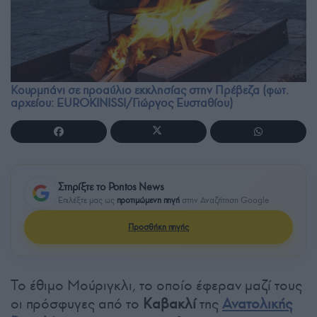
Κουρμπάνι σε προαύλιο εκκλησίας στην Πρέβεζα (φωτ.
αρχείου: EUROKINISSI/Γιώργος Ευσταθίου)
Στηρίξτε το Pontos News
Επιλέξτε μας ως
προτιμώμενη πηγή
στην Αναζήτηση Google
Προσθήκη πηγής
Το έθιμο Μούριγκλι, το οποίο έφεραν μαζί τους
οι πρόσφυγες από το
Καβακλί
της
Ανατολικής