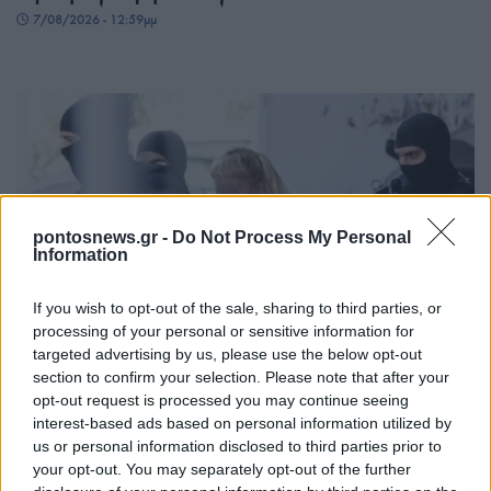
7/08/2026 - 12:59μμ
pontosnews.gr -
Do Not Process My Personal
Information
ΕΛΛΑΔΑ
If you wish to opt-out of the sale, sharing to third parties, or
processing of your personal or sensitive information for
Υπόθεση Marfin: Προθεσμία έλαβε για την
targeted advertising by us, please use the below opt-out
section to confirm your selection. Please note that after your
απολογία της η 46χρονη κατηγορούμενη
opt-out request is processed you may continue seeing
7/08/2026 - 12:30μμ
interest-based ads based on personal information utilized by
us or personal information disclosed to third parties prior to
your opt-out. You may separately opt-out of the further