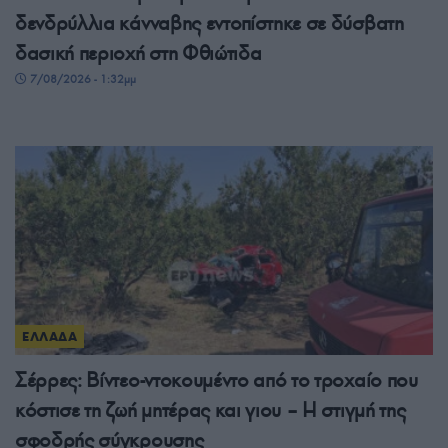
δενδρύλλια κάνναβης εντοπίστηκε σε δύσβατη
δασική περιοχή στη Φθιώτιδα
7/08/2026 - 1:32μμ
ΕΛΛΑΔΑ
Σέρρες: Βίντεο-ντοκουμέντο από το τροχαίο που
κόστισε τη ζωή μητέρας και γιου – Η στιγμή της
σφοδρής σύγκρουσης