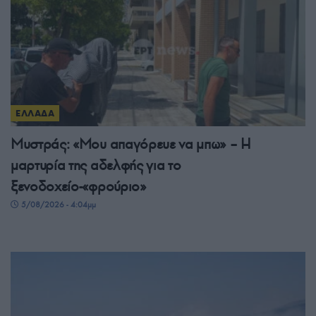
ΕΛΛΑΔΑ
Μυστράς: «Μου απαγόρευε να μπω» – Η
μαρτυρία της αδελφής για το
ξενοδοχείο-«φρούριο»
5/08/2026 - 4:04μμ