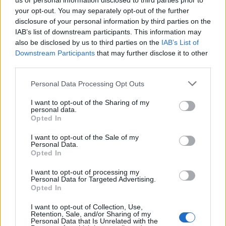
us or personal information disclosed to third parties prior to
7/08/2026 - 10:43μμ
your opt-out. You may separately opt-out of the further
disclosure of your personal information by third parties on the
IAB’s list of downstream participants. This information may
also be disclosed by us to third parties on the
IAB’s List of
Downstream Participants
that may further disclose it to other
third parties.
Please note that this website/app uses one or more Google
Personal Data Processing Opt Outs
services and may gather and store information including but
not limited to your visit or usage behaviour. You may click to
I want to opt-out of the Sharing of my
personal data.
grant or deny consent to Google and its third-party tags to
Opted In
use your data for below specified purposes in below Google
ΕΛΛΑΔΑ
consent section.
I want to opt-out of the Sale of my
Personal Data.
Πιερία: Διαρρήκτες πήραν από αυτοκίνητο
Opted In
αντικείμενα αξίας άνω των 19.000 ευρώ! – Δύο
I want to opt-out of processing my
Personal Data for Targeted Advertising.
συλλήψεις
Opted In
7/08/2026 - 9:00μμ
I want to opt-out of Collection, Use,
Retention, Sale, and/or Sharing of my
Personal Data that Is Unrelated with the