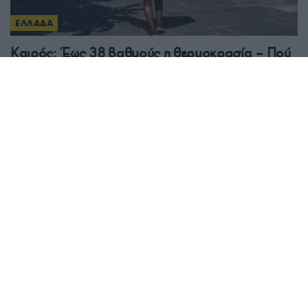
ΕΛΛΑΔΑ
Καιρός: Έως 38 βαθμούς η θερμοκρασία – Πού
αναμένονται βροχές και καταιγίδες
7/08/2026 - 8:08πμ
ΕΛΛΑΔΑ
Πυρκαγιές: Ολοκληρώθηκαν 325 αυτοψίες της