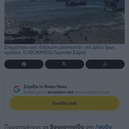
Στιγμιότυπο από διάσωση μεταναστών στη Δήλο (φωτ.
αρχείου: EUROKINISSI/Λιμενικό Σώμα)
Στηρίξτε το Pontos News
Επιλέξτε μας ως
προτιμώμενη πηγή
στην Αναζήτηση Google
Προσθήκη πηγής
Παρατημένους σε
βραχονησίδα
στη
Λέσβο