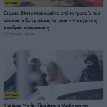
ΕΛΛΑΔΑ
Σέρρες: Βίντεο-ντοκουμέντο από το τροχαίο που
κόστισε τη ζωή μητέρας και γιου – Η στιγμή της
σφοδρής σύγκρουσης
7/08/2026 - 12:59μμ
ΕΛΛΑΔΑ
Υπόθεση Marfin: Προθεσμία έλαβε για την