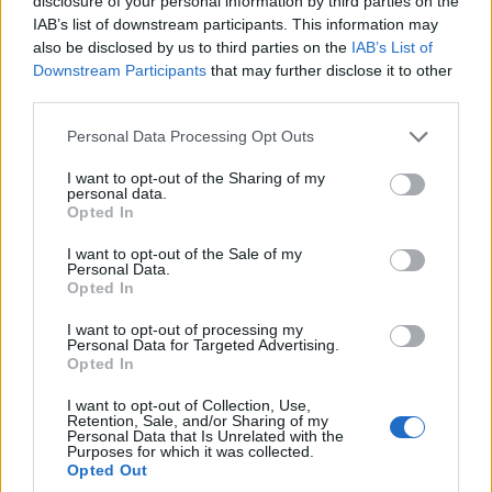
disclosure of your personal information by third parties on the
IAB’s list of downstream participants. This information may
also be disclosed by us to third parties on the
IAB’s List of
Downstream Participants
that may further disclose it to other
ΚΟΣΜΟΣ
third parties.
Πολιτικές αναταράξεις στο Ιράν και διπλωματικός
Please note that this website/app uses one or more Google
Personal Data Processing Opt Outs
πυρετός για τα Στενά του Ορμούζ
services and may gather and store information including but
not limited to your visit or usage behaviour. You may click to
I want to opt-out of the Sharing of my
6/08/2026 - 11:07πμ
personal data.
grant or deny consent to Google and its third-party tags to
Opted In
use your data for below specified purposes in below Google
consent section.
I want to opt-out of the Sale of my
Personal Data.
Opted In
I want to opt-out of processing my
Personal Data for Targeted Advertising.
Opted In
I want to opt-out of Collection, Use,
Retention, Sale, and/or Sharing of my
Personal Data that Is Unrelated with the
Purposes for which it was collected.
ΚΟΣΜΟΣ
Opted Out