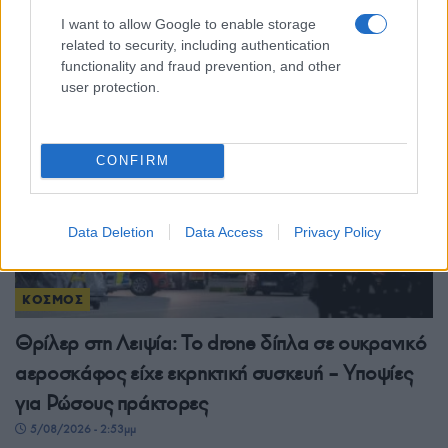
αναστολή ποινών
I want to allow Google to enable storage
5/08/2026 - 4:30μμ
related to security, including authentication
functionality and fraud prevention, and other
user protection.
CONFIRM
Data Deletion
Data Access
Privacy Policy
ΚΟΣΜΟΣ
Θρίλερ στη Λειψία: Το drone δίπλα σε ουκρανικό
αεροσκάφος είχε εκρηκτική συσκευή – Υποψίες
για Ρώσους πράκτορες
5/08/2026 - 2:53μμ