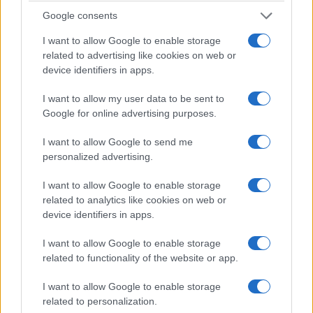
Στενά του Ορμούζ: Ιράν και Ομάν συμφώνησαν
Google consents
στον καθορισμό νέας διαδρομής διέλευσης των
I want to allow Google to enable storage
πλοίων
related to advertising like cookies on web or
device identifiers in apps.
5/08/2026 - 9:12μμ
I want to allow my user data to be sent to
Google for online advertising purposes.
I want to allow Google to send me
personalized advertising.
I want to allow Google to enable storage
related to analytics like cookies on web or
device identifiers in apps.
I want to allow Google to enable storage
ΚΟΣΜΟΣ
related to functionality of the website or app.
Τουρκία: Νομοθετική πρωτοβουλία για ειρήνευση
I want to allow Google to enable storage
με το PKK, αμνηστία στους πρώην μαχητές και
related to personalization.