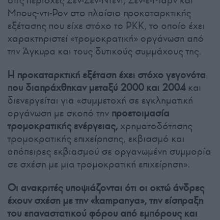
στις περιοχές Σεν-Σεν-Ντενί, Σεν-ε-Μαρν και
Μπους-ντι-Ρον στο πλαίσιο προκαταρκτικής
εξέτασης που είχε στόχο το PKK, το οποίο έχει
χαρακτηριστεί «τρομοκρατική» οργάνωση από
την Άγκυρα και τους δυτικούς συμμάχους της.
Η προκαταρκτική εξέταση έχει στόχο γεγονότα
που διαπράχθηκαν μεταξύ 2000 και 2004
και
διενεργείται για «συμμετοχή σε εγκληματική
οργάνωση με σκοπό την
προετοιμασία
τρομοκρατικής ενέργειας,
χρηματοδότησης
τρομοκρατικής επιχείρησης, εκβιασμό και
απόπειρες εκβιασμού σε οργανωμένη συμμορία
σε σχέση με μια τρομοκρατική επιχείρηση».
Οι ανακριτές υποψιάζονται ότι οι οκτώ άνδρες
έχουν σχέση με την «kampanya», την είσπραξη
του επαναστατικού φόρου από εμπόρους και