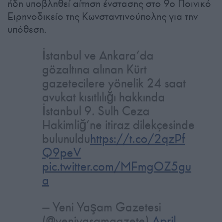
ήδη υποβληθεί αίτηση ένστασης στο 9ο Ποινικό
Ειρηνοδικείο της Κωνσταντινούπολης για την
υπόθεση.
İstanbul ve Ankara’da
gözaltına alınan Kürt
gazetecilere yönelik 24 saat
avukat kısıtlılığı hakkında
İstanbul 9. Sulh Ceza
Hakimliğ’ne itiraz dilekçesinde
bulunuldu
https://t.co/2qzPf
Q9peV
pic.twitter.com/MFmgOZ5gu
a
— Yeni Yaşam Gazetesi
(@yeniyasamgazete)
April