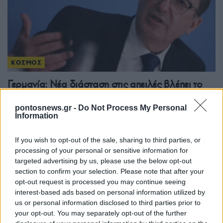
ΚΟΣΜΟΣ
Γερμανία: Νέα διάσταση στις απειλές βλέπει το
Βερολίνο μετά τον εντοπισμό drone με εκρηκτικά
pontosnews.gr -
Do Not Process My Personal
στη Λειψία
Information
6/08/2026 - 11:56πμ
If you wish to opt-out of the sale, sharing to third parties, or
processing of your personal or sensitive information for
targeted advertising by us, please use the below opt-out
section to confirm your selection. Please note that after your
opt-out request is processed you may continue seeing
interest-based ads based on personal information utilized by
us or personal information disclosed to third parties prior to
your opt-out. You may separately opt-out of the further