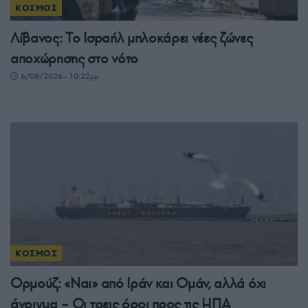
ΚΟΣΜΟΣ
Λίβανος: Το Ισραήλ μπλοκάρει νέες ζώνες
αποχώρησης στο νότο
6/08/2026 - 10:22μμ
ΚΟΣΜΟΣ
Ορμούζ: «Ναι» από Ιράν και Ομάν, αλλά όχι
άνοιγμα – Οι τρεις όροι προς τις ΗΠΑ