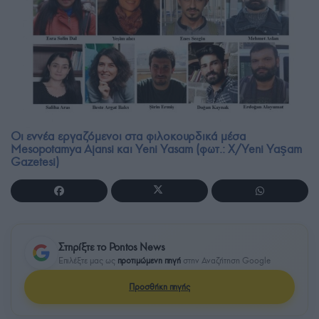
Οι εννέα εργαζόμενοι στα φιλοκουρδικά μέσα
Mesopotamya Ajansi και Yeni Yasam (φωτ.: Χ/Yeni Yaşam
Gazetesi)
Στηρίξτε το Pontos News
Επιλέξτε μας ως
προτιμώμενη πηγή
στην Αναζήτηση Google
Προσθήκη πηγής